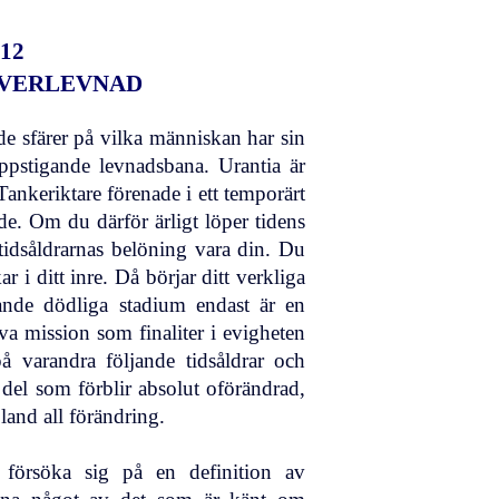
12
ÖVERLEVNAD
de sfärer på vilka människan har sin
ppstigande levnadsbana. Urantia är
nkeriktare förenade i ett temporärt
e. Om du därför ärligt löper tidens
l tidsåldrarnas belöning vara din. Du
 i ditt inre. Då börjar ditt verkliga
arande dödliga stadium endast är en
va mission som finaliter i evigheten
å varandra följande tidsåldrar och
n del som förblir absolut oförändrad,
and all förändring.
 försöka sig på en definition av