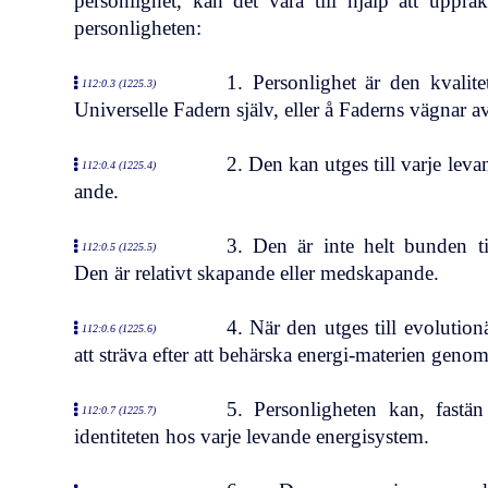
personlighet, kan det vara till hjälp att upp
personligheten:
1. Personlighet är den kvalit
112:0.3 (1225.3)
Universelle Fadern själv, eller å Faderns vägnar 
2. Den kan utges till varje lev
112:0.4 (1225.4)
ande.
3. Den är inte helt bunden t
112:0.5 (1225.5)
Den är relativt skapande eller medskapande.
4. När den utges till evolution
112:0.6 (1225.6)
att sträva efter att behärska energi-materien geno
5. Personligheten kan, fastän
112:0.7 (1225.7)
identiteten hos varje levande energisystem.