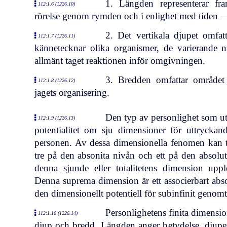
1. Längden representerar fr
112:1.6 (1226.10)
rörelse genom rymden och i enlighet med tiden —
2. Det vertikala djupet omfat
112:1.7 (1226.11)
kännetecknar olika organismer, de varierande n
allmänt taget reaktionen inför omgivningen.
3. Bredden omfattar området 
112:1.8 (1226.12)
jagets organisering.
Den typ av personlighet som utg
112:1.9 (1226.13)
potentialitet om sju dimensioner för uttryckand
personen. Av dessa dimensionella fenomen kan tr
tre på den absonita nivån och ett på den absolu
denna sjunde eller totalitetens dimension upp
Denna suprema dimension är ett associerbart absol
den dimensionellt potentiell för subinfinit genom
Personlighetens finita dimensi
112:1.10 (1226.14)
djup och bredd. Längden anger betydelse, djupet