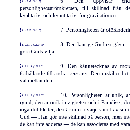
6. Den uppvisar endas
112:0.8 (1225.8)
personlighetsströmkretsen, till skillnad från
kvalitativt och kvantitativt för gravitationen.
7. Personligheten är oföränderli
112:0.9 (1225.9)
8. Den kan ge Gud en gåva — he
112:0.10 (1225.10)
göra Guds vilja.
9. Den kännetecknas av mora
112:0.11 (1225.11)
förhållande till andra personer. Den urskiljer be
val mellan dem.
10. Personligheten är unik, a
112:0.12 (1225.12)
rymd; den är unik i evigheten och i Paradiset; d
inga dubbletter; den är unik i varje stund av sin ti
Gud — Han gör inte skillnad på person, men int
de kan inte adderas — de kan associeras med va