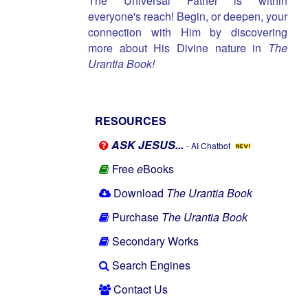
The Universal Father is within
everyone's reach! Begin, or deepen, your
connection with Him by discovering
more about His Divine nature in
The
Urantia Book!
RESOURCES
ASK JESUS...
- AI Chatbot
Free
e
Books
Download
The Urantia Book
Purchase
The Urantia Book
Secondary Works
Search Engines
Contact Us