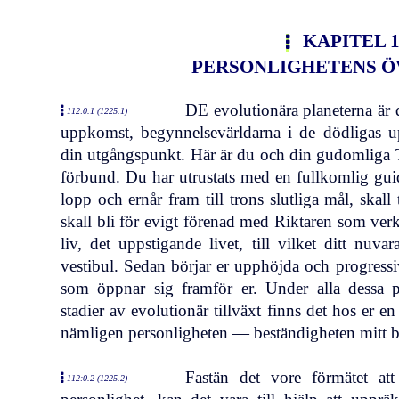
KAPITEL 1
PERSONLIGHETENS 
DE evolutionära planeterna är 
112:0.1 (1225.1)
uppkomst, begynnelsevärldarna i de dödligas u
din utgångspunkt. Här är du och din gudomliga Ta
förbund. Du har utrustats med en fullkomlig guid
lopp och ernår fram till trons slutliga mål, skal
skall bli för evigt förenad med Riktaren som verkar
liv, det uppstigande livet, till vilket ditt nuv
vestibul. Sedan börjar er upphöjda och progressi
som öppnar sig framför er. Under alla dessa p
stadier av evolutionär tillväxt finns det hos er e
nämligen personligheten — beständigheten mitt bl
Fastän det vore förmätet att
112:0.2 (1225.2)