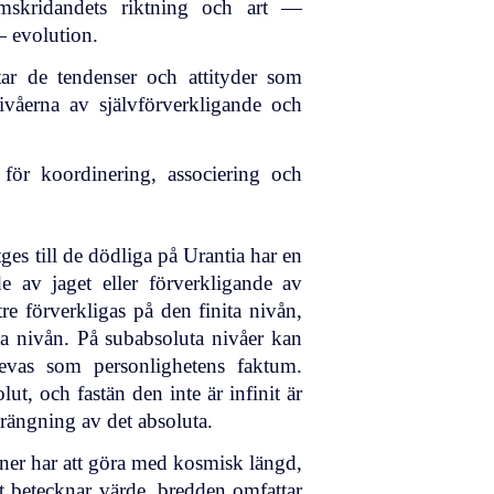
amskridandets riktning och art —
 evolution.
tar de tendenser och attityder som
ivåerna av självförverkligande och
för koordinering, associering och
es till de dödliga på Urantia har en
e av jaget eller förverkligande av
e förverkligas på den finita nivån,
ta nivån. På subabsoluta nivåer kan
levas som personlighetens faktum.
ut, och fastän den inte är infinit är
trängning av det absoluta.
oner har att göra med kosmisk längd,
 betecknar värde, bredden omfattar