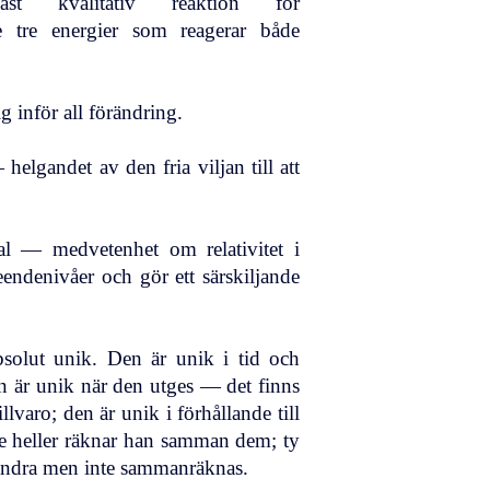
t kvalitativ reaktion för
 de tre energier som reagerar både
g inför all förändring.
lgandet av den fria viljan till att
l — medvetenhet om relativitet i
teendenivåer och gör ett särskiljande
bsolut unik. Den är unik i tid och
en är unik när den utges — det finns
llvaro; den är unik i förhållande till
e heller räknar han samman dem; ty
randra men inte sammanräknas.