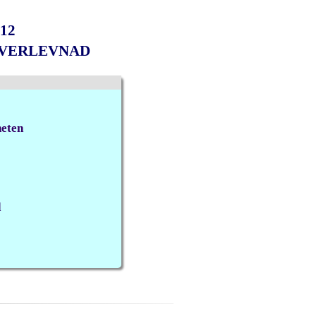
12
ÖVERLEVNAD
heten
d