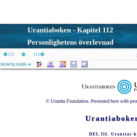
Urantiaboken - Kapitel 112
Personlighetens överlevnad
111
113
DOWNLOADS ➔
© Urantia Foundation. Presented here with perm
Urantiabo
DEL III. Urantias h