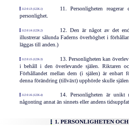
11. Personligheten reagerar
112:0.13 (1226.1)
personlighet.
12. Den är något av det end
112:0.14 (1226.2)
illustrerar sålunda Faderns överhöghet i förhålla
läggas till anden.)
13. Personligheten kan överlev
112:0.15 (1226.3)
i behåll i den överlevande själen. Riktaren oc
Förhållandet mellan dem (i själen) är enbart 
denna förändring (tillväxt) upphörde skulle själen 
14. Personligheten är unikt
112:0.16 (1226.4)
någonting annat än sinnets eller andens tidsuppfat
1. PERSONLIGHETEN OC