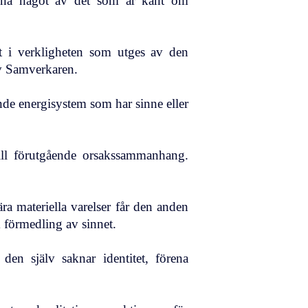
räkna något av det som är känt om
et i verkligheten som utges av den
av Samverkaren.
ande energisystem som har sinne eller
ill förutgående orsakssammanhang.
ära materiella varelser får den anden
m förmedling av sinnet.
 den själv saknar identitet, förena