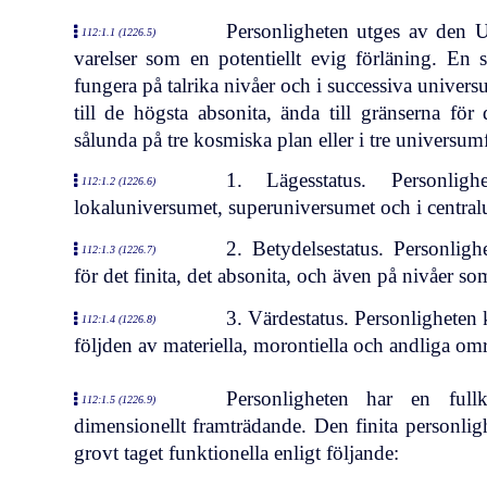
Personligheten utges av den U
112:1.1 (1226.5)
varelser som en potentiellt evig förläning. En
fungera på talrika nivåer och i successiva universum
till de högsta absonita, ända till gränserna för
sålunda på tre kosmiska plan eller i tre universumf
1. Lägesstatus. Personligh
112:1.2 (1226.6)
lokaluniversumet, superuniversumet och i central
2. Betydelsestatus. Personligh
112:1.3 (1226.7)
för det finita, det absonita, och även på nivåer s
3. Värdestatus. Personligheten 
112:1.4 (1226.8)
följden av materiella, morontiella och andliga om
Personligheten har en ful
112:1.5 (1226.9)
dimensionellt framträdande. Den finita personlig
grovt taget funktionella enligt följande: