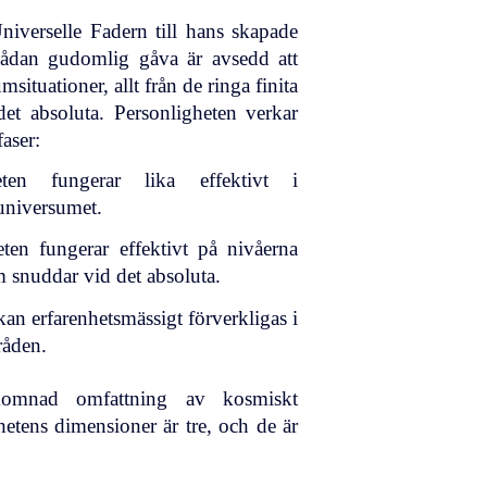
niverselle Fadern till hans skapade
 sådan gudomlig gåva är avsedd att
situationer, allt från de ringa finita
 det absoluta. Personligheten verkar
aser:
eten fungerar lika effektivt i
universumet.
eten fungerar effektivt på nivåerna
om snuddar vid det absoluta.
kan erfarenhetsmässigt förverkligas i
råden.
lkomnad omfattning av kosmiskt
hetens dimensioner är tre, och de är