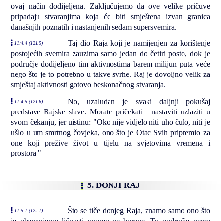
ovaj način dodijeljena. Zaključujemo da ove velike pričuve
pripadaju stvaranjima koja će biti smještena izvan granica
današnjih poznatih i nastanjenih sedam supersvemira.
Taj dio Raja koji je namijenjen za korištenje
11:4.4 (121.5)
postojećih svemira zauzima samo jedan do četiri posto, dok je
područje dodijeljeno tim aktivnostima barem milijun puta veće
nego što je to potrebno u takve svrhe. Raj je dovoljno velik za
smještaj aktivnosti gotovo beskonačnog stvaranja.
No, uzaludan je svaki daljnji pokušaj
11:4.5 (121.6)
predstave Rajske slave. Morate pričekati i nastaviti uzlaziti u
svom čekanju, jer uistinu: "Oko nije vidjelo niti uho čulo, niti je
ušlo u um smrtnog čovjeka, ono što je Otac Svih pripremio za
one koji prežive život u tijelu na svjetovima vremena i
prostora."
5. DONJI RAJ
Što se tiče donjeg Raja, znamo samo ono što
11:5.1 (122.1)
je obznanjeno; ličnosti onamo ne borave. To područje nema