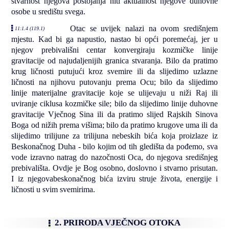
stvarnost njegova postojanja niti aktualnost njegove duhovne
osobe u središtu svega.
Otac se uvijek nalazi na ovom središnjem
11:1.4 (119.1)
mjestu. Kad bi ga napustio, nastao bi opći poremećaj, jer u
njegov prebivališni centar konvergiraju kozmičke linije
gravitacije od najudaljenijih granica stvaranja. Bilo da pratimo
krug ličnosti putujući kroz svemire ili da slijedimo uzlazne
ličnosti na njihovu putovanju prema Ocu; bilo da slijedimo
linije materijalne gravitacije koje se ulijevaju u niži Raj ili
uviranje ciklusa kozmičke sile; bilo da slijedimo linije duhovne
gravitacije Vječnog Sina ili da pratimo slijed Rajskih Sinova
Boga od nižih prema višima; bilo da pratimo krugove uma ili da
slijedimo trilijune za trilijuna nebeskih bića koja proizlaze iz
Beskonačnog Duha - bilo kojim od tih gledišta da pođemo, sva
vode izravno natrag do nazočnosti Oca, do njegova središnjeg
prebivališta. Ovdje je Bog osobno, doslovno i stvarno prisutan.
I iz njegovabeskonačnog bića izviru struje života, energije i
ličnosti u svim svemirima.
2. PRIRODA VJEČNOG OTOKA