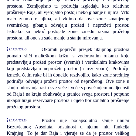
prostora. Zemljopisno ta područja izgledaju kao relativno
proširenje Raja, ali vjerojatno postoji neko gibanje u njima. Vrlo
malo znamo o njima, ali vidimo da ove zone smanjenog
svemirskog gibanja odvajaju prožeti i neprožeti prostor.
Jednako su nekoć postojale zone između razina prožetog
prostora, ali one su sada manje u stanju mirovanja.
Okomiti poprečni presjek ukupnog prostora
11:7.3 (124.4)
pomalo sliči malteškom križu, s vodoravnim rukama koje
predstavljaju prožeti prostor (svemir) i vertikalnim krakovima
koji predstavljaju neprožeti prostor (u rezervoaru). Područje
između četiri ruke bi ih donekle razdvojilo, kako zone srednjeg
područja odvajaju prožeti prostor od neprožetog. Ove zone u
stanju mirovanja rastu sve veće i veće s povećanjem udaljenosti
od Raja i na kraju obuhvaćaju granice svega prostora i potpuno
inkapsuliraju rezervoare prostora i cijelo horizontalno proširenje
prožetog prostora.
Prostor nije podapsolutno stanje unutar
11:7.4 (124.5)
Bezuvjetnog Apsoluta, prisutnost u njemu, niti funkcija
Krajnjeg. To je dar Raja i vjeruje se da je prostor velikog