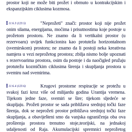
prostor koji ne može biti prožet i obrnuto u kontrakcijskim i
ekspanzijskim ciklusima kozmosa.
"Neprožeti" znači: prostor koji nije prožet
11:6.3 (123.5)
onim silama, energijama, moćima i prisutnostima koje postoje u
prožetom prostoru. Ne znamo da li vertikalni prostor (u
rezervoaru) uvijek funkcionira kao protuteža horizontalnom
(svemirskom) prostoru; ne znamo da li postoji neka kreativna
namjera u vezi neprožetog prostora; zbilja nismo bolje upoznati
s rezervoarima prostora, osim da postoje i da naočigled pružaju
protutežu kozmičkim ciklusima širenja i skupljanja prostora u
svemiru nad svemirima.
Krugovi prostorne respiracije se protežu u
11:6.4 (123.6)
svakoj fazi kroz više od milijardu godina Urantija vremena.
Tijekom jedne faze, svemiri se šire; tijekom sljedeće se
skupljaju. Prožeti prostor se sada približava srednjoj točki faze
širenja, dok se neprožeti prostor približava srednjoj točki faze
skupljanja, a obaviješteni smo da vanjska ograničenja oba ova
proširenja prostora trenutno stoje,teorijski, na jednakoj
udaljenosti od Raja. Akumulacijski spremnici neprožetog