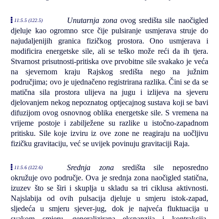
Unutarnja zona
ovog središta sile naočigled
11:5.5 (122.5)
djeluje kao ogromno srce čije pulsiranje usmjerava struje do
najudaljenijih granica fizičkog prostora. Ono usmjerava i
modificira energetske sile, ali se teško može reći da ih tjera.
Stvarnost prisutnosti-pritiska ove prvobitne sile svakako je veća
na sjevernom kraju Rajskog središta nego na južnim
područjima; ovo je ujednačeno registrirana razlika. Čini se da se
matična sila prostora ulijeva na jugu i izlijeva na sjeveru
djelovanjem nekog nepoznatog optjecajnog sustava koji se bavi
difuzijom ovog osnovnog oblika energetske sile. S vremena na
vrijeme postoje i zabilježene su razlike u istočno-zapadnom
pritisku. Sile koje izviru iz ove zone ne reagiraju na uočljivu
fizičku gravitaciju, već se uvijek povinuju gravitaciji Raja.
Srednja zona
središta sile neposredno
11:5.6 (122.6)
okružuje ovo područje. Ova je srednja zona naočigled statična,
izuzev što se širi i skuplja u skladu sa tri ciklusa aktivnosti.
Najslabija od ovih pulsacija djeluje u smjeru istok-zapad,
sljedeća u smjeru sjever-jug, dok je najveća fluktuacija u
svakom smjeru, generalizirana ekspanzija i kontrakcija.