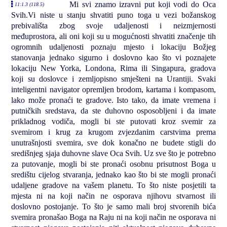
Mi svi znamo izravni put koji vodi do Oca
11:1.3 (118.5)
Svih.Vi niste u stanju shvatiti puno toga u vezi božanskog
prebivališta zbog svoje udaljenosti i neizmjernosti
međuprostora, ali oni koji su u mogućnosti shvatiti značenje tih
ogromnih udaljenosti poznaju mjesto i lokaciju Božjeg
stanovanja jednako sigurno i doslovno kao što vi poznajete
lokaciju New Yorka, Londona, Rima ili Singapura, gradova
koji su doslovce i zemljopisno smješteni na Urantiji. Svaki
inteligentni navigator opremljen brodom, kartama i kompasom,
lako može pronaći te gradove. Isto tako, da imate vremena i
putničkih sredstava, da ste duhovno osposobljeni i da imate
prikladnog vodiča, mogli bi ste putovati kroz svemir za
svemirom i krug za krugom zvjezdanim carstvima prema
unutrašnjosti svemira, sve dok konačno ne budete stigli do
središnjeg sjaja duhovne slave Oca Svih. Uz sve što je potrebno
za putovanje, mogli bi ste pronaći osobnu prisutnost Boga u
središtu cijelog stvaranja, jednako kao što bi ste mogli pronaći
udaljene gradove na vašem planetu. To što niste posjetili ta
mjesta ni na koji način ne osporava njihovu stvarnost ili
doslovno postojanje. To što je samo mali broj stvorenih bića
svemira pronašao Boga na Raju ni na koji način ne osporava ni