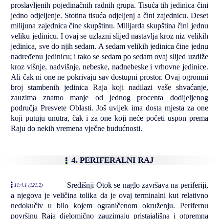
proslavljenih pojedinačnih radnih grupa. Tisuća tih jedinica čini
jedno odjeljenje. Stotina tisuća odjeljenj a čini zajednicu. Deset
milijuna zajednica čine skupštinu. Milijarda skupština čini jednu
veliku jedinicu. I ovaj se uzlazni slijed nastavlja kroz niz velikih
jedinica, sve do njih sedam. A sedam velikih jedinica čine jednu
nadređenu jedinicu; i tako se sedam po sedam ovaj slijed uzdiže
kroz višnje, nadvišnje, nebeske, nadnebeske i vrhovne jedinice.
Ali čak ni one ne pokrivaju sav dostupni prostor. Ovaj ogromni
broj stambenih jedinica Raja koji nadilazi vaše shvaćanje,
zauzima znatno manje od jednog procenta dodijeljenog
područja Presvete Oblasti. Još uvijek ima dosta mjesta za one
koji putuju unutra, čak i za one koji neće početi uspon prema
Raju do nekih vremena vječne budućnosti.
4. PERIFERALNI RAJ
Središnji Otok se naglo završava na periferiji,
11:4.1 (121.2)
a njegova je veličina tolika da je ovaj terminalni kut relativno
nedokučiv u bilo kojem ograničenom okruženju. Perifernu
površinu Raja djelomično zauzimaju pristajališna i otpremna