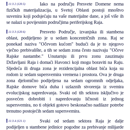
Iako na području Presvete Domene nema
11:3.2 (120.5)
fizičkih materijalizacija, u Svetoj Oblasti postoji mnoštvo
suvenira koji podsjećaju na vaše materijalne dane, a još više ih
se nalazi u povijesnim područjima periferijskog Raja.
Presveto Područje, izvanjska ili stambena
11:3.3 (120.6)
oblast, podijeljeno je u sedam koncentričnih zona. Raj se
ponekad naziva "Očevom kućom" budući da je to njegovo
vječno prebivalište, a tih se sedam zona često nazivaju "Očeve
Rajske nastambe." Unutarnju ili prvu zonu zauzimaju
Državljani Raja i domaći Havonci koji mogu boraviti na Raju.
Sljedeća ili druga zona je rezidencijalna oblast bića koja su
rodom iz sedam supersvemira vremena i prostora. Ova je druga
zona djelomično podijeljena na sedam ogromnih odjeljaka,
Rajske domove bića duha i uzlaznih stvorenja iz svemira
evolucijskog napredovanja. Svaki od tih sektora isključivo je
posvećen dobrobiti i napredovanju ličnosti iz jednog
supersvemira, no ti objekti gotovo beskonačno nadilaze potrebe
trenutno postojećih sedam supersvemira.
Svaki od sedam sektora Raja je dalje
11:3.4 (121.1)
podijeljen u stambene jedinice pogodne za prebivanje milijarde