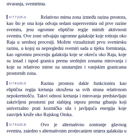
stvaranja, svemirima.
Relativno mirna zona između razina prostora,
11:7.7 (125.1)
kao što je ona koja odvaja sedam supersvemira od prve razine
svemira, jesu ogromne eliptične regije mirnih aktivnosti
svemira. Ove zone odvajaju ogromne galaksije koje rotiraju oko
Raja u urednoj procesiji. Možete vizualizirati prvu svemirsku
razinu, u kojoj su nepregledni svemiri sada u tijeku formiranja,
kao ogromnu procesiju galaksija koje se okreću oko Raja, koje
su iznad i ispod granica prema srednjim zonama mirovanja i
koje su relativno mirne na unutarnjim i vanjskim granicama
prostornih zona.
Razina prostora dakle funkcionira kao
11:7.8 (125.2)
eliptična regija kretanja okružena sa svih strana relativnom
nepokretnošću. Takvi odnosi kretanja i mirovanja predstavljaju
zakrivljeni prostorni put slabijeg otpora prema gibanju koji
univerzalno prati kozmička sila i javljajuća energija koje
zauvijek kruže oko Rajskog Otoka.
Ovo je alternativno zoniranje glavnog
11:7.9 (125.3)
svemira, zajedno s alternativnim protjecanjem smjera galaksija u