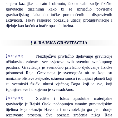
smjeru kazaljke na satu i obrnuto, faktor stabilizacije fizičke
gravitacije dizajniran kako bi se spriječilo povišenje
gravitacijskog tlaka do točke poremećenih i disperzivnih
aktivnosti. Takav raspored pokazuje utjecaj protugravitacije i
djeluje kao kočnica inače opasnih brzina.
8. RAJSKA GRAVITACIJA
Neizbježivo privlačno djelovanje gravitacije
11:8.1 (125.4)
učinkovito zahvaća sve svjetove svih svemira sveukupnog
prostora. Gravitacija je svemoćno privlačno djelovanje fizičke
prisutnosti Raja. Gravitacija je svemoguća nit na koju su
nanizane blistave zvijezde, užarena sunca i rotirajući planeti koji
su svemirski fizički ukrasi vječnog Boga koji je sve, koji
ispunjava sve i u kojemu je sve sadržano.
Središte i fokus apsolutne materijalne
11:8.2 (125.5)
gravitacije je Rajski Otok, nadopunjen tamnim gravitacijskim
tijelima koja okružju Havonu i uravnotežuju gornje i donje
rezervoare prostora. Sva poznata zračenja nižeg Raja