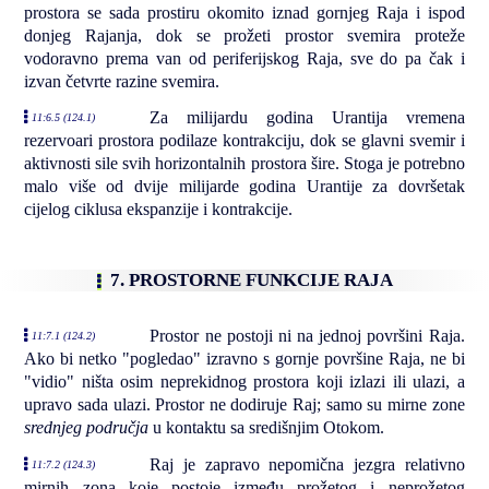
prostora se sada prostiru okomito iznad gornjeg Raja i ispod
donjeg Rajanja, dok se prožeti prostor svemira proteže
vodoravno prema van od periferijskog Raja, sve do pa čak i
izvan četvrte razine svemira.
Za milijardu godina Urantija vremena
11:6.5 (124.1)
rezervoari prostora podilaze kontrakciju, dok se glavni svemir i
aktivnosti sile svih horizontalnih prostora šire. Stoga je potrebno
malo više od dvije milijarde godina Urantije za dovršetak
cijelog ciklusa ekspanzije i kontrakcije.
7. PROSTORNE FUNKCIJE RAJA
Prostor ne postoji ni na jednoj površini Raja.
11:7.1 (124.2)
Ako bi netko "pogledao" izravno s gornje površine Raja, ne bi
"vidio" ništa osim neprekidnog prostora koji izlazi ili ulazi, a
upravo sada ulazi. Prostor ne dodiruje Raj; samo su mirne zone
srednjeg područja
u kontaktu sa središnjim Otokom.
Raj je zapravo nepomična jezgra relativno
11:7.2 (124.3)
mirnih zona koje postoje između prožetog i neprožetog