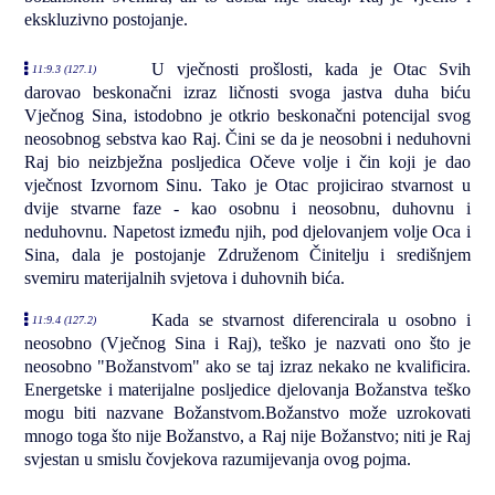
ekskluzivno postojanje.
U vječnosti prošlosti, kada je Otac Svih
11:9.3 (127.1)
darovao beskonačni izraz ličnosti svoga jastva duha biću
Vječnog Sina, istodobno je otkrio beskonačni potencijal svog
neosobnog sebstva kao Raj. Čini se da je neosobni i neduhovni
Raj bio neizbježna posljedica Očeve volje i čin koji je dao
vječnost Izvornom Sinu. Tako je Otac projicirao stvarnost u
dvije stvarne faze - kao osobnu i neosobnu, duhovnu i
neduhovnu. Napetost između njih, pod djelovanjem volje Oca i
Sina, dala je postojanje Združenom Činitelju i središnjem
svemiru materijalnih svjetova i duhovnih bića.
Kada se stvarnost diferencirala u osobno i
11:9.4 (127.2)
neosobno (Vječnog Sina i Raj), teško je nazvati ono što je
neosobno "Božanstvom" ako se taj izraz nekako ne kvalificira.
Energetske i materijalne posljedice djelovanja Božanstva teško
mogu biti nazvane Božanstvom.Božanstvo može uzrokovati
mnogo toga što nije Božanstvo, a Raj nije Božanstvo; niti je Raj
svjestan u smislu čovjekova razumijevanja ovog pojma.