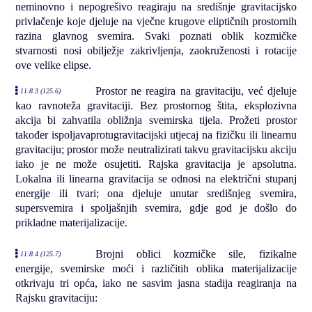
neminovno i nepogrešivo reagiraju na središnje gravitacijsko
privlačenje koje djeluje na vječne krugove eliptičnih prostornih
razina glavnog svemira. Svaki poznati oblik kozmičke
stvarnosti nosi obilježje zakrivljenja, zaokruženosti i rotacije
ove velike elipse.
Prostor ne reagira na gravitaciju, već djeluje
11:8.3 (125.6)
kao ravnoteža gravitaciji. Bez prostornog štita, eksplozivna
akcija bi zahvatila obližnja svemirska tijela. Prožeti prostor
također ispoljavaprotugravitacijski utjecaj na fizičku ili linearnu
gravitaciju; prostor može neutralizirati takvu gravitacijsku akciju
iako je ne može osujetiti. Rajska gravitacija je apsolutna.
Lokalna ili linearna gravitacija se odnosi na električni stupanj
energije ili tvari; ona djeluje unutar središnjeg svemira,
supersvemira i spoljašnjih svemira, gdje god je došlo do
prikladne materijalizacije.
Brojni oblici kozmičke sile, fizikalne
11:8.4 (125.7)
energije, svemirske moći i različitih oblika materijalizacije
otkrivaju tri opća, iako ne sasvim jasna stadija reagiranja na
Rajsku gravitaciju: