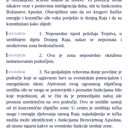
nikakve veze s poslovima inteligencija duha, niti tu funkcionira
Božanstvo Apsolut. Obaviješteni smo da svi krugovi fizičke
energije i kozmičke sile vuku porijeklo iz donjeg Raja i da su
konstituirani kako slijedi:
1. Neposredno ispod položaja Trojstva, u
11:5.2 (122.2)
središnjem dijelu Donjeg Raja, nalazi se nepoznata i
neotkrivena zona beskonačnosti.
2. Ova je zona neposredno okružena
11:5.3 (122.3)
neimenovanim područjem.
3. Na spoljašnjim rubovima donje površine je
11:5.4 (122.4)
područje koje se uglavnom bavi sa svemirskim potencijalom i
energetskom silom. Aktivnosti ovog ogromnog eliptičnog
središta sile ne mogu se poistovjetiti s poznatim funkcijama bilo
koje trojedinosti, ali se čini da je primordijalni naboj sile
prostora usredotočen na ovo područje. Ovo se središte sastoji
od tri koncentrične eliptičke zone: U centru je središnja točka
snage i energije djelovanja samog Raja; najudaljenija se točka
možda može identificirati s funkcijama Bezuvjetnog Apsoluta,
ali nismo sigurni kakve su svemirske funkcije srednje zone.