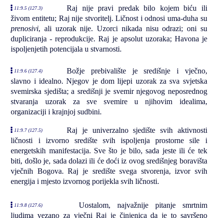
Raj nije pravi predak bilo kojem biću ili
11:9.5 (127.3)
živom entitetu; Raj nije stvoritelj. Ličnost i odnosi uma-duha su
prenosivi
, ali uzorak nije. Uzorci nikada nisu odrazi; oni su
dupliciranja - reprodukcije. Raj je apsolut uzoraka; Havona je
ispoljenjetih potencijala u stvarnosti.
Božje prebivalište je središnje i vječno,
11:9.6 (127.4)
slavno i idealno. Njegov je dom lijepi uzorak za sva svjetska
svemirska sjedišta; a središnji je svemir njegovog neposrednog
stvaranja uzorak za sve svemire u njihovim idealima,
organizaciji i krajnjoj sudbini.
Raj je univerzalno sjedište svih aktivnosti
11:9.7 (127.5)
ličnosti i izvorno središte svih ispoljenja prostorne sile i
energetskih manifestacija. Sve što je bilo, sada jeste ili će tek
biti, došlo je, sada dolazi ili će doći iz ovog središnjeg boravišta
vječnih Bogova. Raj je središte svega stvorenja, izvor svih
energija i mjesto izvornog porijekla svih ličnosti.
Uostalom, najvažnije pitanje smrtnim
11:9.8 (127.6)
ljudima vezano za vječni Raj je činjenica da je to savršeno