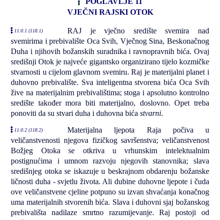
POGLAVLJE 11
VJEČNI RAJSKI OTOK
RAJ je vječno središte svemira nad
11:0.1 (118.1)
svemirima i prebivalište Oca Svih, Vječnog Sina, Beskonačnog
Duha i njihovih božanskih suradnika i ravnopravnih bića. Ovaj
središnji Otok je najveće gigantsko organizirano tijelo kozmičke
stvarnosti u cijelom glavnom svemiru. Raj je materijalni planet i
duhovno prebivalište. Sva inteligentna stvorena bića Oca Svih
žive na materijalnim prebivalištima; stoga i apsolutno kontrolno
središte također mora biti materijalno, doslovno. Opet treba
ponoviti da su stvari duha i duhovna bića
stvarni
.
Materijalna ljepota Raja počiva u
11:0.2 (118.2)
veličanstvenosti njegova fizičkog savršenstva; veličanstvenost
Božjeg Otoka se otkriva u vrhunskim intelektualnim
postignućima i umnom razvoju njegovih stanovnika; slava
središnjeg otoka se iskazuje u beskrajnom obdarenju božanske
ličnosti duha - svjetlu života. Ali dubine duhovne ljepote i čuda
ove veličanstvene cjeline potpuno su izvan shvaćanja konačnog
uma materijalnih stvorenih bića. Slava i duhovni sjaj božanskog
prebivališta nadilaze smrtno razumijevanje. Raj postoji od