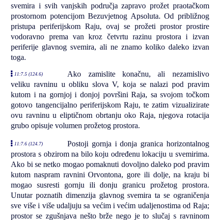
svemira i svih vanjskih područja zapravo prožet praotačkom
prostornom potencijom Bezuvjetnog Apsoluta. Od približnog
pristupa periferijskom Raju, ovaj se prožeti prostor prostire
vodoravno prema van kroz četvrtu razinu prostora i izvan
periferije glavnog svemira, ali ne znamo koliko daleko izvan
toga.
Ako zamislite konačnu, ali nezamislivo
11:7.5 (124.6)
veliku ravninu u obliku slova V, koja se nalazi pod pravim
kutom i na gornjoj i donjoj površini Raja, sa svojom točkom
gotovo tangencijalno periferijskom Raju, te zatim vizualizirate
ovu ravninu u eliptičnom obrtanju oko Raja, njegova rotacija
grubo opisuje volumen prožetog prostora.
Postoji gornja i donja granica horizontalnog
11:7.6 (124.7)
prostora s obzirom na bilo koju određenu lokaciju u svemirima.
Ako bi se netko mogao pomaknuti dovoljno daleko pod pravim
kutom naspram ravnini Orvontona, gore ili dolje, na kraju bi
mogao susresti gornju ili donju granicu prožetog prostora.
Unutar poznatih dimenzija glavnog svemira ta se ograničenja
sve više i više udaljuju sa većim i većim udaljenostima od Raja;
prostor se zgušnjava nešto brže nego je to slučaj s ravninom