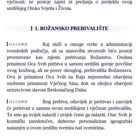
vječnosti; ne postoje zapisi ni predanja o porijeklu ovog
središnjeg Otoka Svjetla i Života.
1. BOŽANSKO PREBIVALIŠTE
Raj služi u mnoge svrhe u administraciji
11:1.1 (118.3)
svemirskih područja, ali sa stanovišta stvorenih bića postoji
prvenstveno kao mjesto prebivanja Božanstva. Osobna
prisutnost Oca Svih prebiva u samom središtu gornje površine
ovog kružnog, ali ne posve okruglog, prebivališta Božanstava.
Ova je prisutnost Oca Svih na Raju neposredno obavijena
osobnom prisutnosti Vječnog Sina, dok su obojica obavijeni
neizrecivom slavom Beskonačnog Duha.
Bog prebiva, oduvijek je prebivao i zauvijek
11:1.2 (118.4)
će prebivati u samom ovom središnjem i vječnom prebivalištu.
Tu smo ga uvijek nalazili i uvijek ćemo ga nalaziti. Otac Svih je
kozmički usredotočen, duhovno personaliziran igeografski
nastanjen u ovom središtu svemira nad svemirima.