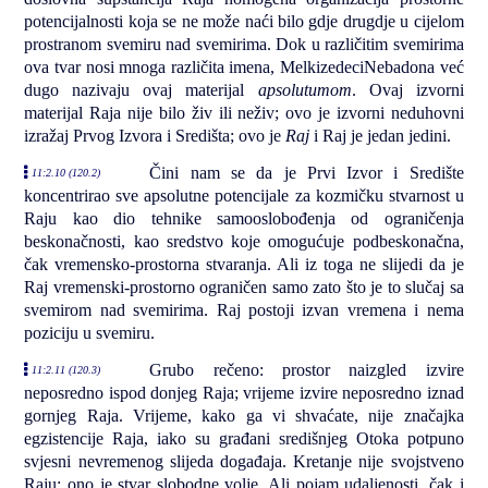
potencijalnosti koja se ne može naći bilo gdje drugdje u cijelom
prostranom svemiru nad svemirima. Dok u različitim svemirima
ova tvar nosi mnoga različita imena, MelkizedeciNebadona već
dugo nazivaju ovaj materijal
apsolutumom
. Ovaj izvorni
materijal Raja nije bilo živ ili neživ; ovo je izvorni neduhovni
izražaj Prvog Izvora i Središta; ovo je
Raj
i Raj je jedan jedini.
Čini nam se da je Prvi Izvor i Središte
11:2.10 (120.2)
koncentrirao sve apsolutne potencijale za kozmičku stvarnost u
Raju kao dio tehnike samooslobođenja od ograničenja
beskonačnosti, kao sredstvo koje omogućuje podbeskonačna,
čak vremensko-prostorna stvaranja. Ali iz toga ne slijedi da je
Raj vremenski-prostorno ograničen samo zato što je to slučaj sa
svemirom nad svemirima. Raj postoji izvan vremena i nema
poziciju u svemiru.
Grubo rečeno: prostor naizgled izvire
11:2.11 (120.3)
neposredno ispod donjeg Raja; vrijeme izvire neposredno iznad
gornjeg Raja. Vrijeme, kako ga vi shvaćate, nije značajka
egzistencije Raja, iako su građani središnjeg Otoka potpuno
svjesni nevremenog slijeda događaja. Kretanje nije svojstveno
Raju; ono je stvar slobodne volje. Ali pojam udaljenosti, čak i