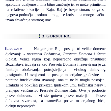
apsolutne udaljenosti, ima bitno značenje jer se može primijeniti
na relativne lokacije na Raju. Raj je bezprostoran; stoga su
njegova područja apsolutna i mogu se koristiti na mnogo načina
izvan shvaćanja smrtnog uma.
3. GORNJI RAJ
Na gornjem Raju postoje tri velike domene
11:3.1 (120.4)
djelovanja -
prisutnost Božanstva
,
Presveta Domena
i
Sveta
Oblast
. Velika regija koja neposredno okružuje prisutnost
Božanstava izdvaja se kao Presveta Domena i rezervirana je za
funkciju obožavanja, potrojstvljenja i visokog duhovnog
postignuća. U ovoj zoni ne postoje materijalne građevine niti
potpuno intelektualna stvaranja; ona tu ne bi mogla postojati.
Uzaludu je pokušati prikazati ljudskom umu božansku narav i
prelijepo veličanstvo Presvete Domene Raja. Ovo je područje
posve duhovno, a vi ste gotovo posve materijalni. Posve
duhovna stvarnost, sa stanovišta posve materijalnog bića,
djeluju nepostojeće.