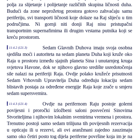
polja za slijetanje i polijetanje različitih skupina ličnosti duha.
Budući da zone neprožetog prostora gotovo zahvaćaju samu
periferiju, svi transporti ličnosti koje dolaze na Raj slijeću u tim
područjima. Ni gornji niti donji Raj nisu pristupačni
transportnim supernafimima ili drugim vrstama putnika koji se
kreću prostorom.
Sedam Glavnih Duhova imaju svoja osobna
11:4.2 (121.3)
sjedišta moći i autoriteta na sedam planeta Duha koji kruže oko
Raja u prostoru između sjajnih planeta Sina i unutarnjeg kruga
svjetova Havone, dok se njihovo glavno središte usredotočenja
sile nalazi na periferiji Raja. Ovdje polako kružeće prisutnosti
Sedam Vrhovnih Upravitelja Duha određuju lokaciju sedam
blistavih postaja za određene energije Raja koje zrače u smjeru
sedam supersvemira.
Ovdje na perifernom Raju postoje golemi
11:4.3 (121.4)
povijesni i proročki izložbeni saloni posvećeni Sinovima
Stvoriteljima i njihovim lokalnim svemirima vremena i prostora.
Trenutno postoji samo sedam trilijuna tih povijesnih rezervacija
u opticaju ili u rezervi, ali ovi aranžmani zajedno zauzimaju
samo oko četiri posto tog dijela periferne površine koja im je na