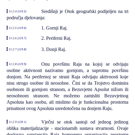
Središnji je Otok geografski podijeljen na tri
11:2.4 (119.5)
područja djelovanja:
1. Gornji Raj.
11:2.5 (119.6)
2. Periferni Raj.
11:2.6 (119.7)
3. Donji Raj.
11:2.7 (119.8)
Onu površinu Raja na kojoj se odvijaju
11:2.8 (119.9)
osobne aktivnosti nazivamo gornjom, a suprotnu površinu
donjom. Na perifernoj se strani Raja odvijaju aktivnosti koje
nisu strogo osobne ili neosobne. Čini se da Trojstvo dominira
osobnom ili gornjom stranom, a Bezuvjetni Apsolut nižom ili
neosobnom stranom. Ne možemo zamisliti Bezuvjetnog
Apsoluta kao osobu, ali mislimo da je funkcionalna prostorna
prisutnost ovog Apsoluta usredotočena na donjem Raju.
Vječni se otok sastoji od jednog jedinog
11:2.9 (120.1)
oblika materijalizacije - stacionarnih sustava stvarnosti. Ovaje
doslovna supstancija Raja homogena organizacija prostorne