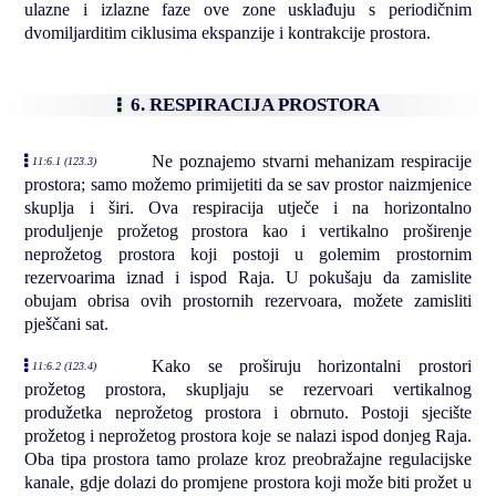
ulazne i izlazne faze ove zone usklađuju s periodičnim
dvomiljarditim ciklusima ekspanzije i kontrakcije prostora.
6. RESPIRACIJA PROSTORA
Ne poznajemo stvarni mehanizam respiracije
11:6.1 (123.3)
prostora; samo možemo primijetiti da se sav prostor naizmjenice
skuplja i širi. Ova respiracija utječe i na horizontalno
produljenje prožetog prostora kao i vertikalno proširenje
neprožetog prostora koji postoji u golemim prostornim
rezervoarima iznad i ispod Raja. U pokušaju da zamislite
obujam obrisa ovih prostornih rezervoara, možete zamisliti
pješčani sat.
Kako se proširuju horizontalni prostori
11:6.2 (123.4)
prožetog prostora, skupljaju se rezervoari vertikalnog
produžetka neprožetog prostora i obrnuto. Postoji sjecište
prožetog i neprožetog prostora koje se nalazi ispod donjeg Raja.
Oba tipa prostora tamo prolaze kroz preobražajne regulacijske
kanale, gdje dolazi do promjene prostora koji može biti prožet u