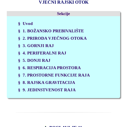
VJEČNI RAJSKI OTOK
Sekcije
§ Uvod
§
1. BOŽANSKO PREBIVALIŠTE
§
2. PRIRODA VJEČNOG OTOKA
§
3. GORNJI RAJ
§
4. PERIFERALNI RAJ
§
5. DONJI RAJ
§
6. RESPIRACIJA PROSTORA
§
7. PROSTORNE FUNKCIJE RAJA
§
8. RAJSKA GRAVITACIJA
§
9. JEDINSTVENOST RAJA