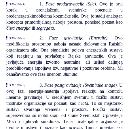
1.
Faze predgravitacije (Sile).
Ovo je prvi
11:8.5 (126.1)
korak u pronalaženju svemirske potencije u
predenergetskimoblicima kozmičke sile. Ovaj je stadij analogan
konceptu primordijalnog naboja prostora, ponekad poznat kao
čista energija
ili
segregata
.
2.
Faze gravitacije (Energije).
Ovo
11:8.6 (126.2)
modifikacija prostornog naboja nastaje djelovanjem Rajskih
organizatora sile. Ona signalizira pojavu energetskih sustava
koji reagiraju na privlačenje Rajske gravitacije. Ova je
javljajuća energija izvorno neutralna, ali usljed daljnjeg
preoblikovanja ispoljava tzv. negativne i pozitivne osobine. Mi
označavamo ove faze imenom
ultimata.
3.
Faze postgravitacije (Svemirske snage).
U
11:8.7 (126.3)
ovoj fazi, energija-materija ispoljava reakciju na kontrolu
linearne gravitacije. U središnjem svemiru ti fizički sustavi
trostruke organizacije su poznati kao
triata
. To su majstorski
sustavi stvaranja vremena i prostora. Fizički sustavi
supersvemira su mobilizirani od strane Svemirskih Upravitelja
Moći i njihovih suradnika. Te su materijalne organizacije
dvojne u ustavu i poznate kao
gravita
. Tamna gravitacijska