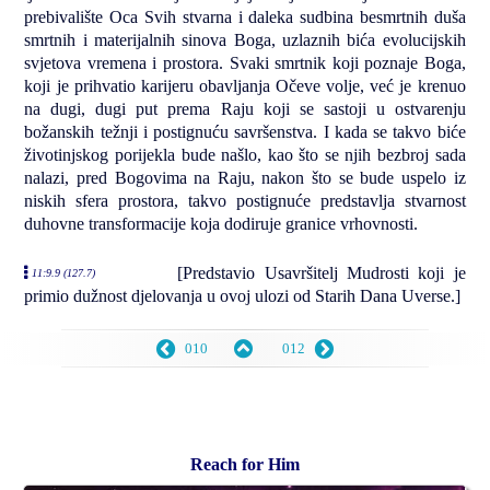
prebivalište Oca Svih stvarna i daleka sudbina besmrtnih duša
smrtnih i materijalnih sinova Boga, uzlaznih bića evolucijskih
svjetova vremena i prostora. Svaki smrtnik koji poznaje Boga,
koji je prihvatio karijeru obavljanja Očeve volje, već je krenuo
na dugi, dugi put prema Raju koji se sastoji u ostvarenju
božanskih težnji i postignuću savršenstva. I kada se takvo biće
životinjskog porijekla bude našlo, kao što se njih bezbroj sada
nalazi, pred Bogovima na Raju, nakon što se bude uspelo iz
niskih sfera prostora, takvo postignuće predstavlja stvarnost
duhovne transformacije koja dodiruje granice vrhovnosti.
[Predstavio Usavršitelj Mudrosti koji je
11:9.9 (127.7)
primio dužnost djelovanja u ovoj ulozi od Starih Dana Uverse.]
010
012
Reach for Him