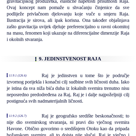
gravitacijskog produžetka, elastične napetosti prisutnosti Raja.
Ovaj koncept nam pomaže u shvaćanju činjenice da sve
podliježe privlačnom djelovanju koje vuče u smjeru Raja.
Ilustracija je sirova, ali ipak korisna. Ona također objašnjava
zašto gravitacija uvijek djeluje preferencijalno u ravni okomitoj
na masu, fenomen koji ukazuje na diferencijalne dimenzije Raja
i okolnih stvaranja.
9. JEDINSTVENOST RAJA
Raj je jedinstven u tome što je područje
11:9.1 (126.6)
izvornog porijekla i konačni cilj sudbine svih ličnosti duha. Iako
je istina da sva niža bića duha iz lokalnih svemira trenutno nisu
neposredno predodređena za Raj, Raj je i dalje najpoželjniji cilj
postignuća svih nadmaterijalnih ličnosti.
Raj je geografsko središte beskonačnosti; to
11:9.2 (126.7)
nije dio svemirskog stvaranja, ni pravi dio vječnog svemira
Havone. Obično govorimo o središnjem Otoku kao da pripada
božanskom svemiru, ali to doista nije slučaj. Raj je vječno i