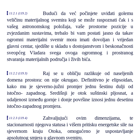
Budući da već počinjete uviđati golemu
11:2.1 (119.2)
veličinu materijalnog svemira koji se može raspoznati čak i s
vašeg astronomskog položaja, vaše prostorne pozicije u
zvjezdanim sustavima, trebalo bi vam postati jasno da takav
ogromni materijalni svemir mora imati dovoljan i vrijedan
glavni centar, sjedište u skladu s dostojanstvom i beskonačnosti
sveopćeg Vladara svega ovoga ogromnog i prostranog
stvaranja materijalnih područja i živih bića.
Raj se u obličju razlikuje od naseljenih
11:2.2 (119.3)
domena prostora: on nije okrugao. Definitivno je elipsoidan,
kako mu je sjeverno-južni promjer jednu šestinu dulji od
istočno- zapadnog. Središnji je otok suštinski pljosnat, a
udaljenost između gornje i donje površine iznosi jednu desetinu
istočno-zapadnog promjera.
Zahvaljujući ovim dimenzijama, te
11:2.3 (119.4)
stacionarnosti njegova statusa i višem pritisku energetske sile na
sjevernom kraju Otoka, omogućeno je uspostavljanje
apsolutnog smjera u glavnom svemiru.