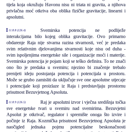
tijela koja okružuju Havonu nisu ni triata ni gravita, a njihova
privlačna moć otkriva oba oblika fizičke gravitacije, linearni i
apsolutni.
Svemirska potencija ne podliježe
11:8.8 (126.4)
interakcijama bilo kojeg oblika gravitacije. Ovo primarno
obdarenje Raja nije stvarna razina stvarnosti, već je predaka
svim relativnim djelovanjima stvarnosti koje nisu od duha -
svim ispoljenjima energetske sile i organizacije moći i materije.
Svemirska potencija je pojam koji se teško definira. To ne znači
ono što je predaka u svemiru; njezino bi značenje trebalo
prenijeti ideju postojanja potencija i potencijala u prostoru.
Može se grubo zamisliti da uključuje sve one apsolutne utjecaje
i potencijale koji proizlaze iz Raja i predstavljaju prostornu
prisutnost Bezuvjetnog Apsoluta.
Raj je apsolutni izvor i vječna središnja točka
11:8.9 (126.5)
sve energetske tvari u svemiru nad svemirima. Bezuvjetni
Apsolut je otkrivač, regulator i spremište onoga što izvire i
počinje iz Raja. Kozmička prisutnost Bezuvjetnog Apsoluta je
naočigled jednaka pojmu potencijalne beskonačnosti