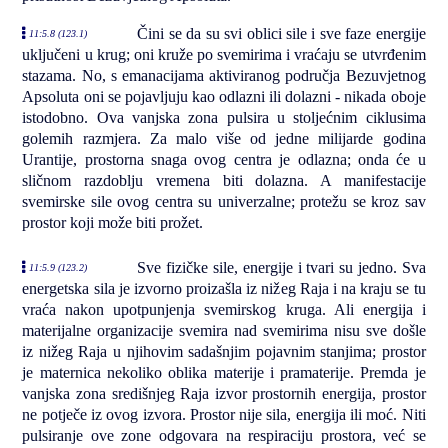
Čini se da su svi oblici sile i sve faze energije
11:5.8 (123.1)
uključeni u krug; oni kruže po svemirima i vraćaju se utvrđenim
stazama. No, s emanacijama aktiviranog područja Bezuvjetnog
Apsoluta oni se pojavljuju kao odlazni ili dolazni - nikada oboje
istodobno. Ova vanjska zona pulsira u stoljećnim ciklusima
golemih razmjera. Za malo više od jedne milijarde godina
Urantije, prostorna snaga ovog centra je odlazna; onda će u
sličnom razdoblju vremena biti dolazna. A manifestacije
svemirske sile ovog centra su univerzalne; protežu se kroz sav
prostor koji može biti prožet.
Sve fizičke sile, energije i tvari su jedno. Sva
11:5.9 (123.2)
energetska sila je izvorno proizašla iz nižeg Raja i na kraju se tu
vraća nakon upotpunjenja svemirskog kruga. Ali energija i
materijalne organizacije svemira nad svemirima nisu sve došle
iz nižeg Raja u njihovim sadašnjim pojavnim stanjima; prostor
je maternica nekoliko oblika materije i pramaterije. Premda je
vanjska zona središnjeg Raja izvor prostornih energija, prostor
ne potječe iz ovog izvora. Prostor nije sila, energija ili moć. Niti
pulsiranje ove zone odgovara na respiraciju prostora, već se