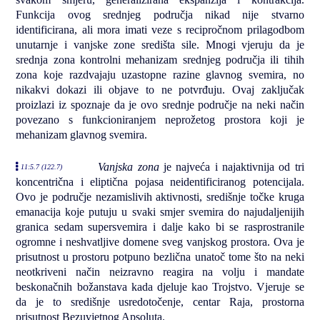
Funkcija ovog srednjeg područja nikad nije stvarno
identificirana, ali mora imati veze s recipročnom prilagodbom
unutarnje i vanjske zone središta sile. Mnogi vjeruju da je
srednja zona kontrolni mehanizam srednjeg područja ili tihih
zona koje razdvajaju uzastopne razine glavnog svemira, no
nikakvi dokazi ili objave to ne potvrđuju. Ovaj zaključak
proizlazi iz spoznaje da je ovo srednje područje na neki način
povezano s funkcioniranjem neprožetog prostora koji je
mehanizam glavnog svemira.
Vanjska zona
je najveća i najaktivnija od tri
11:5.7 (122.7)
koncentrična i eliptična pojasa neidentificiranog potencijala.
Ovo je područje nezamislivih aktivnosti, središnje točke kruga
emanacija koje putuju u svaki smjer svemira do najudaljenijih
granica sedam supersvemira i dalje kako bi se rasprostranile
ogromne i neshvatljive domene sveg vanjskog prostora. Ova je
prisutnost u prostoru potpuno bezlična unatoč tome što na neki
neotkriveni način neizravno reagira na volju i mandate
beskonačnih božanstava kada djeluje kao Trojstvo. Vjeruje se
da je to središnje usredotočenje, centar Raja, prostorna
prisutnost Bezuvjetnog Apsoluta.