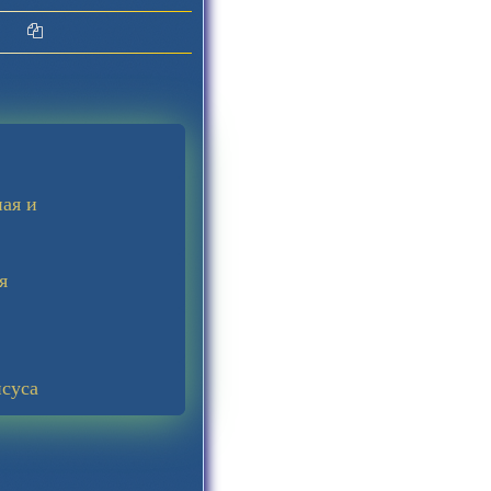
ИЕ
ная и
я
исуса