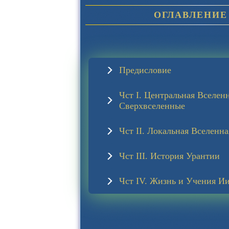
ОГЛАВЛЕН
Предисловие
Чст I. Центральная Вселен
Сверхвселенные
Чст II. Локальная Вселенна
Чст III. История Урантии
Чст IV. Жизнь и Учения И