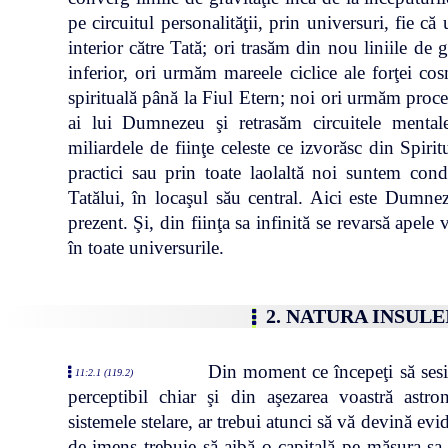
pe circuitul personalităţii, prin universuri, fie că
interior către Tată; ori trasăm din nou liniile de 
inferior, ori urmăm mareele ciclice ale forţei cosm
spirituală până la Fiul Etern; noi ori urmăm proces
ai lui Dumnezeu şi retrasăm circuitele mental
miliardele de fiinţe celeste ce izvorăsc din Spiritu
practici sau prin toate laolaltă noi suntem con
Tatălui, în locaşul său central. Aici este Dumnez
prezent. Şi, din fiinţa sa infinită se revarsă apele vi
în toate universurile.
2. NATURA INSULE
Din moment ce începeţi să sesiz
11:2.1 (119.2)
perceptibil chiar şi din aşezarea voastră astro
sistemele stelare, ar trebui atunci să vă devină evi
de imens trebuie să aibă o capitală pe măsura sa