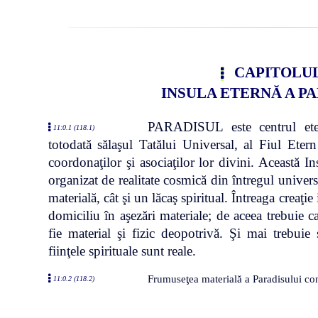
CAPITOLUL
INSULA ETERNĂ A P
PARADISUL este centrul etern
11:0.1 (118.1)
totodată sălaşul Tatălui Universal, al Fiul Etern
coordonaţilor şi asociaţilor lor divini. Această I
organizat de realitate cosmică din întregul univers 
materială, cât şi un lăcaş spiritual. Întreaga creaţie
domiciliu în aşezări materiale; de aceea trebuie ca
fie material şi fizic deopotrivă. Şi mai trebuie 
fiinţele spirituale sunt reale.
Frumuseţea materială a Paradisului const
11:0.2 (118.2)