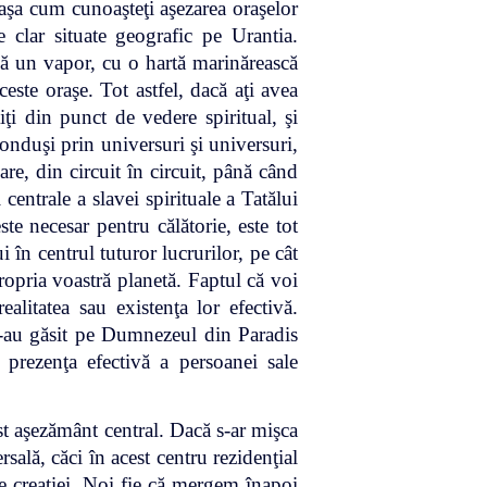
 aşa cum cunoaşteţi aşezarea oraşelor
lar situate geografic pe Urantia.
nă un vapor, cu o hartă marinărească
este oraşe. Tot astfel, dacă aţi avea
iţi din punct de vedere spiritual, şi
conduşi prin universuri şi universuri,
are, din circuit în circuit, până când
 centrale a slavei spirituale a Tatălui
ste necesar pentru călătorie, este tot
i în centrul tuturor lucrurilor, pe cât
propria voastră planetă. Faptul că voi
ealitatea sau existenţa lor efectivă.
 l-au găsit pe Dumnezeul din Paradis
ci prezenţa efectivă a persoanei sale
est aşezământ central. Dacă s-ar mişca
sală, căci în acest centru rezidenţial
le creaţiei. Noi fie că mergem înapoi