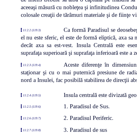
aceeaşi măsură cu nobleţea şi infinitudinea Conducă
colosale creaţii de tărâmuri materiale şi de fiinţe vi
Ca formă Paradisul se deosebeşt
11:2.2 (119.3)
el nu este sferic, el este de formă eliptică, axa s
decât axa sa est-vest. Insula Centrală este esen
suprafaţa superioară şi suprafaţa inferioară este a z
Aceste diferenţe în dimensiuni
11:2.3 (119.4)
staţionar şi cu o mai puternică presiune de radia
nord a Insulei, fac posibilă stabilirea de direcţii a
Insula centrală este divizată geo
11:2.4 (119.5)
1. Paradisul de Sus.
11:2.5 (119.6)
2. Paradisul Periferic.
11:2.6 (119.7)
3. Paradisul de sus
11:2.7 (119.8)