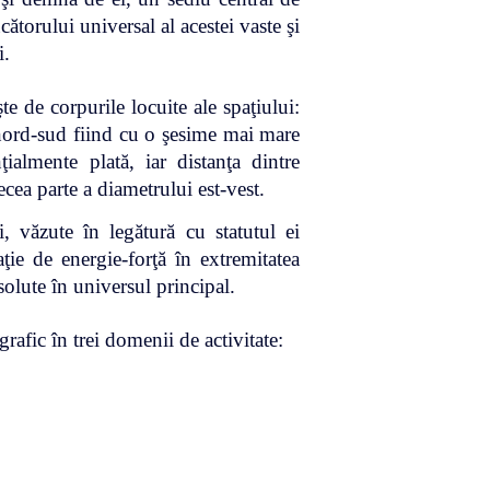
torului universal al acestei vaste şi
i.
e de corpurile locuite ale spaţiului:
a nord-sud fiind cu o şesime mai mare
ţialmente plată, iar distanţa dintre
ecea parte a diametrului est-vest.
, văzute în legătură cu statutul ei
ţie de energie-forţă în extremitatea
bsolute în universul principal.
grafic în trei domenii de activitate: