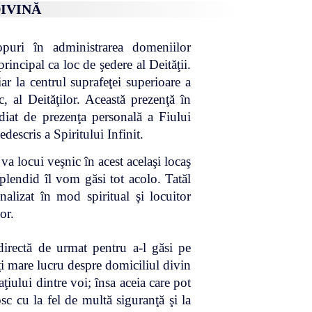
DIVINĂ
opuri în administrarea domeniilor
principal ca loc de şedere al Deităţii.
ar la centrul suprafeţei superioare a
c, al Deităţilor. Această prezenţă în
diat de prezenţa personală a Fiului
descris a Spiritului Infinit.
va locui veşnic în acest acelaşi locaş
splendid îl vom găsi tot acolo. Tatăl
alizat în mod spiritual şi locuitor
or.
directă de urmat pentru a-l găsi pe
eţi mare lucru despre domiciliul divin
aţiului dintre voi; însa aceia care pot
sc cu la fel de multă siguranţă şi la