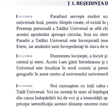
1. REŞEDINŢA 
Paradisul serveşte multor sc
11:1.1 (118.3)
universale însă, pentru fiinţele create, el există în 
Prezenţa personală a Tatălui Universal se află chi
acestui aşezământ aproape circular, însa nu sferi
Paradis a Tatălui Universal este înconjurată ime
Etern, iar amândoi sunt înveşmântaţi în slava de ne
Dumnezeu locuieşte, a locuit şi 
11:1.2 (118.4)
central şi etern. Acolo l-am găsit întotdeauna şi 
Universal este focalizat în mod cosmic şi person
geografic în acest centru al universului universuril
Noi cunoaştem cu toţii calea 
11:1.3 (118.5)
Tatăl Universal. Voi nu sunteţi în stare să înţeleg
din cauza îndepărtării lui de voi şi a imensităţii sp
pricepe semnificaţia acestor distanţe enorme cuno