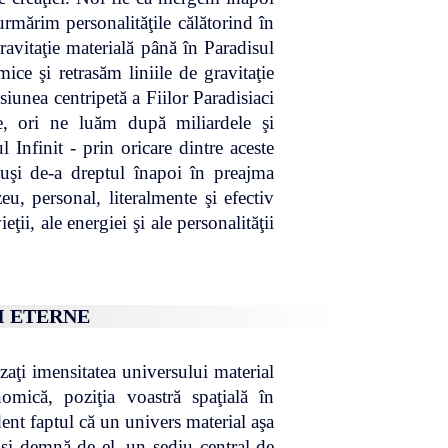
 urmărim personalităţile călătorind în
gravitaţie materială până în Paradisul
ice şi retrasăm liniile de gravitaţie
iunea centripetă a Fiilor Paradisiaci
e, ori ne luăm după miliardele şi
l Infinit - prin oricare dintre aceste
duşi de-a dreptul înapoi în preajma
eu, personal, literalmente şi efectiv
eţii, ale energiei şi ale personalităţii
I ETERNE
aţi imensitatea universului material
nomică, poziţia voastră spaţială în
dent faptul că un univers material aşa
 şi demnă de el, un sediu central de