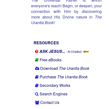
The Universal Father is within
everyone's reach! Begin, or deepen, your
connection with Him by discovering
more about His Divine nature in
The
Urantia Book!
RESOURCES
ASK JESUS...
- AI Chatbot
Free
e
Books
Download
The Urantia Book
Purchase
The Urantia Book
Secondary Works
Search Engines
Contact Us