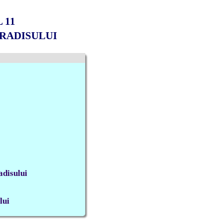
 11
ARADISULUI
adisului
lui