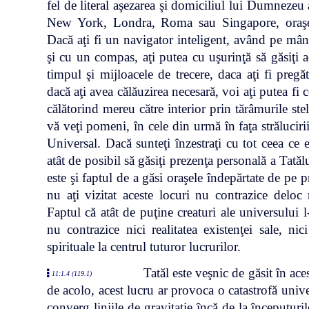
fel de literal aşezarea şi domiciliul lui Dumnezeu
New York, Londra, Roma sau Singapore, oraşe c
Dacă aţi fi un navigator inteligent, având pe mâ
şi cu un compas, aţi putea cu uşurinţă să găsiţi ac
timpul şi mijloacele de trecere, daca aţi fi pregăt
dacă aţi avea călăuzirea necesară, voi aţi putea fi 
călătorind mereu către interior prin tărâmurile stel
vă veţi pomeni, în cele din urmă în faţa strălucirii
Universal. Dacă sunteţi înzestraţi cu tot ceea ce e
atât de posibil să găsiţi prezenţa personală a Tatălu
este şi faptul de a găsi oraşele îndepărtate de pe 
nu aţi vizitat aceste locuri nu contrazice deloc r
Faptul că atât de puţine creaturi ale universului
nu contrazice nici realitatea existenţei sale, ni
spirituale la centrul tuturor lucrurilor.
Tatăl este veşnic de găsit în ac
11:1.4 (119.1)
de acolo, acest lucru ar provoca o catastrofă univer
converg liniile de gravitaţie încă de la începuturi