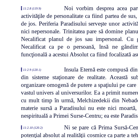
Noi vorbim desprea acea part
11:2.8 (119.9)
activităţile de personalitate ca fiind partea de sus
de jos. Periferia Paradisului serveşte unor activită
nici nepersonale. Trinitatea pare să domine planu
Necalificat planul de jos sau impersonal. Cu
Necalificat ca pe o persoană, însă ne gândim
funcţională a acestui Absolut ca fiind focalizată a
Insula Eternă este compusă dint
11:2.9 (120.1)
din sisteme staţionare de realitate. Această su
organizare omogenă de putere a spaţiului pe care n
vastul univers al universurilor. Ea a primit numero
cu mult timp în urmă, Melchizedekii din Nebad
materie sursă a Paradisului nu este nici moartă, 
nespirituală a Primei Surse-Centru; ea este Paradisu
Ni se pare că Prima Sursă-Cent
11:2.10 (120.2)
potenţial absolut al realităţii cosmice ca parte a teh