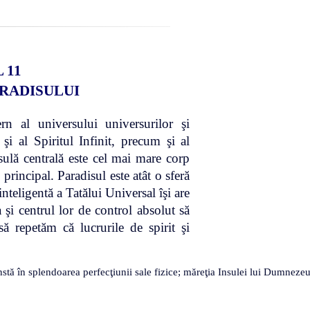
 11
ARADISULUI
 al universului universurilor şi
 şi al Spiritul Infinit, precum şi al
nsulă centrală este cel mai mare corp
principal. Paradisul este atât o sferă
 inteligentă a Tatălui Universal îşi are
 şi centrul lor de control absolut să
să repetăm că lucrurile de spirit şi
ă în splendoarea perfecţiunii sale fizice; măreţia Insulei lui Dumnezeu se 