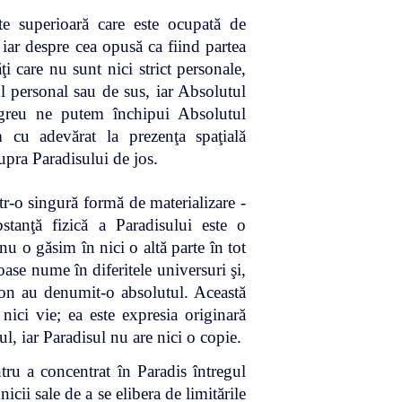
e superioară care este ocupată de
, iar despre cea opusă ca fiind partea
ţi care nu sunt nici strict personale,
l personal sau de sus, iar Absolutul
 greu ne putem închipui Absolutul
 cu adevărat la prezenţa spaţială
supra Paradisului de jos.
r-o singură formă de materializare -
bstanţă fizică a Paradisului este o
u o găsim în nici o altă parte în tot
ase nume în diferitele universuri şi,
on au denumit-o absolutul. Această
nici vie; ea este expresia originară
l, iar Paradisul nu are nici o copie.
ru a concentrat în Paradis întregul
nicii sale de a se elibera de limitările