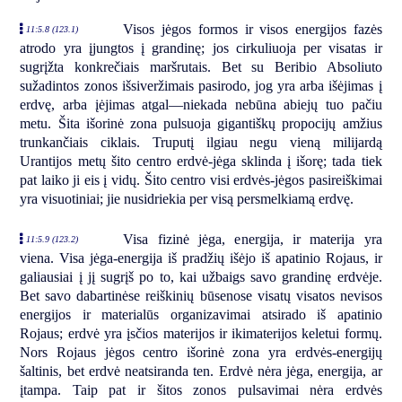
Visos jėgos formos ir visos energijos fazės
11:5.8 (123.1)
atrodo yra įjungtos į grandinę; jos cirkuliuoja per visatas ir
sugrįžta konkrečiais maršrutais. Bet su Beribio Absoliuto
sužadintos zonos išsiveržimais pasirodo, jog yra arba išėjimas į
erdvę, arba įėjimas atgal—niekada nebūna abiejų tuo pačiu
metu. Šita išorinė zona pulsuoja gigantiškų propocijų amžius
trunkančiais ciklais. Truputį ilgiau negu vieną milijardą
Urantijos metų šito centro erdvė-jėga sklinda į išorę; tada tiek
pat laiko ji eis į vidų. Šito centro visi erdvės-jėgos pasireiškimai
yra visuotiniai; jie nusidriekia per visą persmelkiamą erdvę.
Visa fizinė jėga, energija, ir materija yra
11:5.9 (123.2)
viena. Visa jėga-energija iš pradžių išėjo iš apatinio Rojaus, ir
galiausiai į jį sugrįš po to, kai užbaigs savo grandinę erdvėje.
Bet savo dabartinėse reiškinių būsenose visatų visatos nevisos
energijos ir materialūs organizavimai atsirado iš apatinio
Rojaus; erdvė yra įsčios materijos ir ikimaterijos keletui formų.
Nors Rojaus jėgos centro išorinė zona yra erdvės-energijų
šaltinis, bet erdvė neatsiranda ten. Erdvė nėra jėga, energija, ar
įtampa. Taip pat ir šitos zonos pulsavimai nėra erdvės