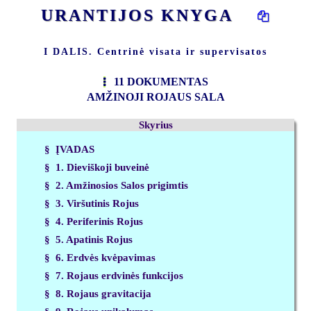
URANTIJOS KNYGA
I DALIS. Centrinė visata ir supervisatos
11 DOKUMENTAS
AMŽINOJI ROJAUS SALA
Skyrius
§ ĮVADAS
§ 1. Dieviškoji buveinė
§ 2. Amžinosios Salos prigimtis
§ 3. Viršutinis Rojus
§ 4. Periferinis Rojus
§ 5. Apatinis Rojus
§ 6. Erdvės kvėpavimas
§ 7. Rojaus erdvinės funkcijos
§ 8. Rojaus gravitacija