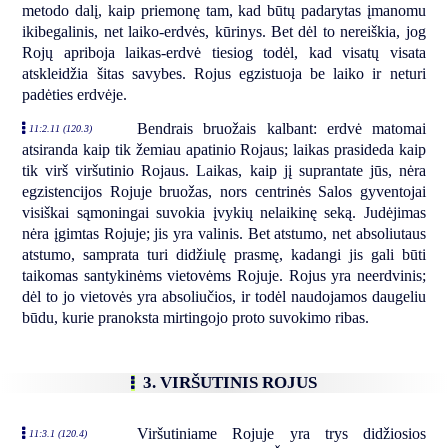
metodo dalį, kaip priemonę tam, kad būtų padarytas įmanomu
ikibegalinis, net laiko-erdvės, kūrinys. Bet dėl to nereiškia, jog
Rojų apriboja laikas-erdvė tiesiog todėl, kad visatų visata
atskleidžia šitas savybes. Rojus egzistuoja be laiko ir neturi
padėties erdvėje.
Bendrais bruožais kalbant: erdvė matomai
11:2.11 (120.3)
atsiranda kaip tik žemiau apatinio Rojaus; laikas prasideda kaip
tik virš viršutinio Rojaus. Laikas, kaip jį suprantate jūs, nėra
egzistencijos Rojuje bruožas, nors centrinės Salos gyventojai
visiškai sąmoningai suvokia įvykių nelaikinę seką. Judėjimas
nėra įgimtas Rojuje; jis yra valinis. Bet atstumo, net absoliutaus
atstumo, samprata turi didžiulę prasmę, kadangi jis gali būti
taikomas santykinėms vietovėms Rojuje. Rojus yra neerdvinis;
dėl to jo vietovės yra absoliučios, ir todėl naudojamos daugeliu
būdu, kurie pranoksta mirtingojo proto suvokimo ribas.
3. VIRŠUTINIS ROJUS
Viršutiniame Rojuje yra trys didžiosios
11:3.1 (120.4)