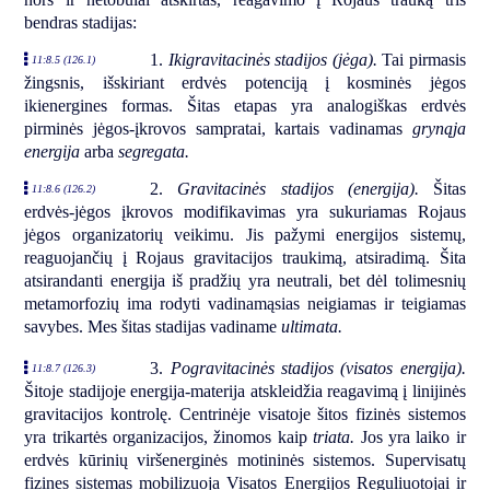
bendras stadijas:
1.
Ikigravitacinės stadijos (jėga).
Tai pirmasis
11:8.5 (126.1)
žingsnis, išskiriant erdvės potenciją į kosminės jėgos
ikienergines formas. Šitas etapas yra analogiškas erdvės
pirminės jėgos-įkrovos sampratai, kartais vadinamas
grynąja
energija
arba
segregata.
2.
Gravitacinės stadijos (energija).
Šitas
11:8.6 (126.2)
erdvės-jėgos įkrovos modifikavimas yra sukuriamas Rojaus
jėgos organizatorių veikimu. Jis pažymi energijos sistemų,
reaguojančių į Rojaus gravitacijos traukimą, atsiradimą. Šita
atsirandanti energija iš pradžių yra neutrali, bet dėl tolimesnių
metamorfozių ima rodyti vadinamąsias neigiamas ir teigiamas
savybes. Mes šitas stadijas vadiname
ultimata.
3.
Pogravitacinės stadijos (visatos energija).
11:8.7 (126.3)
Šitoje stadijoje energija-materija atskleidžia reagavimą į linijinės
gravitacijos kontrolę. Centrinėje visatoje šitos fizinės sistemos
yra trikartės organizacijos, žinomos kaip
triata.
Jos yra laiko ir
erdvės kūrinių viršenerginės motininės sistemos. Supervisatų
fizines sistemas mobilizuoja Visatos Energijos Reguliuotojai ir