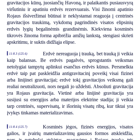
gravitacijos kūnų, juosiančių Havoną, ir palaikantis pusiausvyrą
viršutiniu ir apatiniu erdvės rezervuarais. Visi žinomi apatinio
Rojaus išsiveržimai būtinai ir neklystamai reaguoja į centrinės
gravitacijos traukimą, vykdomą pagrindinės visatos elipsinių
erdvės lygių begalinėmis grandinėmis. Kiekviena kosminės
tikrovės žinoma forma apibrėžia amžių lankstą, stengiasi skrieti
apskritimu, ir suktis didžiąja elipse.
Erdvė nereaguoja į trauką, bet trauką ji veikia
11:8.3 (125.6)
kaip balansas. Be erdvės pagalvės, sprogstantis veiksmas
netolygiai tampytų aplinkui esančius erdvės kūnus. Persmelkta
erdvė taip pat paskleidžia antigravitacinį poveikį visai fizinei
arba linijinei gravitacijai; erdvė tokį gravitacijos veiksmą gali
realiai neutralizuoti, nors negali jo uždelsti. Absoliuti gravitacija
yra Rojaus gravitacija. Vietinė arba linijinė gravitacija yra
susijusi su energijos arba materijos elektrine stadija; ji veikia
tarp centrinės, supervisatų, ir išorinių visatų ribų, kur tiktai yra
įvykęs tinkamas materializavimas.
Kosminės jėgos, fizinės energijos, visatos
11:8.4 (125.7)
galios, ir įvairių materializavimų gausios formos atskleidžia,
nors ir netobulai atskirtas, reagavimo į Rojaus trauką tris