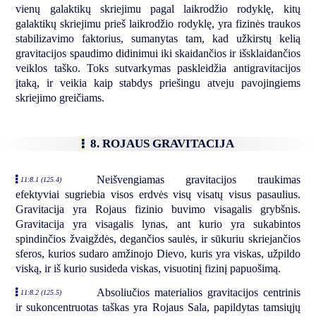
vienų galaktikų skriejimu pagal laikrodžio rodyklę, kitų
galaktikų skriejimu prieš laikrodžio rodyklę, yra fizinės traukos
stabilizavimo faktorius, sumanytas tam, kad užkirstų kelią
gravitacijos spaudimo didinimui iki skaidančios ir išsklaidančios
veiklos taško. Toks sutvarkymas paskleidžia antigravitacijos
įtaką, ir veikia kaip stabdys priešingu atveju pavojingiems
skriejimo greičiams.
8. ROJAUS GRAVITACIJA
Neišvengiamas gravitacijos traukimas
11:8.1 (125.4)
efektyviai sugriebia visos erdvės visų visatų visus pasaulius.
Gravitacija yra Rojaus fizinio buvimo visagalis grybšnis.
Gravitacija yra visagalis lynas, ant kurio yra sukabintos
spindinčios žvaigždės, degančios saulės, ir sūkuriu skriejančios
sferos, kurios sudaro amžinojo Dievo, kuris yra viskas, užpildo
viską, ir iš kurio susideda viskas, visuotinį fizinį papuošimą.
Absoliučios materialios gravitacijos centrinis
11:8.2 (125.5)
ir sukoncentruotas taškas yra Rojaus Sala, papildytas tamsiųjų