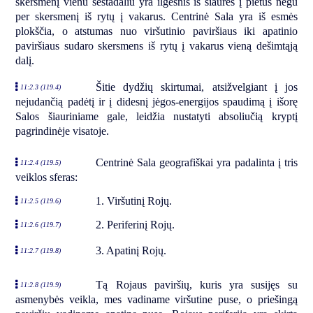
skersmenį vienu šeštadaliu yra ilgesnis iš šiaurės į pietus negu
per skersmenį iš rytų į vakarus. Centrinė Sala yra iš esmės
plokščia, o atstumas nuo viršutinio paviršiaus iki apatinio
paviršiaus sudaro skersmens iš rytų į vakarus vieną dešimtąją
dalį.
Šitie dydžių skirtumai, atsižvelgiant į jos
11:2.3 (119.4)
nejudančią padėtį ir į didesnį jėgos-energijos spaudimą į išorę
Salos šiauriniame gale, leidžia nustatyti absoliučią kryptį
pagrindinėje visatoje.
Centrinė Sala geografiškai yra padalinta į tris
11:2.4 (119.5)
veiklos sferas:
1. Viršutinį Rojų.
11:2.5 (119.6)
2. Periferinį Rojų.
11:2.6 (119.7)
3. Apatinį Rojų.
11:2.7 (119.8)
Tą Rojaus paviršių, kuris yra susijęs su
11:2.8 (119.9)
asmenybės veikla, mes vadiname viršutine puse, o priešingą