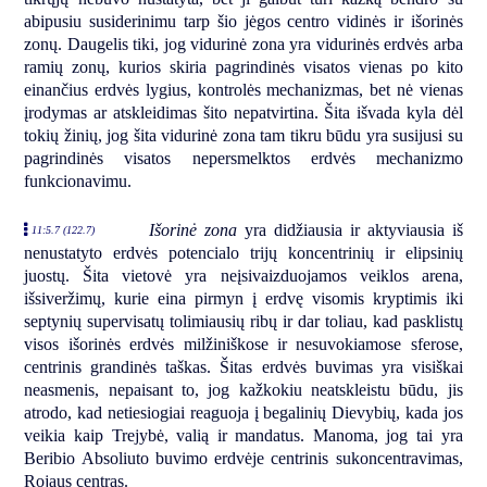
abipusiu susiderinimu tarp šio jėgos centro vidinės ir išorinės
zonų. Daugelis tiki, jog vidurinė zona yra vidurinės erdvės arba
ramių zonų, kurios skiria pagrindinės visatos vienas po kito
einančius erdvės lygius, kontrolės mechanizmas, bet nė vienas
įrodymas ar atskleidimas šito nepatvirtina. Šita išvada kyla dėl
tokių žinių, jog šita vidurinė zona tam tikru būdu yra susijusi su
pagrindinės visatos nepersmelktos erdvės mechanizmo
funkcionavimu.
Išorinė zona
yra didžiausia ir aktyviausia iš
11:5.7 (122.7)
nenustatyto erdvės potencialo trijų koncentrinių ir elipsinių
juostų. Šita vietovė yra neįsivaizduojamos veiklos arena,
išsiveržimų, kurie eina pirmyn į erdvę visomis kryptimis iki
septynių supervisatų tolimiausių ribų ir dar toliau, kad pasklistų
visos išorinės erdvės milžiniškose ir nesuvokiamose sferose,
centrinis grandinės taškas. Šitas erdvės buvimas yra visiškai
neasmenis, nepaisant to, jog kažkokiu neatskleistu būdu, jis
atrodo, kad netiesiogiai reaguoja į begalinių Dievybių, kada jos
veikia kaip Trejybė, valią ir mandatus. Manoma, jog tai yra
Beribio Absoliuto buvimo erdvėje centrinis sukoncentravimas,
Rojaus centras.