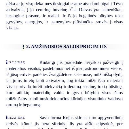
dėka ar jų visų dėka mes tiesiogiai esame atvedami atgal į Tėvo
akivaizdą, į jo centrinę buveinę. Čia Dievas yra asmeniškai,
tiesiogine prasme, ir realiai. Ir iš jo begalinės būtybės teka
gyvybės, energijos, ir asmenybės plūstančios srovės į visas
visatas.
2. AMŽINOSIOS SALOS PRIGIMTIS
Kadangi jūs pradedate neryškiai pažvelgti į
11:2.1 (119.2)
materialios visatos, pastebimos net iš jūsų astronominės vietos,
iš jūsų erdvės padėties žvaigždėtose sistemose, milžinišką dydį,
tai jums turėtų tapti akivaizdu, jog tokia milžiniška materiali
visata privalo turėti adekvačią ir deramą sostinę, tokią būstinę,
kuri atitiktų materialių valdų ir gyvų būtybių visos šitos
milžiniškos ir toli nusidriekiančios kūrinijos visuotinio Valdovo
orumą ir begalumą.
Savo forma Rojus skiriasi nuo apgyvendintų
11:2.2 (119.3)
erdvės kūnų: jis nėra sferinis. Jis yra aiški elipsoidė, per