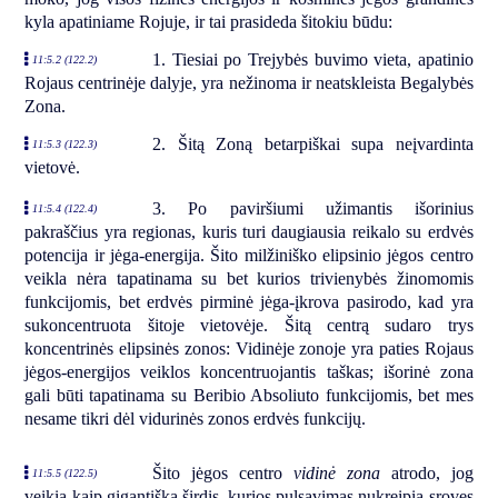
kyla apatiniame Rojuje, ir tai prasideda šitokiu būdu:
1. Tiesiai po Trejybės buvimo vieta, apatinio
11:5.2 (122.2)
Rojaus centrinėje dalyje, yra nežinoma ir neatskleista Begalybės
Zona.
2. Šitą Zoną betarpiškai supa neįvardinta
11:5.3 (122.3)
vietovė.
3. Po paviršiumi užimantis išorinius
11:5.4 (122.4)
pakraščius yra regionas, kuris turi daugiausia reikalo su erdvės
potencija ir jėga-energija. Šito milžiniško elipsinio jėgos centro
veikla nėra tapatinama su bet kurios trivienybės žinomomis
funkcijomis, bet erdvės pirminė jėga-įkrova pasirodo, kad yra
sukoncentruota šitoje vietovėje. Šitą centrą sudaro trys
koncentrinės elipsinės zonos: Vidinėje zonoje yra paties Rojaus
jėgos-energijos veiklos koncentruojantis taškas; išorinė zona
gali būti tapatinama su Beribio Absoliuto funkcijomis, bet mes
nesame tikri dėl vidurinės zonos erdvės funkcijų.
Šito jėgos centro
vidinė zona
atrodo, jog
11:5.5 (122.5)
veikia kaip gigantiška širdis, kurios pulsavimas nukreipia sroves