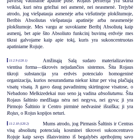
paviršių vadiname apatine puse. Rojaus periferija yra skirta
veiklai, kuri nėra griežtai nei asmenė, nei neasmenė. Trejybė
atrodo, jog viešpatauja asmenėje arba viršutinėje plokštumoje,
Beribis Absoliutas viešpatauja apatinėje arba neasmenėje
plokštumoje. Mes vargu ar suvokiame Beribį Absoliutą kaip
asmenį, bet apie šito Absoliuto funkcinį buvimą erdvėje mes
tikrai galvojame kaip apie tokį, kuris yra sukoncentruotas
apatiniame Rojuje.
Amžinąją Salą sudaro materializavimo
11:2.9 (120.1)
vientisa forma—tikrovės nejudančios sistemos. Šita Rojaus
tikroji substancija yra erdvės potencialo homogeninė
organizacija, kurios nesurandama niekur kitur per visą plačiąją
visatų visatą. Ji gavo daug pavadinimų skirtingose visatose, o
Nebadono Melkizedekai nuo seno ją vadina
absoliutumu.
Šita
Rojaus šaltinio medžiaga nėra nei negyva, nei gyva; ji yra
Pirmojo Šaltinio ir Centro pirminė nedvasinė išraiška; ji yra
Rojus,
o Rojus kopijos neturi.
Mums atrodo, jog Pirmasis Šaltinis ir Centras
11:2.10 (120.2)
visą absoliutų potencialą kosminei tikrovei sukoncentravo
Rojuje kaip savęs išlaisvinimo iš begalybės apribojimų savo