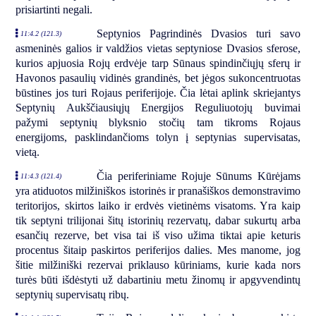
prisiartinti negali.
Septynios Pagrindinės Dvasios turi savo
11:4.2 (121.3)
asmeninės galios ir valdžios vietas septyniose Dvasios sferose,
kurios apjuosia Rojų erdvėje tarp Sūnaus spindinčiųjų sferų ir
Havonos pasaulių vidinės grandinės, bet jėgos sukoncentruotas
būstines jos turi Rojaus periferijoje. Čia lėtai aplink skriejantys
Septynių Aukščiausiųjų Energijos Reguliuotojų buvimai
pažymi septynių blyksnio stočių tam tikroms Rojaus
energijoms, pasklindančioms tolyn į septynias supervisatas,
vietą.
Čia periferiniame Rojuje Sūnums Kūrėjams
11:4.3 (121.4)
yra atiduotos milžiniškos istorinės ir pranašiškos demonstravimo
teritorijos, skirtos laiko ir erdvės vietinėms visatoms. Yra kaip
tik septyni trilijonai šitų istorinių rezervatų, dabar sukurtų arba
esančių rezerve, bet visa tai iš viso užima tiktai apie keturis
procentus šitaip paskirtos periferijos dalies. Mes manome, jog
šitie milžiniški rezervai priklauso kūriniams, kurie kada nors
turės būti išdėstyti už dabartiniu metu žinomų ir apgyvendintų
septynių supervisatų ribų.