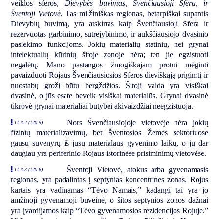
veiklos sferos,
Dievybės buvimas, Švenčiausioji Sfera, ir
Šventoji Vietovė.
Tas milžiniškas regionas, betarpiškai supantis
Dievybių buvimą, yra atskirtas kaip Švenčiausioji Sfera ir
rezervuotas garbinimo, sutrejybinimo, ir aukščiausiojo dvasinio
pasiekimo funkcijoms. Jokių materialių statinių, nei grynai
intelektualių kūrinių šitoje zonoje nėra; ten jie egzistuoti
negalėtų. Mano pastangos žmogiškajam protui mėginti
pavaizduoti Rojaus Švenčiausiosios Sferos dieviškąją prigimtį ir
nuostabų grožį būtų bergždžios. Šitoji valda yra visiškai
dvasinė, o jūs esate beveik visiškai materialūs. Grynai dvasinė
tikrovė grynai materialiai būtybei akivaizdžiai neegzistuoja.
Nors Švenčiausiojoje vietovėje nėra jokių
11:3.2 (120.5)
fizinių materializavimų, bet Šventosios Žemės sektoriuose
gausu suvenyrų iš jūsų materialaus gyvenimo laikų, o jų dar
daugiau yra periferinio Rojaus istorinėse prisiminimų vietovėse.
Šventoji Vietovė, atokus arba gyvenamasis
11:3.3 (120.6)
regionas, yra padalintas į septynias koncentrines zonas. Rojus
kartais yra vadinamas “Tėvo Namais,” kadangi tai yra jo
amžinoji gyvenamoji buveinė, o šitos septynios zonos dažnai
yra įvardijamos kaip “Tėvo gyvenamosios rezidencijos Rojuje.”