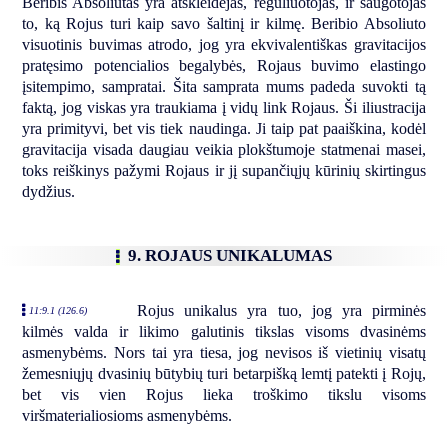
Beribis Absoliutas yra atskleidėjas, reguliuotojas, ir saugotojas
to, ką Rojus turi kaip savo šaltinį ir kilmę. Beribio Absoliuto
visuotinis buvimas atrodo, jog yra ekvivalentiškas gravitacijos
pratęsimo potencialios begalybės, Rojaus buvimo elastingo
įsitempimo, sampratai. Šita samprata mums padeda suvokti tą
faktą, jog viskas yra traukiama į vidų link Rojaus. Ši iliustracija
yra primityvi, bet vis tiek naudinga. Ji taip pat paaiškina, kodėl
gravitacija visada daugiau veikia plokštumoje statmenai masei,
toks reiškinys pažymi Rojaus ir jį supančiųjų kūrinių skirtingus
dydžius.
9. ROJAUS UNIKALUMAS
Rojus unikalus yra tuo, jog yra pirminės
11:9.1 (126.6)
kilmės valda ir likimo galutinis tikslas visoms dvasinėms
asmenybėms. Nors tai yra tiesa, jog nevisos iš vietinių visatų
žemesniųjų dvasinių būtybių turi betarpišką lemtį patekti į Rojų,
bet vis vien Rojus lieka troškimo tikslu visoms
viršmaterialiosioms asmenybėms.