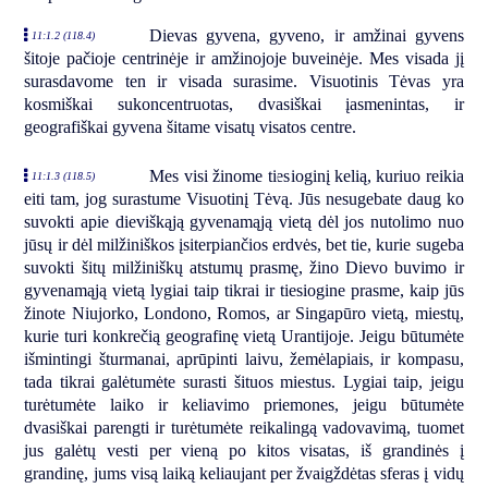
Dievas gyvena, gyveno, ir amžinai gyvens
11:1.2 (118.4)
šitoje pačioje centrinėje ir amžinojoje buveinėje. Mes visada jį
surasdavome ten ir visada surasime. Visuotinis Tėvas yra
kosmiškai sukoncentruotas, dvasiškai įasmenintas, ir
geografiškai gyvena šitame visatų visatos centre.
Mes visi žinome tiesioginį kelią, kuriuo reikia
11:1.3 (118.5)
eiti tam, jog surastume Visuotinį Tėvą. Jūs nesugebate daug ko
suvokti apie dieviškąją gyvenamąją vietą dėl jos nutolimo nuo
jūsų ir dėl milžiniškos įsiterpiančios erdvės, bet tie, kurie sugeba
suvokti šitų milžiniškų atstumų prasmę, žino Dievo buvimo ir
gyvenamąją vietą lygiai taip tikrai ir tiesiogine prasme, kaip jūs
žinote Niujorko, Londono, Romos, ar Singapūro vietą, miestų,
kurie turi konkrečią geografinę vietą Urantijoje. Jeigu būtumėte
išmintingi šturmanai, aprūpinti laivu, žemėlapiais, ir kompasu,
tada tikrai galėtumėte surasti šituos miestus. Lygiai taip, jeigu
turėtumėte laiko ir keliavimo priemones, jeigu būtumėte
dvasiškai parengti ir turėtumėte reikalingą vadovavimą, tuomet
jus galėtų vesti per vieną po kitos visatas, iš grandinės į
grandinę, jums visą laiką keliaujant per žvaigždėtas sferas į vidų