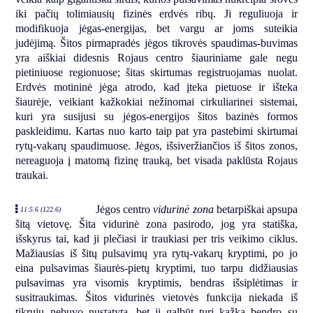
iki pačių tolimiausių fizinės erdvės ribų. Ji reguliuoja ir
modifikuoja jėgas-energijas, bet vargu ar joms suteikia
judėjimą. Šitos pirmapradės jėgos tikrovės spaudimas-buvimas
yra aiškiai didesnis Rojaus centro šiauriniame gale negu
pietiniuose regionuose; šitas skirtumas registruojamas nuolat.
Erdvės motininė jėga atrodo, kad įteka pietuose ir išteka
šiaurėje, veikiant kažkokiai nežinomai cirkuliarinei sistemai,
kuri yra susijusi su jėgos-energijos šitos bazinės formos
paskleidimu. Kartas nuo karto taip pat yra pastebimi skirtumai
rytų-vakarų spaudimuose. Jėgos, išsiveržiančios iš šitos zonos,
nereaguoja į matomą fizinę trauką, bet visada paklūsta Rojaus
traukai.
Jėgos centro
vidurinė zona
betarpiškai apsupa
11:5.6 (122.6)
šitą vietovę. Šita vidurinė zona pasirodo, jog yra statiška,
išskyrus tai, kad ji plečiasi ir traukiasi per tris veikimo ciklus.
Mažiausias iš šitų pulsavimų yra rytų-vakarų kryptimi, po jo
eina pulsavimas šiaurės-pietų kryptimi, tuo tarpu didžiausias
pulsavimas yra visomis kryptimis, bendras išsiplėtimas ir
susitraukimas. Šitos vidurinės vietovės funkcija niekada iš
tikrųjų nebuvo nustatyta, bet ji galbūt turi kažką bendro su