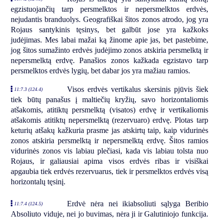
egzistuojančių tarp persmelktos ir nepersmelktos erdvės,
nejudantis branduolys. Geografiškai šitos zonos atrodo, jog yra
Rojaus santykinis tęsinys, bet galbūt jose yra kažkoks
judėjimas. Mes labai mažai ką žinome apie jas, bet pastebime,
jog šitos sumažinto erdvės judėjimo zonos atskiria persmelktą ir
nepersmelktą erdvę. Panašios zonos kažkada egzistavo tarp
persmelktos erdvės lygių, bet dabar jos yra mažiau ramios.
Visos erdvės vertikalus skersinis pjūvis šiek
11:7.3 (124.4)
tiek būtų panašus į maltiečių kryžių, savo horizontaliomis
atšakomis, atitiktų persmelktą (visatos) erdvę ir vertikaliomis
atšakomis atitiktų nepersmelktą (rezervuaro) erdvę. Plotas tarp
keturių atšakų kažkuria prasme jas atskirtų taip, kaip vidurinės
zonos atskiria persmelktą ir nepersmelktą erdvę. Šitos ramios
vidurinės zonos vis labiau plečiasi, kada vis labiau tolsta nuo
Rojaus, ir galiausiai apima visos erdvės ribas ir visiškai
apgaubia tiek erdvės rezervuarus, tiek ir persmelktos erdvės visą
horizontalų tęsinį.
Erdvė nėra nei ikiabsoliuti sąlyga Beribio
11:7.4 (124.5)
Absoliuto viduje, nei jo buvimas, nėra ji ir Galutiniojo funkcija.