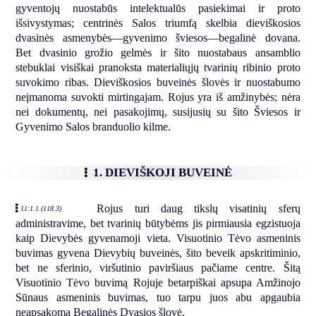
gyventojų nuostabūs intelektualūs pasiekimai ir proto
išsivystymas; centrinės Salos triumfą skelbia dieviškosios
dvasinės asmenybės—gyvenimo šviesos—begalinė dovana.
Bet dvasinio grožio gelmės ir šito nuostabaus ansamblio
stebuklai visiškai pranoksta materialiųjų tvarinių ribinio proto
suvokimo ribas. Dieviškosios buveinės šlovės ir nuostabumo
neįmanoma suvokti mirtingajam. Rojus yra iš amžinybės; nėra
nei dokumentų, nei pasakojimų, susijusių su šito Šviesos ir
Gyvenimo Salos branduolio kilme.
1. DIEVIŠKOJI BUVEINĖ
Rojus turi daug tikslų visatinių sferų
11:1.1 (118.3)
administravime, bet tvarinių būtybėms jis pirmiausia egzistuoja
kaip Dievybės gyvenamoji vieta. Visuotinio Tėvo asmeninis
buvimas gyvena Dievybių buveinės, šito beveik apskritiminio,
bet ne sferinio, viršutinio paviršiaus pačiame centre. Šitą
Visuotinio Tėvo buvimą Rojuje betarpiškai apsupa Amžinojo
Sūnaus asmeninis buvimas, tuo tarpu juos abu apgaubia
neapsakoma Begalinės Dvasios šlovė.