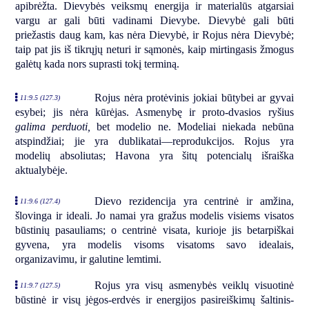
apibrėžta. Dievybės veiksmų energija ir materialūs atgarsiai
vargu ar gali būti vadinami Dievybe. Dievybė gali būti
priežastis daug kam, kas nėra Dievybė, ir Rojus nėra Dievybė;
taip pat jis iš tikrųjų neturi ir sąmonės, kaip mirtingasis žmogus
galėtų kada nors suprasti tokį terminą.
Rojus nėra protėvinis jokiai būtybei ar gyvai
11:9.5 (127.3)
esybei; jis nėra kūrėjas. Asmenybę ir proto-dvasios ryšius
galima perduoti,
bet modelio ne. Modeliai niekada nebūna
atspindžiai; jie yra dublikatai—reprodukcijos. Rojus yra
modelių absoliutas; Havona yra šitų potencialų išraiška
aktualybėje.
Dievo rezidencija yra centrinė ir amžina,
11:9.6 (127.4)
šlovinga ir ideali. Jo namai yra gražus modelis visiems visatos
būstinių pasauliams; o centrinė visata, kurioje jis betarpiškai
gyvena, yra modelis visoms visatoms savo idealais,
organizavimu, ir galutine lemtimi.
Rojus yra visų asmenybės veiklų visuotinė
11:9.7 (127.5)
būstinė ir visų jėgos-erdvės ir energijos pasireiškimų šaltinis-