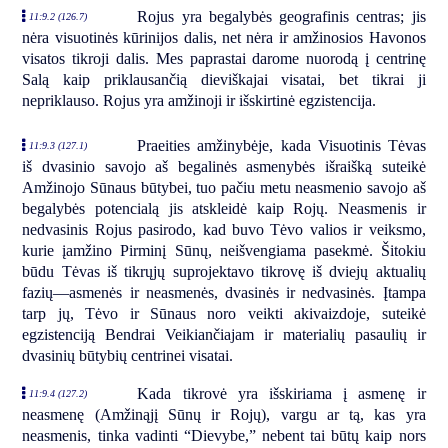
Rojus yra begalybės geografinis centras; jis
11:9.2 (126.7)
nėra visuotinės kūrinijos dalis, net nėra ir amžinosios Havonos
visatos tikroji dalis. Mes paprastai darome nuorodą į centrinę
Salą kaip priklausančią dieviškajai visatai, bet tikrai ji
nepriklauso. Rojus yra amžinoji ir išskirtinė egzistencija.
Praeities amžinybėje, kada Visuotinis Tėvas
11:9.3 (127.1)
iš dvasinio savojo aš begalinės asmenybės išraišką suteikė
Amžinojo Sūnaus būtybei, tuo pačiu metu neasmenio savojo aš
begalybės potencialą jis atskleidė kaip Rojų. Neasmenis ir
nedvasinis Rojus pasirodo, kad buvo Tėvo valios ir veiksmo,
kurie įamžino Pirminį Sūnų, neišvengiama pasekmė. Šitokiu
būdu Tėvas iš tikrųjų suprojektavo tikrovę iš dviejų aktualių
fazių—asmenės ir neasmenės, dvasinės ir nedvasinės. Įtampa
tarp jų, Tėvo ir Sūnaus noro veikti akivaizdoje, suteikė
egzistenciją Bendrai Veikiančiajam ir materialių pasaulių ir
dvasinių būtybių centrinei visatai.
Kada tikrovė yra išskiriama į asmenę ir
11:9.4 (127.2)
neasmenę (Amžinąjį Sūnų ir Rojų), vargu ar tą, kas yra
neasmenis, tinka vadinti “Dievybe,” nebent tai būtų kaip nors