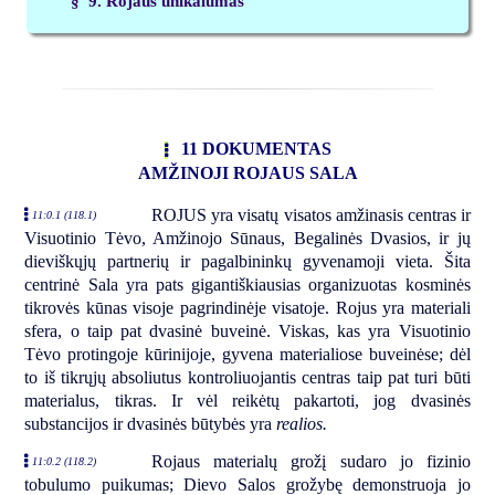
§ 9. Rojaus unikalumas
11 DOKUMENTAS
AMŽINOJI ROJAUS SALA
ROJUS yra visatų visatos amžinasis centras ir
11:0.1 (118.1)
Visuotinio Tėvo, Amžinojo Sūnaus, Begalinės Dvasios, ir jų
dieviškųjų partnerių ir pagalbininkų gyvenamoji vieta. Šita
centrinė Sala yra pats gigantiškiausias organizuotas kosminės
tikrovės kūnas visoje pagrindinėje visatoje. Rojus yra materiali
sfera, o taip pat dvasinė buveinė. Viskas, kas yra Visuotinio
Tėvo protingoje kūrinijoje, gyvena materialiose buveinėse; dėl
to iš tikrųjų absoliutus kontroliuojantis centras taip pat turi būti
materialus, tikras. Ir vėl reikėtų pakartoti, jog dvasinės
substancijos ir dvasinės būtybės yra
realios.
Rojaus materialų grožį sudaro jo fizinio
11:0.2 (118.2)
tobulumo puikumas; Dievo Salos grožybę demonstruoja jo