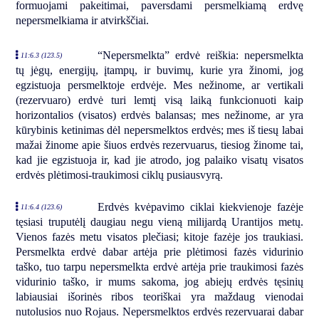
formuojami pakeitimai, paversdami persmelkiamą erdvę
nepersmelkiama ir atvirkščiai.
“Nepersmelkta” erdvė reiškia: nepersmelkta
11:6.3 (123.5)
tų jėgų, energijų, įtampų, ir buvimų, kurie yra žinomi, jog
egzistuoja persmelktoje erdvėje. Mes nežinome, ar vertikali
(rezervuaro) erdvė turi lemtį visą laiką funkcionuoti kaip
horizontalios (visatos) erdvės balansas; mes nežinome, ar yra
kūrybinis ketinimas dėl nepersmelktos erdvės; mes iš tiesų labai
mažai žinome apie šiuos erdvės rezervuarus, tiesiog žinome tai,
kad jie egzistuoja ir, kad jie atrodo, jog palaiko visatų visatos
erdvės plėtimosi-traukimosi ciklų pusiausvyrą.
Erdvės kvėpavimo ciklai kiekvienoje fazėje
11:6.4 (123.6)
tęsiasi truputėlį daugiau negu vieną milijardą Urantijos metų.
Vienos fazės metu visatos plečiasi; kitoje fazėje jos traukiasi.
Persmelkta erdvė dabar artėja prie plėtimosi fazės vidurinio
taško, tuo tarpu nepersmelkta erdvė artėja prie traukimosi fazės
vidurinio taško, ir mums sakoma, jog abiejų erdvės tęsinių
labiausiai išorinės ribos teoriškai yra maždaug vienodai
nutolusios nuo Rojaus. Nepersmelktos erdvės rezervuarai dabar