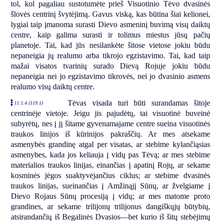
tol, kol pagaliau sustotumėte prieš Visuotinio Tėvo dvasinės
šlovės centrinį švytėjimą. Gavus viską, kas būtina šiai kelionei,
lygiai taip įmanoma surasti Dievo asmeninį buvimą visų daiktų
centre, kaip galima surasti ir tolimus miestus jūsų pačių
planetoje. Tai, kad jūs nesilankėte šitose vietose jokiu būdu
nepaneigia jų realumo arba tikrojo egzistavimo. Tai, kad taip
mažai visatos tvarinių surado Dievą Rojuje jokiu būdu
nepaneigia nei jo egzistavimo tikrovės, nei jo dvasinio asmens
realumo visų daiktų centre.
Tėvas visada turi būti surandamas šitoje
11:1.4 (119.1)
centrinėje vietoje. Jeigu jis pajudėtų, tai visuotinė buveinė
subyrėtų, nes į jį šitame gyvenamajame centre sueina visuotinės
traukos linijos iš kūrinijos pakraščių. Ar mes atsekame
asmenybės grandinę atgal per visatas, ar stebime kylančiąsias
asmenybes, kada jos keliauja į vidų pas Tėvą; ar mes stebime
materialios traukos linijas, einančias į apatinį Rojų, ar sekame
kosminės jėgos suaktyvėjančius ciklus; ar stebime dvasinės
traukos linijas, sueinančias į Amžinąjį Sūnų, ar žvelgiame į
Dievo Rojaus Sūnų procesiją į vidų; ar mes matome proto
grandines, ar sekame trilijonų trilijonus dangiškųjų būtybių,
atsirandančių iš Begalinės Dvasios—bet kurio iš šitų stebėjimų