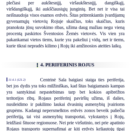
plečiasi per aukštesnįjį, viršaukštesnįjį, dangiškąjį,
viršdangiškąjį, iki aukščiausiųjų junginių. Bet net ir visa tai
neišnaudoja visos esamos erdvės. Šitas pritrenkiantis įvardijamų
gyvenamųjų vietovių Rojuje skaičius, toks skaičius, kuris
pranoksta jūsų suvokimo ribas, užima daug mažiau negu vieną
procentą paskirtos Šventosios Žemės vietovės. Vis vien yra
pakankamai vietos tiems, kurie yra pakeliui į vidų, net ir tiems,
kurie tikrai nepradės kilimo į Rojų iki amžinosios ateities laikų.
4. PERIFERINIS ROJUS
Centrinė Sala baigiasi staiga ties periferija,
11:4.1 (121.2)
bet jos dydis yra toks milžiniškas, kad šitas baigiamasis kampas
yra santykinai nepastebimas tarp bet kokios apibrėžtos
teritorijos ribų. Rojaus periferinį paviršių užima, iš dalies,
nusileidimo ir pakilimo laukai dvasinių asmenybių įvairioms
grupėms. Kadangi nepersmelktos erdvės zonos beveik paliečia
periferiją, tai visi asmenybių transportai, vykstantys į Rojų,
leidžiasi šituose regionuose. Nei prie viršutinio, nei prie apatinio
Rojaus transporto supernafimai ar kiti erdvės keliautojų tipai