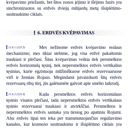
kvėpavimo priežastis, bet šitos zonos įėjimo ir išėjimo fazės yra
sinchronizuotos su erdvės dviejų milijardų metų išsiplėtimo-
susitraukimo ciklais.
6. ERDVĖS KVĖPAVIMAS
Mes nežinome erdvės kvėpavimo realaus
11:6.1 (123.3)
mechanizmo; mes tiktai stebime, jog visa erdvė pakaitomis
traukiasi ir plečiasi. Šitas kvėpavimas veikia tiek persmelktos
erdvės horizontalų tęsinį, tiek nepersmelktos erdvės vertikalius
tęsinius, kurie egzistuoja milžiniškuose erdvės rezervuaruose
virš ir žemiau Rojaus. Mėgindami įsivaizduoti šitų erdvės
rezervuarų ribų tūrį, jūs galėtumėte galvoti apie smėlio laikrodį.
Kada persmelktos erdvės horizontalaus
11:6.2 (123.4)
tęsinio visatos plečiasi, tada nepersmelktos erdvės vertikalaus
tęsinio rezervuarai traukiasi ir atvirkščiai. Persmelktos ir
nepersmelktos erdvės santaka yra tiesiog po apatiniu Rojumi.
Abu erdvės tipai ten teka per transmutuojančius reguliavimo
kanalus, kur kosmoso susitraukimo ir išsiplėtimo ciklais yra