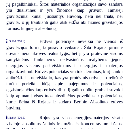
jų pagalbininkai. Šitos materialios organizacijos savo sandara
yra dualistinės ir yra žinomos kaip
gravita.
Tamsieji
gravitaciniai kūnai, juosiantys Havoną, nėra nei triata, nei
gravita, o jų traukianti galia atskleidžia abi fizinės gravitacijos
formas, linijinę ir absoliučią.
Erdvės potencijos neveikia nė vienos iš
11:8.8 (126.4)
gravitacijos formų tarpusavio veiksmai. Šita Rojaus pirminė
dovana nėra tikrovės realus lygis, bet ji yra protėvinė visoms
santykinėms funkcinėms nedvasinėms realybėms—jėgos-
energijos visiems pasireiškimams ir energijos ir materijos
organizavimui. Erdvės potencialas yra toks terminas, kurį sunku
apibrėžti. Jis nereiškia to, kas yra protėvinis erdvei; jo reikšmė
turėtų perteikti idėją apie pajėgumus ir potencialus,
egzistuojančius tarp erdvės ribų. Jį galima būtų grubiai suvokti
kaip apimantį visus tuos absoliučius poveikius ir potencialus,
kurie išeina iš Rojaus ir sudaro Beribio Absoliuto erdvės
buvimą.
Rojus yra visos energijos-materijos visatų
11:8.9 (126.5)
visatoje absoliutus šaltinis ir amžinasis koncentravimo taškas.