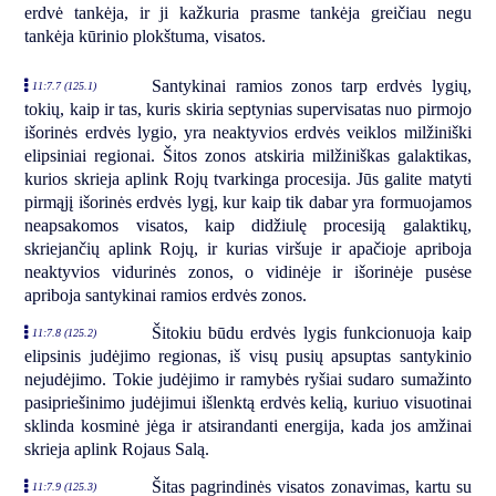
erdvė tankėja, ir ji kažkuria prasme tankėja greičiau negu
tankėja kūrinio plokštuma, visatos.
Santykinai ramios zonos tarp erdvės lygių,
11:7.7 (125.1)
tokių, kaip ir tas, kuris skiria septynias supervisatas nuo pirmojo
išorinės erdvės lygio, yra neaktyvios erdvės veiklos milžiniški
elipsiniai regionai. Šitos zonos atskiria milžiniškas galaktikas,
kurios skrieja aplink Rojų tvarkinga procesija. Jūs galite matyti
pirmąjį išorinės erdvės lygį, kur kaip tik dabar yra formuojamos
neapsakomos visatos, kaip didžiulę procesiją galaktikų,
skriejančių aplink Rojų, ir kurias viršuje ir apačioje apriboja
neaktyvios vidurinės zonos, o vidinėje ir išorinėje pusėse
apriboja santykinai ramios erdvės zonos.
Šitokiu būdu erdvės lygis funkcionuoja kaip
11:7.8 (125.2)
elipsinis judėjimo regionas, iš visų pusių apsuptas santykinio
nejudėjimo. Tokie judėjimo ir ramybės ryšiai sudaro sumažinto
pasipriešinimo judėjimui išlenktą erdvės kelią, kuriuo visuotinai
sklinda kosminė jėga ir atsirandanti energija, kada jos amžinai
skrieja aplink Rojaus Salą.
Šitas pagrindinės visatos zonavimas, kartu su
11:7.9 (125.3)