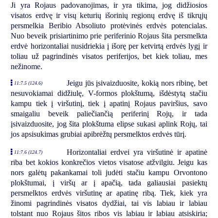
Ji yra Rojaus padovanojimas, ir yra tikima, jog didžiosios
visatos erdvę ir visų keturių išorinių regionų erdvę iš tikrųjų
persmelkia Beribio Absoliuto protėvinės erdvės potencialas.
Nuo beveik prisiartinimo prie periferinio Rojaus šita persmelkta
erdvė horizontaliai nusidriekia į išorę per ketvirtą erdvės lygį ir
toliau už pagrindinės visatos periferijos, bet kiek toliau, mes
nežinome.
Jeigu jūs įsivaizduosite, kokią nors ribinę, bet
11:7.5 (124.6)
nesuvokiamai didžiulę, V-formos plokštumą, išdėstytą stačiu
kampu tiek į viršutinį, tiek į apatinį Rojaus paviršius, savo
smaigaliu beveik paliečiančią periferinį Rojų, ir tada
įsivaizduosite, jog šita plokštuma elipse sukasi aplink Rojų, tai
jos apsisukimas grubiai apibrėžtų persmelktos erdvės tūrį.
Horizontaliai erdvei yra viršutinė ir apatinė
11:7.6 (124.7)
riba bet kokios konkrečios vietos visatose atžvilgiu. Jeigu kas
nors galėtų pakankamai toli judėti stačiu kampu Orvontono
plokštumai, į viršų ar į apačią, tada galiausiai pasiektų
persmelktos erdvės viršutinę ar apatinę ribą. Tiek, kiek yra
žinomi pagrindinės visatos dydžiai, tai vis labiau ir labiau
tolstant nuo Rojaus šitos ribos vis labiau ir labiau atsiskiria;