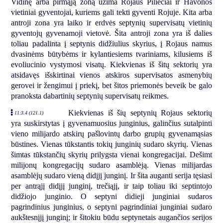
Vidinę arba pirmąją zoną užima Rojaus Piliečiai ir Havonos
vietiniai gyventojai, kuriems gali tekti gyventi Rojuje. Kita arba
antroji zona yra laiko ir erdvės septynių supervisatų vietinių
gyventojų gyvenamoji vietovė. Šita antroji zona yra iš dalies
toliau padalinta į septynis didžiulius skyrius, į Rojaus namus
dvasinėms būtybėms ir kylantiesiems tvariniams, kilusiems iš
evoliucinio vystymosi visatų. Kiekvienas iš šitų sektorių yra
atsidavęs išskirtinai vienos atskiros supervisatos asmenybių
gerovei ir žengimui į priekį, bet šitos priemonės beveik be galo
pranoksta dabartinių septynių supervisatų reikmes.
Kiekvienas iš šių septynių Rojaus sektorių
11:3.4 (121.1)
yra suskirstytas į gyvenamuosius junginius, galinčius sutalpinti
vieno milijardo atskirų pašlovintų darbo grupių gyvenamąsias
būstines. Vienas tūkstantis tokių junginių sudaro skyrių. Vienas
šimtas tūkstančių skyrių prilygsta vienai kongregacijai. Dešimt
milijonų kongregacijų sudaro asamblėją. Vienas milijardas
asamblėjų sudaro vieną didįjį junginį. Ir šita auganti serija tęsiasi
per antrąjį didįjį junginį, trečiąjį, ir taip toliau iki septintojo
didžiojo junginio. O septyni didieji junginiai sudaros
pagrindinius junginius, o septyni pagrindiniai junginiai sudaro
aukštesnįjį junginį; ir šitokiu būdu septynetais augančios serijos