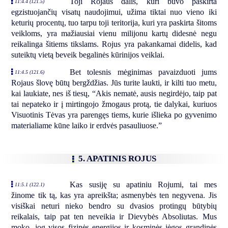
Toji Rojaus dalis, kuri buvo paskirta
11:4.4 (121.5)
egzistuojančių visatų naudojimui, užima tiktai nuo vieno iki
keturių procentų, tuo tarpu toji teritorija, kuri yra paskirta šitoms
veikloms, yra mažiausiai vienu milijonu kartų didesnė negu
reikalinga šitiems tikslams. Rojus yra pakankamai didelis, kad
suteiktų vietą beveik begalinės kūrinijos veiklai.
Bet tolesnis mėginimas pavaizduoti jums
11:4.5 (121.6)
Rojaus šlovę būtų bergždžias. Jūs turite laukti, ir kilti tuo metu,
kai laukiate, nes iš tiesų, “Akis nematė, ausis negirdėjo, taip pat
tai nepateko ir į mirtingojo žmogaus protą, tie dalykai, kuriuos
Visuotinis Tėvas yra parengęs tiems, kurie išlieka po gyvenimo
materialiame kūne laiko ir erdvės pasauliuose.”
5. APATINIS ROJUS
Kas susiję su apatiniu Rojumi, tai mes
11:5.1 (122.1)
žinome tik tą, kas yra apreikšta; asmenybės ten negyvena. Jis
visiškai neturi nieko bendro su dvasios protingų būtybių
reikalais, taip pat ten neveikia ir Dievybės Absoliutas. Mus
moko, jog visos fizinės energijos ir kosminės jėgos grandinės