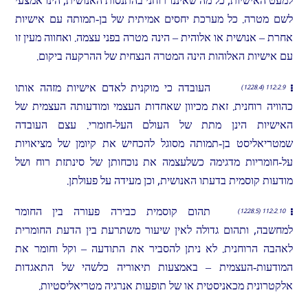
למעט האישיות, כל מה שאיננו רוחני בהתנסות האנושית, הינו אמצעי
לשם מטרה. כל מערכת יחסים אמיתית של בן-תמותה עם אישיות
אחרת – אנושית או אלוהית – הינה מטרה בפני עצמה. ואחווה מעין זו
עם אישיות האלוהות הינה המטרה הנצחית של ההרקעה ביקום.
העובדה כי מוקנית לאדם אישיות מזהה אותו
112:2.9 (1228.4)
כהוויה רוחנית. זאת מכיוון שאחדות העצמי ומודעותה העצמית של
האישיות הינן מתת של העולם העל-חומרי. עצם העובדה
שמטריאליסט בן-תמותה מסוגל להכחיש את קיומן של מציאויות
על-חומריות מדגימה כשלעצמה את נוכחותן של סינתזת רוח ושל
מודעות קוסמית בדעתו האנושית, וכן מעידה על פעולתן.
תהום קוסמית כבירה פעורה בין החומר
112:2.10 (1228.5)
למחשבה, ותהום גדולה לאין שיעור משתרעת בין הדעת החומרית
לאהבה הרוחנית. לא ניתן להסביר את התודעה – וקל וחומר את
המודעות-העצמית – באמצעות תיאוריה כלשהי של התאגדות
אלקטרונית מכאניסטית או של תופעות אנרגיה מטריאליסטיות.