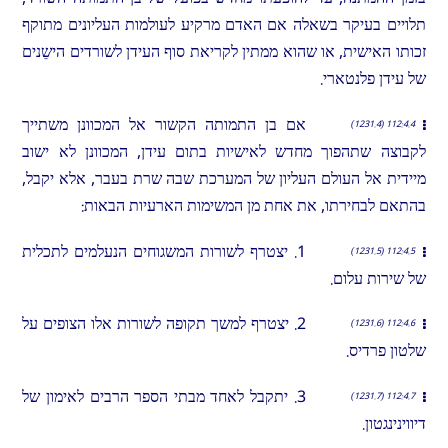
תלויים בעיקר בשאלה אם האדם מרקיע לעולמות העליונים מתוקף
זכותו האישית, או שהוא ממתין לקריאת סוף העידן לשורדים הישֵנים
של עידן פלנטארי.
אם בן התמותה הקשור אל המכוונן משתייך
112:4.4 (1231.4)
לקבוצה שתהפוך מחדש לאישיות בתום עידן, המכוונן לא ישוב
מיידית אל העולם העליון של המערכת שבה שרת בעבר, אלא יקבל,
בהתאם לבחירתו, את אחת מן המשימות הארעיות הבאות:
1. יצטרף לשורות המשגוחים הנעלמים לתכלית
112:4.5 (1231.5)
של שירות עלום.
2. יצטרף למשך תקופה לשורות אלו הצופים על
112:4.6 (1231.6)
שלטון פרדיס.
3. יתקבל לאחד מבתי הספר הרבים לאימון של
112:4.7 (1231.7)
דיווינינגטון.