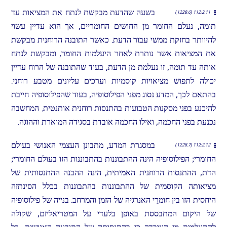
בשעה שהדעת מבקשת לנתח את המציאות עד
112:2.11 (1228.6)
תומה, נעלם החומר מן החושים החומריים, אך הוא עדיין עשוי
להיוותר בחזקת ממשי עבור הדעת. כאשר התובנה הרוחנית מבקשת
את המציאות אשר נותרת לאחר היעלמות החומר, ומבקשת לנתח
אותה עד תומה, זו נעלמת מן הדעת, בעוד שהתובנה של הרוח עדיין
יכולה לתפוש מציאויות קוסמיות וערכים עליונים מטבע רוחני.
בהתאם לכך, המדע נסוג מפני הפילוסופיה, בעוד שהפילוסופיה חייבת
להיכנע בפני מסקנות הטבועות בהתנסות רוחנית אותנטית. המחשבה
נכנעת בפני החכמה, ואילו החכמה אובדת בסגידה המוארת וההוגה.
במסגרת המדע, מתבונן העצמי האנושי בעולם
112:2.12 (1228.7)
החומרי; הפילוסופיה הינה ההתבוננות בהתבוננות הזו בעולם החומרי;
הדת, ההתנסות הרוחנית האמיתית, הינה ההבנה ההתנסותית של
מציאותה הקוסמית של ההתבוננות בהתבוננות בכלל הסינתזה
היחסית הזו בין חומרֵי האנרגיה של הזמן והמרחב. בנייה של פילוסופיה
של היקום המתבססת באופן בלעדי על המטריאליזם, שקולה