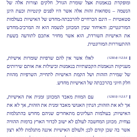
ומופקדת בנאמנות אצל שומרת הגורל. חלקים וצורות אלה של
הנשמה – נוסחאות זהוּת אלה אשר היו לפנים קינטיות וכעת הינן
סטאטיות – הינם הכרחיים להרכבתה-מחדש של האישיות בעולמות
המורונטיים; והאיחוד שבין המכוונן לנשמה הוא זה המרכיב-מחדש
את האישיות השורדת, הוא אשר מחזיר אתכם לתודעה בשעת
ההתעוררות המורונטית.
לאלו אשר אין להם שרפיות שומרות אישיוֹת,
112:3.6 (1230.4)
מעניקות הנאמנוֹת הקבוצתיות בנאמנוּת וביעילות את אותם שירותים
של שמירת הזהות ושל הקמת האישיוּת לתחייה. השרפיות מהוות
חלק חיוני בהרכבתה של האישיות מחדש.
עם המוות מאבד המכוונן זמנית את האישיות,
112:3.7 (1230.5)
אך לא את הזהות; הנתין האנושי מאבד זמנית את הזהות, אך לא את
האישיות; בעולמות העליונים מתאחדים שניהם מחדש בהתגלמות
נצחית. מכוונן המחשבה לעולם לא ישוב לכדור הארץ בדמות ההוויה
אשר בה שכן קודם לכן; ולעולם האישיות איננה מתגלמת ללא רצון