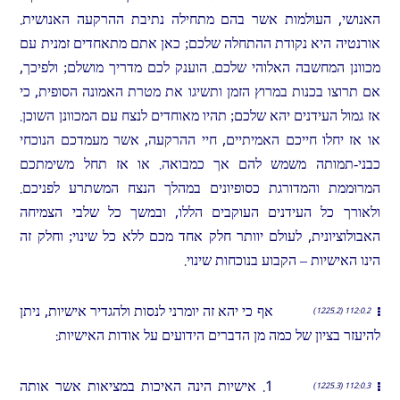
האנושי, העולמות אשר בהם מתחילה נתיבת ההרקעה האנושית.
אורנטיה היא נקודת ההתחלה שלכם; כאן אתם מתאחדים זמנית עם
מכוונן המחשבה האלוהי שלכם. הוענק לכם מדריך מושלם; ולפיכך,
אם תרוצו בכנות במרוץ הזמן ותשיגו את מטרת האמונה הסופית, כי
אז גמול העידנים יהא שלכם; תהיו מאוחדים לנצח עם המכוונן השוכן.
או אז יחלו חייכם האמיתיים, חיי ההרקעה, אשר מעמדכם הנוכחי
כבני-תמותה משמש להם אך כמבואה. או אז תחל משימתכם
המרוּממת והמדורגת כסופיונים במהלך הנצח המשתרע לפניכם.
ולאורך כל העידנים העוקבים הללו, ובמשך כל שלבי הצמיחה
האבולוציונית, לעולם יוותר חלק אחד מכם ללא כל שינוי; וחלק זה
הינו האישיות – הקבוע בנוכחות שינוי.
אף כי יהא זה יומרני לנסות ולהגדיר אישיות, ניתן
112:0.2 (1225.2)
להיעזר בציון של כמה מן הדברים הידועים על אודות האישיות:
1. אישיות הינה האיכות במציאות אשר אותה
112:0.3 (1225.3)