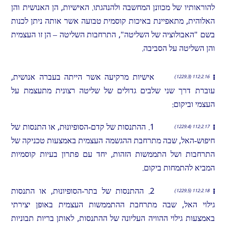
להוראותיו של מכוונן המחשבה ולהנהגתו. האישיות, הן האנושית והן
האלוהית, מתאפיינת באיכות קוסמית טבועה אשר אותה ניתן לכנות
בשם "האבולוציה של השליטה", התרחבות השליטה – הן זו העצמית
והן השליטה על הסביבה.
אישיות מרקיעה אשר הייתה בעברה אנושית,
112:2.16 (1229.3)
עוברת דרך שני שלבים גדולים של שליטה רצונית מתעצמת על
העצמי וביקום:
1. ההתנסות של קדם-הסופיונוּת, או התנסות של
112:2.17 (1229.4)
חיפוש-האל, שבה מתרחבת ההגשמה העצמית באמצעות טכניקה של
התרחבות ושל התממשות הזהות, יחד עם פתרון בעיות קוסמיות
המביא להתמחות ביקום.
2. ההתנסות של בתר-הסופיונוּת, או התנסות
112:2.18 (1229.5)
גילוי האל, שבה מתרחבת ההתממשות העצמית באופן יצירתי
באמצעות גילוי ההוויה העליונה של ההתנסות, לאותן בריות תבוניות