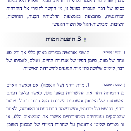
שבהן שוֹרה על הנשמה מציאות רוחנית, מעמד שאליו היא מגיעה
בסופו של דבר. העברה בפועל זו, מן הקשר לחומרי אל ההזדהות
המורונטית, מתבצעת באמצעות החלטותיו הכֵּנות, הנחושות,
היציבות, ומבקשות-האל של היצור האנושי.
3. תופעת המוות
תושבי אורנטיה מכירים באופן כללי אך ורק סוג
112:3.1 (1229.8)
אחד של מוות, סיומן הפיזי של אנרגיות החיים; ואולם, לאמיתו של
דבר, קיימים שלושה סוגי מוות הנוגעים להישרדות האישיות:
1. מוות רוחני (של הנשמה). אם וכאשר האדם
112:3.2 (1229.9)
בן התמותה דחה את ההישרדות באופן סופי, כאשר על-פי דעתם
המשותפת של המכוונן והשרפית השורדת הוא הוכרז כחדל פירעון
רוחני, כפושט רגל מורונטי, ומשנרשמה חוות דעת זו באוורסה, ולאחר
שהפוסקים ועמיתיהם המחזירוּתיים אישרו את הממצאים הללו, או
אז מצווים שליטי אורוונטון על שחרורו המיידי של המכוונן השוכן.