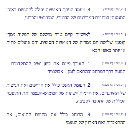
3. מעמד הערך. האישיות יכולה להתגשם באופן
112:1.4 (1226.8)
התנסותי במחוזות המדורגים של החומרי, המורונטי והרוחני.
לאישיות קיים טווח מושלם של תפקוד ממדִי
112:1.5 (1226.9)
קוסמי. שלושה הם ממדיה של האישיות הסופית, והם פועלים פחות
או יותר באופן הבא:
1. האורך מייצג את כיוון וטיב ההתקדמות –
112:1.6 (1226.10)
תנועה דרך המרחב ובהתאם לזמן – אבולוציה.
2. העומק האנכי כולל את הדחפים ואת הגישות
112:1.7 (1226.11)
של האורגניזם, את הרמות השונות של המימוש-העצמי ואת התופעה
הכללית של התגובה לסביבה.
3. הרוחב כולל את מחוזות התיאום, את
112:1.8 (1226.12)
ההתאגדות ואת הארגון של העצמי.