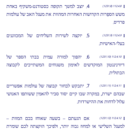
4. יוצב למשך תקופה כסטודנט-משקיף באחת
112:4.8 (1231.8)
משש הספֵרות הקדושות האחרות המהוות את מעגל האב של עולמות
פרדיס.
5. יוקצה לשירות השליחים של המכווננים
112:4.9 (1231.9)
בעלי-האישיוּת.
6. יהפוך למורה עמית בבתי הספר של
112:4.10 (1231.10)
דיווינינגטון המוקדשים לאימון משגוחים המשתייכים לקבוצה
הבתולית.
7. יתבקש לבחור קבוצה של עולמות אפשריים
112:4.11 (1231.11)
שבהם ישרת, במקרה שבו קיים יסוד סביר להאמין ששותפו האנושי
עלול לדחות את ההישרדות.
אם הגעתם – בשעה שאוחז בכם המוות –
112:4.12 (1231.12)
למעגל השלישי או למחוז גבוה יותר, ולפיכך הוקצתה לכם שומרת