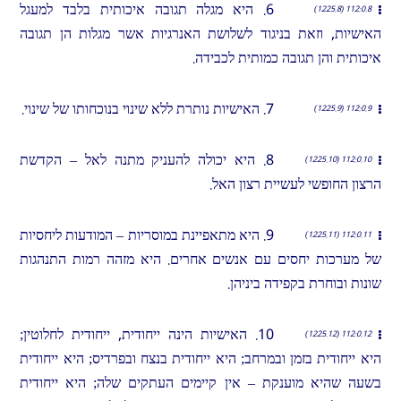
6. היא מגלה תגובה איכותית בלבד למעגל
112:0.8 (1225.8)
האישיות, וזאת בניגוד לשלושת האנרגיות אשר מגלות הן תגובה
איכותית והן תגובה כמותית לכבידה.
7. האישיות נותרת ללא שינוי בנוכחותו של שינוי.
112:0.9 (1225.9)
8. היא יכולה להעניק מתנה לאל – הקדשת
112:0.10 (1225.10)
הרצון החופשי לעשיית רצון האל.
9. היא מתאפיינת במוסריות – המודעות ליחסיות
112:0.11 (1225.11)
של מערכות יחסים עם אנשים אחרים. היא מזהה רמות התנהגות
שונות ובוחרת בקפידה ביניהן.
10. האישיות הינה ייחודית, ייחודית לחלוטין;
112:0.12 (1225.12)
היא ייחודית בזמן ובמרחב; היא ייחודית בנצח ובפרדיס; היא ייחודית
בשעה שהיא מוענקת – אין קיימים העתקים שלה; היא ייחודית