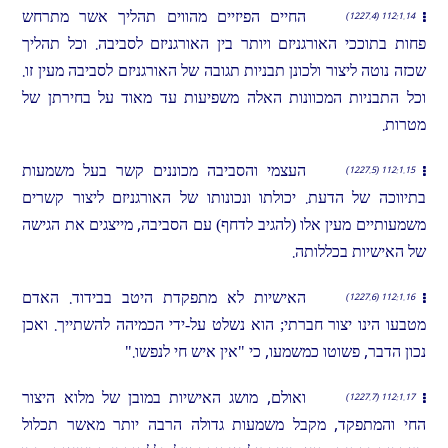
החיים הפיזיים מהווים תהליך אשר מתרחש
112:1.14 (1227.4)
פחות בתוככי האורגניזם ויותר בין האורגניזם לסביבה. וכל תהליך
שכזה נוטה ליצור ולכונן תבניות תגובה של האורגניזם לסביבה מעין זו.
וכל התבניות המכוונות האלה משפיעות עד מאוד על בחירתן של
מטרות.
העצמי והסביבה מכוננים קשר בעל משמעות
112:1.15 (1227.5)
בתיווכה של הדעת. יכולתו ונכונותו של האורגניזם ליצור קשרים
משמעותיים מעין אלו (להגיב לדחף) עם הסביבה, מייצגים את הגישה
של האישיות בכללותה.
האישיות לא מתפקדת היטב בבידוד. האדם
112:1.16 (1227.6)
מטבעו הינו יצור חברתי; הוא נשלט על-ידי הכמיהה להשתייך. ואכן
נכון הדבר, פשוטו כמשמעו, כי "אין איש חי לנפשו."
ואולם, מושג האישיות במובן של מלוא היצור
112:1.17 (1227.7)
החי והמתפקד, מקבל משמעות גדולה הרבה יותר מאשר תכלול