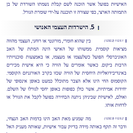
האישיוּת בפועל אשר הוכנה לשם קבלת נשמתו השורדת של בן
התמותה הארצי, כפי שצורה זו תוכננה על-ידי שומרת הגורל.
5. הישרדות העצמי האנושי
בין שהוא חומרי, מורונטי או רוחני, העצמי מהווה
112:5.1 (1232.2)
מציאות קוסמית. ממשותו של האישי הינה המתת של האב
האוניברסלי הפועל כשלעצמו או מעצמו, או באמצעות סוכנויותיו
הרבות ביקום. כאשר אומרים על הוויה כי היא אישית מכירים
באינדיבידואליות היחסית של הוויה שכזו בקרב האורגניזם הקוסמי.
הקוסמוס החי הינו אלא הצבר מתוכלל כמעט באופן אינסופי של
יחידות אמיתיות, אשר כולן כפופות באופן יחסי לגורלו של השלם.
ואולם, לאישיוֹת שביניהן ניתנה הבחירה בפועל לקבל את הגורל או
לדחות אותו.
מה שמגיע מאת האב הינו בדמות האב הנצחי,
112:5.2 (1232.3)
ודבר זה תקף באותה מידה בדיוק עבור אישיות, שאותה מעניק האל