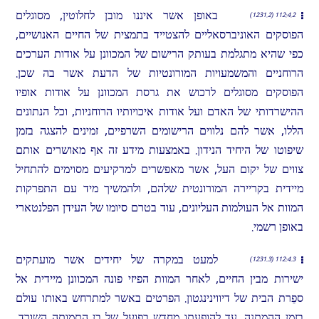
באופן אשר איננו מובן לחלוטין, מסוגלים
112:4.2 (1231.2)
הפוסקים האוניברסאליים להצטייד בתמצית של החיים האנושיים,
כפי שהיא מתגלמת בעותק הרישום של המכוונן על אודות הערכים
הרוחניים והמשמעויות המורונטיות של הדעת אשר בה שכן.
הפוסקים מסוגלים לרכוש את גרסת המכוונן על אודות אופיו
ההישרדותי של האדם ועל אודות איכויותיו הרוחניות, וכל הנתונים
הללו, אשר להם נלווים הרישומים השרפיים, זמינים להצגה בזמן
שיפוטו של היחיד הנידון. באמצעות מידע זה אף מאושרים אותם
צווים של יקום העל, אשר מאפשרים למרקיעים מסוימים להתחיל
מיידית בקריירה המורונטית שלהם, ולהמשיך מיד עם התפרקות
המוות אל העולמות העליונים, עוד בטרם סיומו של העידן הפלנטארי
באופן רשמי.
למעט במקרה של יחידים אשר מועתקים
112:4.3 (1231.3)
ישירות מבין החיים, לאחר המוות הפיזי פונה המכוונן מיידית אל
ספֵרת הבית של דיווינינגטון. הפרטים באשר למתרחש באותו עולם
בזמן ההמתנה, עד להופעתו מחדש בפועל של בן התמותה השורד,