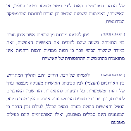
של הרמה המורונטית באות לידי ביטוי מופלא בממד העליון, או
האישיותי, באמצעות השפעת המוטה וכן הודות לתרומת המתמטיקה
המורונטית.
ניתן להימנע מרבות מן הבעיות אשר אותן חווים
112:1.12 (1227.2)
בני התמותה בשעה שהם לומדים את האישיות האנושית, זאת
במידה שהיצור הסופי זוכר כי רמות ממדיות ורמות רוחניות אינן
מתואמות בהתממשות ההתנסותית של האישיות.
לאמיתו של דבר, החיים הינם תהליך המתרחש
112:1.13 (1227.3)
בין האורגניזם (העצמי) לבין סביבתו. האישיות מעניקה מעצמה ערך
של זהות ומשמעויות על רציפוּת להתאגדות הזו שבין האורגניזם
לסביבתו. וכך יוכר כי תופעת הגירוי-תגובה איננה תהליך מכני גרידא,
הואיל והאישיות פועלת כגורם במצב הכולל. לעולם נכון הדבר כי
המנגנונים הינם סבילים מטבעם; ואילו האורגניזמים הינם פעילים
מטבעם.