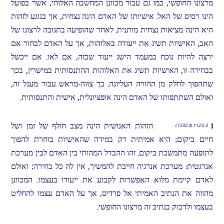
מרצונו החופשי, כמו גם עבור מכוונן המחשבה האלוהי, אשר בפועל
הינו רסיס של האל. אישיותו של האדם הינה נצחית, אך בנוגע לזהות
היא הינה מציאות נצחית מותנית. לאחר שהופיעה בתגובה לרצונו של
האב, האישיות תשיג את ייעודה באלוהות, אך על האדם לבחור אם
ירצה להיות נוכח במעמד הישג ייעוד שכזה, אם לאו. אם ייכשל
בבחירה זו, האישיות תשיג את האלוהות ההתנסותית במישרין, בכך
שתהפוך לחלק מן ההוויה העליונה. כך צוּוה-מראש עבור מעגל זה,
ואולם השתתפותו של האדם הינה אופציונלית, אישית והתנסותית.
הזהות האנושית הינה מצב חולף של זמן ושל
112:5.3 (1232.4)
חיים ביקום; היא אמיתית רק במידה שהאישיות בוחרת להפוך
לתופעה מתמשכת ביקום. זהו ההבדל המהותי בין האדם לבין מערכת
אנרגטית: מערכת אנרגיה חייבת להמשיך, אין לה כל בחירה; ואולם
לאדם קיימת מלוא האפשרות לקבוע את ייעודו בעצמו. המכוונן
מהווה את הנתיב האמיתי אל פרדיס, אך על האדם עצמו להחליט
בעצמו ולדבוק בנתיב זה מרצונו החופשי.