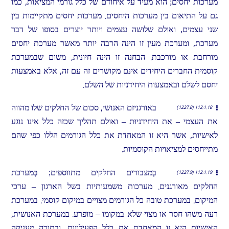
מערכות יחסים; הוא מעיד על איחודם של כלל גורמי המציאות, כמו
גם על התיאום בין מערכות היחסים. מערכות יחסים מתקיימות בין
שני עצמים, ואולם שלושה עצמים ויותר יוצרים בסופו של דבר
מערכת, ומערכת מעין זו הינה הרבה יותר מאשר מערכת יחסים
מורחבת או מורכבת. הבחנה זו הינה חיונית, משום שבמערכת
קוסמית החברים היחידים אינם מקושרים זה עם זה, אלא באמצעות
יחסם לשלם ובאמצעות היחידניוּת של השלם.
באורגניזם האנושי, סכום של החלקים שלו מהווה
112:1.18 (1227.8)
את העצמי – את היחידניוּת – ואולם תהליך שכזה כלל אינו נוגע
לאישיות, אשר היא זו המאחדת את כלל הגורמים הללו כפי שהם
מתייחסים למציאויות הקוסמיות.
בְּמצבורים החלקים מתווספים; בְּמערכת
112:1.19 (1227.9)
החלקים מאורגנים. מערכות משמעותיות בשל הארגון – ערכי
המיקום. במערכת טובה כל הגורמים מצויים במיקום קוסמי. במערכת
רעה משהו חסר או מצוי שלא במקומו – מופרע. במערכת האנושית,
האישיות היא זו המאחדת את כלל הפעילויות, ובתורה מעניקה