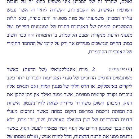
ואולם, שחרור זה של המכוונן אינו משפיע כהוא זה על חובות
השרפית האישית, או הקבוצתית, הקשורה ליחיד זה אשר ננטש
על-יד המכוונן. משמעותו של מוות מסוג זה הינה סופית, בלא תלות
בהמשכיות הזמנית של האנרגיות החיות של המנגנונים הפיזיים ושל
מנגנוני הדעת. מנקודת המבט הקוסמית, בן התמותה הזה כבר חשוב
כמת; החיים הנמשכים מעידים אך ורק על קיומו של ההתמד החומרי
של האנרגיות הקוסמיות.
2. מוות אינטלקטואלי (של הדעת). כאשר
112:3.3 (1230.1)
משתבשים הזרמים החיוניים של סעדי המסייעות הגבוהים יותר עקב
ליקויים באינטלקט, או הרס חלקי של מנגנון המוח, ואם תנאים אלה
עוברים נקודה קריטית מסוימת, אשר ממנה ואילך אין ניתן לתקן את
הנזק, המכוונן השוכן משוחרר מיידית לצאת לדיווינינגטון. אישיות
בת-תמותה נרשמת במרשם היקום כמתה כאשר נהרסים מעגלי
הדעת ההכרחיים של רצון הפעולה האנושית. ושוב, זהו מוות, בלא
תלות בכך שמנגנון החיים של הגוף הפיזי ממשיך לפעול. הגוף, כאשר
גורעים ממנו את הדעת הרצונית, חדל להיות אנושי, ואולם נשמתו של