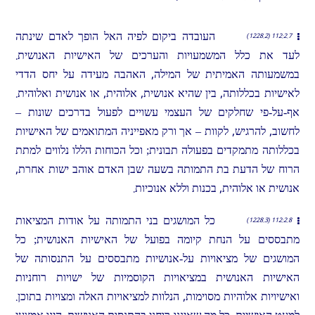
העובדה ביקום לפיה האל הופך לאדם שינתה
112:2.7 (1228.2)
לעד את כלל המשמעויות והערכים של האישיות האנושית.
במשמעותה האמיתית של המילה, האהבה מעידה על יחס הדדי
לאישיות בכללותה, בין שהיא אנושית, אלוהית, או אנושית ואלוהית.
אף-על-פי שחלקים של העצמי עשויים לפעול בדרכים שונות –
לחשוב, להרגיש, לקוות – אך ורק מאפייניה המתואמים של האישיות
בכללותה מתמקדים בפעולה תבונית; וכל הכוחות הללו נלווים למתת
הרוח של הדעת בת התמותה בשעה שבן האדם אוהב ישות אחרת,
אנושית או אלוהית, בכנות וללא אנוכיות.
כל המושגים בני התמותה על אודות המציאות
112:2.8 (1228.3)
מתבססים על הנחת קיומה בפועל של האישיות האנושית; כל
המושגים של מציאויות על-אנושיות מתבססים על התנסותה של
האישיות האנושית במציאויות הקוסמיות של ישויות רוחניות
ואישיויות אלוהיות מסוימות, הנלוות למציאויות האלה ומצויות בתוכן.