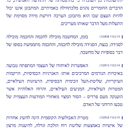
להתעלמות מן העובדה כי בהתנסותה של התודעה האנושית, כל
הדברים החומריים נהגים מלכתחילה כאמיתיים. המתבונן איננו יכול
להיות העצם שבו הוא מתבונן; הערכה דורשת מידה מסוימת של
התעלות מעל הדבר שאותו מעריכים.
בזמן, המחשבה מובילה לחכמה והחכמה מובילה
112:2.13 (1228.8)
לסגידה; בנצח, הסגידה מובילה לחכמה, והחכמה מתממשת בסופו של
דבר בסופיות של מחשבה.
האפשרות לאיחודו של העצמי המתפתח טבועה
112:2.14 (1229.1)
באיכויות הגורמים המרכיבים אותו: האנרגיות הבסיסיות, הרקמות
העיקריות, שליטת-העל הכימית הבסיסית, הרעיונות העילאיים,
המטרות העילאיות, המניעים העילאיים, והרוח האלוהית אשר
הוענקה מעם פרדיס – הסוד המצוי מאחורי המודעות העצמית של
טבעו הרוחני של האדם.
מטרת האבולוציה הקוסמית הינה להשיג אחדות
112:2.15 (1229.2)
של אישיות באמצעות שליטת רוח הולכת וגדלה, להיענות מרצון