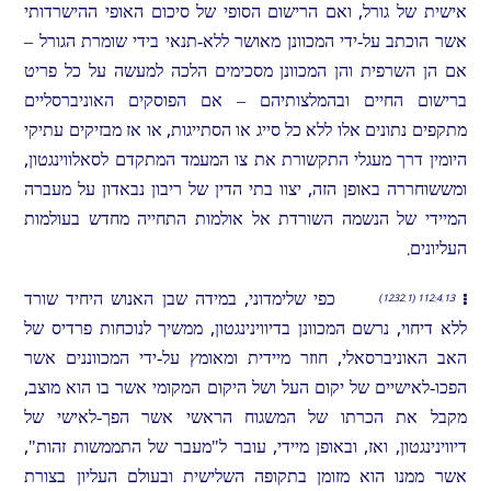
אישית של גורל, ואם הרישום הסופי של סיכום האופי ההישרדותי
אשר הוכתב על-ידי המכוונן מאושר ללא-תנאי בידי שומרת הגורל –
אם הן השרפית והן המכוונן מסכימים הלכה למעשה על כל פריט
ברישום החיים ובהמלצותיהם – אם הפוסקים האוניברסליים
מתקפים נתונים אלו ללא כל סייג או הסתייגות, או אז מבזיקים עתיקי
היומין דרך מעגלי התקשורת את צו המעמד המתקדם לסאלווינגטון,
ומששוחררה באופן הזה, יצוו בתי הדין של ריבון נבאדון על מעברה
המיידי של הנשמה השורדת אל אולמות התחייה מחדש בעולמות
העליונים.
כפי שלימדוני, במידה שבן האנוש היחיד שורד
112:4.13 (1232.1)
ללא דיחוי, נרשם המכוונן בדיווינינגטון, ממשיך לנוכחות פרדיס של
האב האוניברסאלי, חוזר מיידית ומאומץ על-ידי המכווננים אשר
הפכו-לאישיים של יקום העל ושל היקום המקומי אשר בו הוא מוצב,
מקבל את הכרתו של המשגוח הראשי אשר הפך-לאישי של
דיווינינגטון, ואז, ובאופן מיידי, עובר ל"מעבר של התממשות זהות",
אשר ממנו הוא מזומן בתקופה השלישית ובעולם העליון בצורת