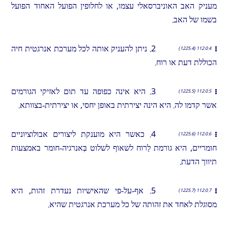
מעניק האב האוניברסאלי עצמו, או לחלופין הפועל האחוד הפועל
בשמו של האב.
2. ניתן להעניק אותה לכל מערכת אנרגטית חיה
112:0.4 (1225.4)
הכוללת דעת או רוח.
3. היא אינה כפופה עד תום לאזיקי הגורמים
112:0.5 (1225.5)
אשר קדמו לה. היא הינה יצירתית באופן יחסי, או יצירתית-בצוותא.
4. כאשר היא מוענקת ליצורים אבולוציוניים
112:0.6 (1225.6)
חומריים, היא גורמת לַרוח לשאוף לשלוט בְּאנרגיה-חומר באמצעות
תיווך הדעת.
5. אף-על-פי שהאישיות נעדרת זהות, היא
112:0.7 (1225.7)
מסוגלת לאחד את זהותה של כל מערכת אנרגטית שהיא.