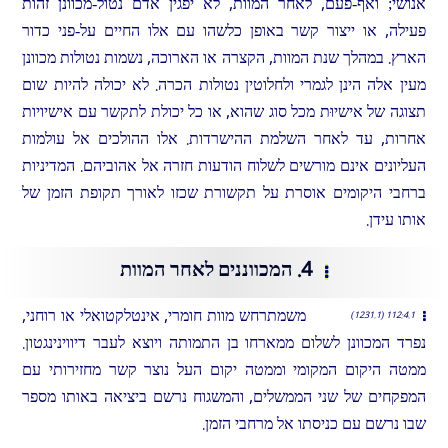
אנושי; ואף-פעם, לאחר המוות, לא יפגין אדם נטול-מכוונן זהות
פעילה, או ייצור קשר באופן כלשהו עם אלו החיים על-פני כדור
הארץ. במהלך שנת המוות, הקצרה או הארוכה, נשמות נטולות מכוונן
מעין אלה הינן לגמרי ולחלוטין נטולות הכרה. לא יכולה להיות שום
תצוגה של אישיוּת מכל סוג שהוא, או כל יכולת לתקשר עם אישיויות
אחרות, עד לאחר השלמת ההישרדות. אלו ההולכים אל עולמות
העליונים אינם מורשים לשלוח הודעות חזרה אל אהוביהם. המדיניות
ברחבי היקומים אוסרת על תקשורת שכזו לאורך תקופת הזמן של
אותו עידן.
4. המכווננים לאחר המוות
משמתרחש מוות חומרי, אינטלקטואלי או רוחני,
112:4.1 (1231.1)
נפרד המכוונן לשלום ממארחו בן התמותה ויוצא לעבר דיווינינגטון.
ממטה היקום המקומי וממטה יקום העל נוצר קשר מחזירותי עם
המפקחים של שני הממשלים, והמשגוח נרשם ביציאה באותו מספר
שבו נרשם עם כניסתו אל מרחבי הזמן.