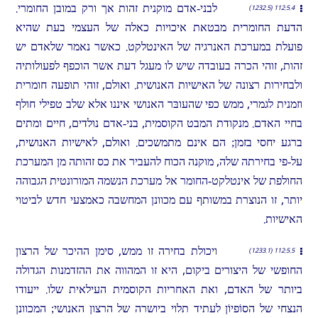
לבני-אדם מוקנית זהות אך ורק במובן החומרי.
112:5.4 (1232.5)
הדעת החומרית מבטאת איכויות כאלה של העצמי בעת שהיא
פועלת במערכת האנרגיה של האינטלקט. כאשר נאמר שלאדם יש
זהות, זוהי הכרה בעובדה שיש לו מעגל דעת אשר הוכפף לפעולותיה
ולבחירות רצונה של האישיות האנושית. ואולם, זוהי תופעה חומרית
וזמנית לגמרי, ממש כפי שהעובּר האנושי איננו אלא שלב טפילי חולף
בחיי האדם. מנקודת המבט הקוסמית, בני-אדם נולדים, חיים ומתים
ברגע יחסי בזמן; הם אינם מתמשכים. ואולם, לאישיות האנושית,
על-פי בחירתה שלה, מוקנה הכוח להעביר את כס זהותה מן המערכת
החולפת של אינטלקט-החומר אל מערכת הנשמה המורונטית הגבוהה
יותר, זו הנוצרת במשותף עם מכוונן המחשבה כאמצעי חדש לביטוי
האישיות.
ויכולת בחירה זו ממש, סימן ההיכר של הרצון
112:5.5 (1233.1)
החופשי של היצורים ביקום, היא זו המהווה את ההזדמנות הגדולה
ביותר של האדם, ואת האחריות הקוסמית העילאית שלו. ייעודו
הנצחי של הסוֹפיוֹן לעתיד תלוי ביושרה של הרצון האנושי; המכוונן