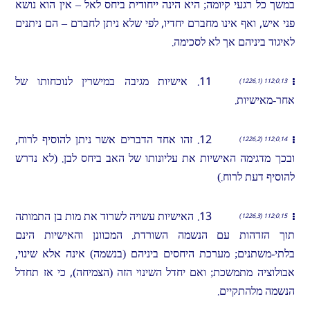
במשך כל רגעי קיומה; היא הינה ייחודית ביחס לאל – אין הוא נושא
פני איש, ואף אינו מחברם יחדיו, לפי שלא ניתן לחברם – הם ניתנים
לאיגוד ביניהם אך לא לסכימה.
11. אישיות מגיבה במישרין לנוכחותו של
112:0.13 (1226.1)
אחר-מאישיות.
12. זהו אחד הדברים אשר ניתן להוסיף לרוח,
112:0.14 (1226.2)
ובכך מדגימה האישיות את עליונותו של האב ביחס לבן. (לא נדרש
להוסיף דעת לרוח.)
13. האישיות עשויה לשרוד את מות בן התמותה
112:0.15 (1226.3)
תוך הזדהות עם הנשמה השורדת. המכוונן והאישיות הינם
בלתי-משתנים; מערכת היחסים ביניהם (בנשמה) אינה אלא שינוי,
אבולוציה מתמשכת; ואם יחדל השינוי הזה (הצמיחה), כי אז תחדל
הנשמה מלהתקיים.