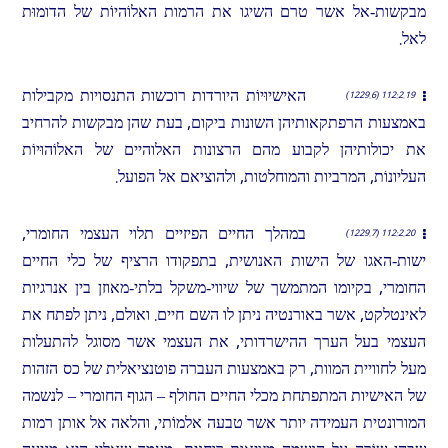
מבקשות-אל אשר טרם השיגו את הרמות האלוֹהיוֹת של הדומוּת
לאל.
האישיוּיוֹת היורדות רוכשות התנסויות מקבילות
112:2.19 (1229.6)
באמצעות הרפתקאותיהן השונות ביקום, בעת שהן מבקשות להרחיב
את יכולותיהן לקבוע מהם הרצונות האלוהיים של האלוֹהוּיוֹת
העליונוֹת, המרביות והמוחלטות, ולהוציאם אל הפועל.
במהלך החיים הפיזיים תלוי העצמי החומרי,
112:2.20 (1229.7)
ישות-האגו של הישות האנושית, בתפקודו הרציף של כלי החיים
החומרי, בקיומו המתמשך של שיווי-משקל בלתי-מאוזן בין אנרגיות
לאינטלקט, אשר באורנטיה ניתן לו השם חיים. ואולם, ניתן לפתח את
העצמי בעל הערך ההישרדותי, את העצמי אשר מסוגל להתעלות
מעל לחוויית המוות, רק באמצעות העברה פוטנציאלית של כס הזהות
של האישיות המתפתחת מכלי החיים החולף – הגוף החומרי – לנשמה
המורונטית העמידה יותר אשר טבעה אלמוֹתי, והלאה אל אותן רמות