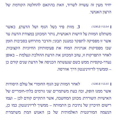
יחיד מעין זה עשויה לשרוד, וזאת בהתאם להחלטה הקודמת של
הרצון האנושי.
3. מוות פיזי (של הגוף ושל הדעת). כאשר
112:3.4 (1230.2)
משתלט המוות על הישות האנושית, נותר המכוונן במצודת הדעת עד
אשר זו מפסיקה לתפקד כמנגנון תבוני; והדבר מתרחש בסביבות הזמן
שבו מפסיקות אנרגיות המוח את פעימותיהן החיוניות הקצובות.
לאחר התפרקות זו, עוזב המכוונן את הדעת ההולכת ונעלמת – באופן
נעדר-טקסיות ממש כשם שנעשתה הכניסה אל הדעת שנים קודם כן
– וממשיך לדיווינינגטון דרך אוורסה.
לאחר המוות שב הגוף החומרי אל עולם היסודות
112:3.5 (1230.3)
אשר ממנו הופק, ובה בעת משתמרים שני גורמים בלתי-חומריים של
האישיות השורדת: מכוונן המחשבה, אשר התקיים קודם לכן – ועמו
רישום הזיכרון של נתיבת בן התמותה – ממשיך לדיוינינגטון; כמו כן,
הנשמה המורונטית האלמותית של בן האנוש המת משתמרת