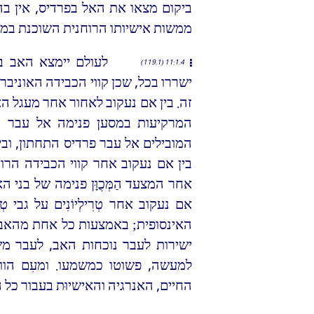
ביקום מצאו את האל בפרדיס, אין בה
ממשות אישיותו הרוחנית השוכנת במר
לעולם יימצא האב במ
11:1.4 (119.1)
ישררו בכל, שכן קווי הכבידה האוניב
זה. בין אם נעקוב לאחור אחר מעגל הא
המרקיעות במסען פנימה אל עבר ה
המובילים אל עבר פרדיס התחתון, וב
בין אם נעקוב אחר קווי הכבידה הרוח
אחר המצעד הַמְּכֻוָּן פנימה של בני
אם נעקוב אחר טְרִילְיוֹנִים על גבי ט
האינסופית; באמצעות כל אחת מהאבחנו
ישירות לעבר נוכחות האב, לעבר משכ
למעשה, פשוטו כמשמעו. ומעִם הוויי
החיים, האנרגיה והאישיוּת בעבור כל ה