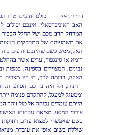
כולנו יודעים מהו ה
11:1.3 (118.5)
האב האוניברסאלי. אינכם יכולים לה
המרחק הרב מכם ושל החלל הכביר המפ
את משמעותם של המרחקים העצומים ה
האל, ממש כשם שהינכם יודעים בוודאות
רומא או סינגפור, ערים אשר בהחלט מ
נבונים, המצוידים בספינה, במפות ו
האלה. בדומה לכך, לוּ היו מצויים 
רוחנית, ולוּ היה בידכם הסיוע הנחוץ
וממעגל למעגל, להתקדם פנימה יותר 
הייתם עומדים נכוחה אל מול זוהר המ
צורכי המסע, מציאת נוכחותו האישי
כשם שאפשרי למצוא ערים רחוקות ב
שוללת בשום אופן את עובדת מציאות