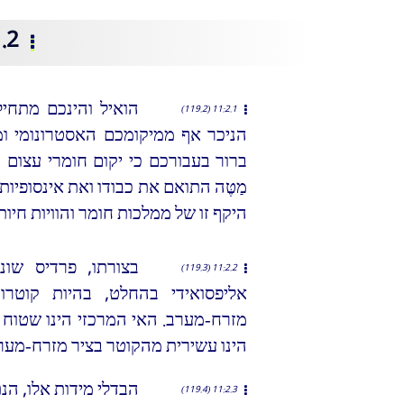
2. טבע האי הנצחי
הואיל והינכם מתחיל
11:2.1 (119.2)
הניכר אף ממיקומכם האסטרונומי ו
ברור בעבורכם כי יקום חומרי עצום 
מַטֶּה התואם את כבודו ואת אינסופיותו
היקף זו של ממלכות חומר והוויות חיות.
בצורתו, פרדיס שונה
11:2.2 (119.3)
אליפסואידי בהחלט, בהיות קוטרו
מזרח-מערב. האי המרכזי הינו שטוח
הינו עשירית מהקוטר בציר מזרח-מער
הבדלי מידות אלו, הנת
11:2.3 (119.4)