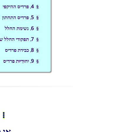
§ 4. פרדיס ההיקפי
§ 5. פרדיס התחתון
§ 6. נשימת החלל
§ 7. תפקודי החלל של פרדיס
§ 8. כבידת פרדיס
§ 9. יִחוּדִיּוּת פרדיס