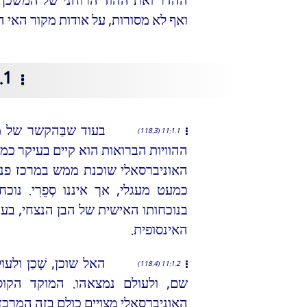
ההדר ואת ההוד הרוחני של המשכן הא
ואף לא מסורות, על אודות מקור האי הג
1. המשכן האלוהי
בעוד שבַּהקשר של מִ
11:1.1 (118.3)
ההוויות הברואות הוא קיים בעיקר כ
האוניברסאלי שוכנת ממש במרכז פני
כמעט מעגלי, אך איננו סְפֵרִי. נו
בנוכחותו האישית של הבן הנצחי, בע
האינסופית.
האל שוכן, שָׁכַן ולע
11:1.2 (118.4)
שם, ולעולם נמצאהו. המוקד הקוסמ
האוניברסאלי מצויים כולם בזה המרכז 