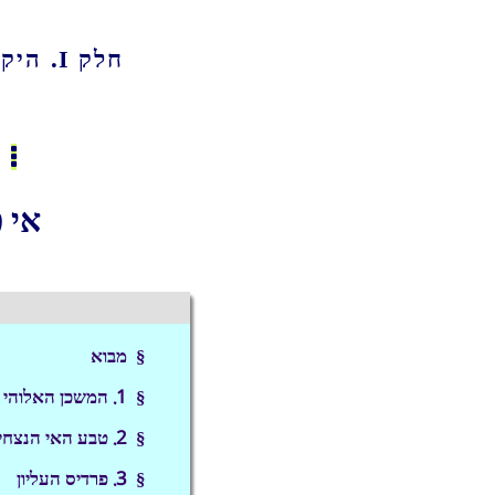
חלק I. היקום המרכזי ויקומי העל
אי 
§ מבוא
§ 1. המשכן האלוהי
§ 2. טבע האי הנצחי
§ 3. פרדיס העליון