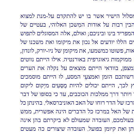
מסלול הישיר אשר בו יש להתקדם על-מנת למצוא
בין רבות על אודות המִשכן האלוהי, בעטיים של
ריד בינו וביניכם; ואולם, אלה המסוגלים לתפוש
ללו יודעים אל נכון את מיקומו ואת משכנו של
, פשוטו כמשמעו, את מיקומן של ניו-יורק, לונדון,
מוקמות גיאוגרפית באורנטיה. אילו הייתם נווטים
במצפן, בוודאי הייתם מוצאים על נקלה את הערים
ברשותכם הזמן ואמצעֵי המסע, לוּ הייתם מוסמכים
 לכך, הייתם יכולים להיות מֻסָּעִים מיְקום ליקום
ויותר דרך ממלכות הכוכבים, עד כי בסופו של דבר
רכז של הדר רוחו של האב האוניברסאלי. בהינתן כל
ת של האל במרכז כל הדברים הינה אפשרית, ממש
עולמכם. העובדה שמעולם לא ביקרתם בהן אינה
ן ואת קיומן בפועל. העובדה שיצורים כה מעטים