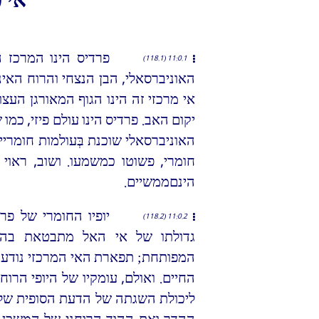
אי 
פרדיס הינו המרכז 
11:0.1 (118.1)
האוניברסאלי, הבן הנצחי והרוח האי
אי מרכזי זה הינו הגוף המאורגן העצ
יקום האב. פרדיס הינו עולם פיזי, כמו
האוניברסאלי שוכנת בְּעולמות חומרי
חומרי, פשוטו כמשמעו. ושוב, ראוי ל
הינםממשיים.
יופיו החומרי של פר
11:0.2 (118.2)
גדולתו של אי האל מתבטאת בהיש
המפותחת; תפארת האי המרכזי נודעת 
החיים. ואולם, עומקיו של היופי הרוח
ליכולת השגתה של הדעת הסופית של י