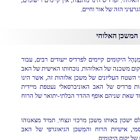
לוהי. ופרדיס הינו מהנצח; אין קיימים רישומים,
רעיני הזה של אור וחיים.
נְהָל היקומים קיימים לפרדיס ייעודים רבים, עבור
מקום משכנה של האלוהות. נוכחותו האישית של האב
 השטח העליונים של משכן אלוהות זה, אשר הינו
כחות פרדיס של האב האוניברסאלי נעטפת מיידית
וד שאת שניהם אופף ההדר הבלתי-יתואר של הרוח
ולם ישכון באותו מִשכן מרכזי ונצחי. תמיד מצאנוהו
י, אישיוּת הרוח והמִשכן הגיאוגרפי של האב
של יקום היקומים.