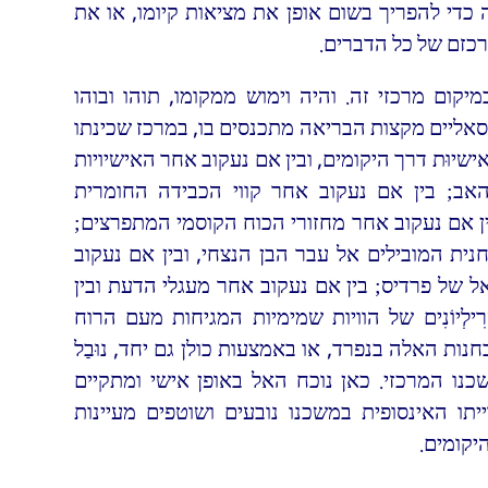
 כדי להפריך בשום אופן את מציאות קיומו, או את
כזם של כל הדברים.
יקום מרכזי זה. והיה וימוש ממקומו, תוהו ובוהו
רסאליים מקצות הבריאה מתכנסים בו, במרכז שכינתו
ישיוּת דרך היקומים, ובין אם נעקוב אחר האישיויות
אב; בין אם נעקוב אחר קווי הכבידה החומרית
ין אם נעקוב אחר מחזורי הכוח הקוסמי המתפרצים;
נית המובילים אל עבר הבן הנצחי, ובין אם נעקוב
 האל של פרדיס; בין אם נעקוב אחר מעגלי הדעת ובין
ְרִילְיוֹנִים של הוויות שמימיות המגיחות מעם הרוח
ת האלה בנפרד, או באמצעות כולן גם יחד, נוּבַל
נו המרכזי. כאן נוכח האל באופן אישי ומתקיים
תו האינסופית במשכנו נובעים ושוטפים מעיינות
יקומים.