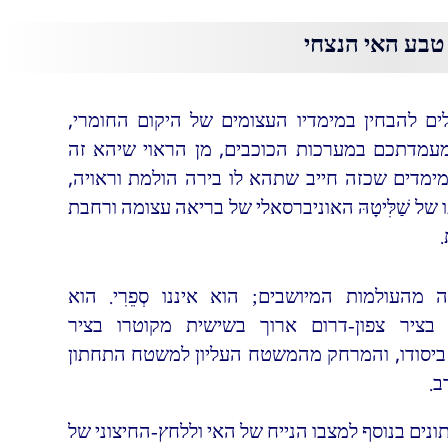
ים להבחין במימדיו העצומים של היקום החומרי,
מעמדתכם במערכות הכוכבים, מן הראוי שיהא זה
מימדים שכזה חייב שתהא לו בירה הולמת וראויה,
 של שַׁלִּיטָהּ האוניברסאלי של בריאה עצומה ורחבת
 מהעולמות המיושבים; הוא איננו סְפֵרִי. הוא
 בציר צפון-דרום ארוך בשישית מקוטרו בציר
 ביסודו, והמרחק מהמשטח העליון למשטח התחתון
ב.
ונים בנוסף למצבו הנייח של האי וללחץ-החיצוני של