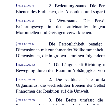
2. Bedeutungsstatus. Die Per
112:1.3 (1226.7)
Ebenen des Endlichen, des Absoniten und sogar 
3. Wertestatus. Die Pers
112:1.4 (1226.8)
Erfahrungsweg in den aufeinander folgend
Morontiellen und Geistigen verwirklichen.
Die Persönlichkeit betätig
112:1.5 (1226.9)
Dimensionen mit zunehmender Vollkommenheit. Di
Dimensionen, die in groben Umrissen folgenderm
1. Die Länge stellt Richtung 
112:1.6 (1226.10)
Bewegung durch den Raum in Abhängigkeit von 
2. Die vertikale Tiefe umf
112:1.7 (1226.11)
Organismus, die wechselnden Ebenen der Selbst
Phänomen der Reaktion auf die Umwelt.
3. Die Breite umfasst die
112:1.8 (1226.12)