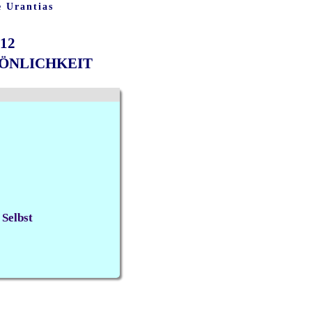
e Urantias
12
SÖNLICHKEIT
 Selbst