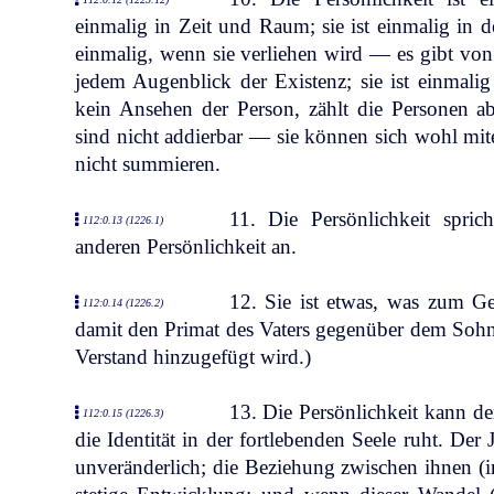
einmalig in Zeit und Raum; sie ist einmalig in d
einmalig, wenn sie verliehen wird — es gibt von 
jedem Augenblick der Existenz; sie ist einmal
kein Ansehen der Person, zählt die Personen a
sind nicht addierbar — sie können sich wohl mite
nicht summieren.
11. Die Persönlichkeit spric
112:0.13 (1226.1)
anderen Persönlichkeit an.
12. Sie ist etwas, was zum Gei
112:0.14 (1226.2)
damit den Primat des Vaters gegenüber dem Sohn. 
Verstand hinzugefügt wird.)
13. Die Persönlichkeit kann d
112:0.15 (1226.3)
die Identität in der fortlebenden Seele ruht. Der 
unveränderlich; die Beziehung zwischen ihnen (in