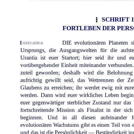
SCHRIFT 1
FORTLEBEN DER PER
DIE evolutionären Planeten s
112:0.1 (1225.1)
Ursprungs, die Ausgangswelten für die aufste
Urantia ist euer Startort; hier seid ihr und eu
vorübergehender Einheit miteinander verbunden
zuteil geworden; deshalb wird die Belohnung 
aufrichtig gewillt seid, das Wettrennen der Z
Glaubens zu erreichen; ihr werdet ewig mit eur
werden. Dann wird euer wirkliches Leben begin
euer gegenwärtiger sterblicher Zustand nur das 
fortschreitende Mission als Finalist in der s
beginnen. Und in all diesen aufeinander f
evolutionären Wachstums gibt es einen Teil von e
und das ist die Persönlichkeit — Beständigkeit i