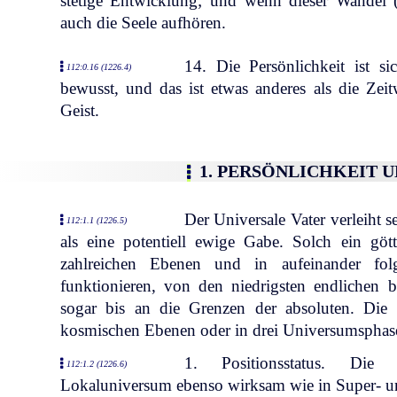
stetige Entwicklung; und wenn dieser Wandel 
auch die Seele aufhören.
14. Die Persönlichkeit ist si
112:0.16 (1226.4)
bewusst, und das ist etwas anderes als die Ze
Geist.
1. PERSÖNLICHKEIT 
Der Universale Vater verleiht 
112:1.1 (1226.5)
als eine potentiell ewige Gabe. Solch ein göt
zahlreichen Ebenen und in aufeinander fol
funktionieren, von den niedrigsten endlichen 
sogar bis an die Grenzen der absoluten. Die P
kosmischen Ebenen oder in drei Universumsphas
1. Positionsstatus. Die P
112:1.2 (1226.6)
Lokaluniversum ebenso wirksam wie in Super- u