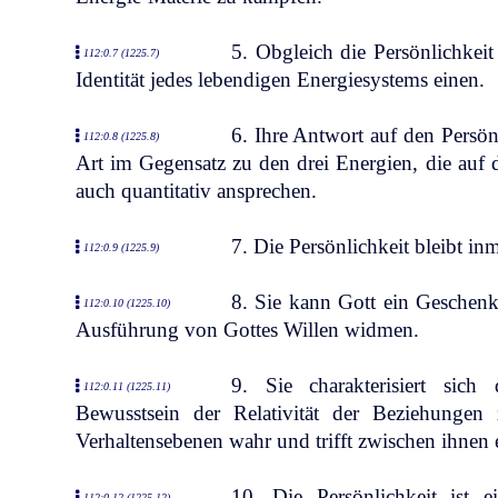
5. Obgleich die Persönlichkeit 
112:0.7 (1225.7)
Identität jedes lebendigen Energiesystems einen.
6. Ihre Antwort auf den Persönli
112:0.8 (1225.8)
Art im Gegensatz zu den drei Energien, die auf d
auch quantitativ ansprechen.
7. Die Persönlichkeit bleibt in
112:0.9 (1225.9)
8. Sie kann Gott ein Geschen
112:0.10 (1225.10)
Ausführung von Gottes Willen widmen.
9. Sie charakterisiert sich
112:0.11 (1225.11)
Bewusstsein der Relativität der Beziehunge
Verhaltensebenen wahr und trifft zwischen ihnen 
10. Die Persönlichkeit ist e
112:0.12 (1225.12)