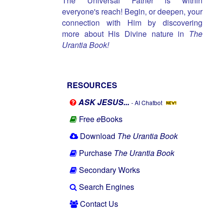
The Universal Father is within
everyone's reach! Begin, or deepen, your
connection with Him by discovering
more about His Divine nature in
The
Urantia Book!
RESOURCES
ASK JESUS...
- AI Chatbot
Free
e
Books
Download
The Urantia Book
Purchase
The Urantia Book
Secondary Works
Search Engines
Contact Us