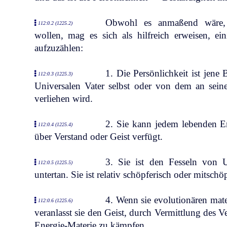
Obwohl es anmaßend wäre, d
112:0.2 (1225.2)
wollen, mag es sich als hilfreich erweisen, e
aufzuzählen:
1. Die Persönlichkeit ist jene 
112:0.3 (1225.3)
Universalen Vater selbst oder von dem an seine
verliehen wird.
2. Sie kann jedem lebenden E
112:0.4 (1225.4)
über Verstand oder Geist verfügt.
3. Sie ist den Fesseln von 
112:0.5 (1225.5)
untertan. Sie ist relativ schöpferisch oder mitschö
4. Wenn sie evolutionären mat
112:0.6 (1225.6)
veranlasst sie den Geist, durch Vermittlung des V
Energie-Materie zu kämpfen.