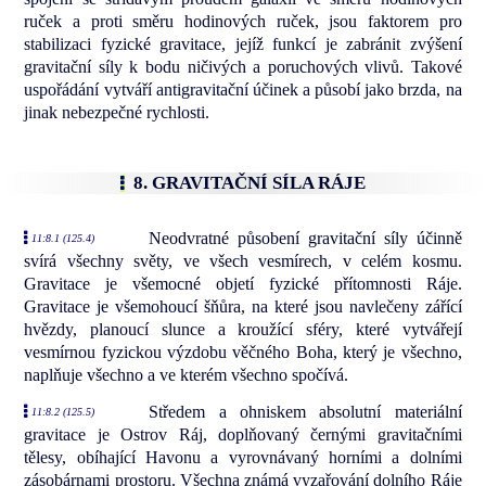
ruček a proti směru hodinových ruček, jsou faktorem pro
stabilizaci fyzické gravitace, jejíž funkcí je zabránit zvýšení
gravitační síly k bodu ničivých a poruchových vlivů. Takové
uspořádání vytváří antigravitační účinek a působí jako brzda, na
jinak nebezpečné rychlosti.
8. GRAVITAČNÍ SÍLA RÁJE
Neodvratné působení gravitační síly účinně
11:8.1 (125.4)
svírá všechny světy, ve všech vesmírech, v celém kosmu.
Gravitace je všemocné objetí fyzické přítomnosti Ráje.
Gravitace je všemohoucí šňůra, na které jsou navlečeny zářící
hvězdy, planoucí slunce a kroužící sféry, které vytvářejí
vesmírnou fyzickou výzdobu věčného Boha, který je všechno,
naplňuje všechno a ve kterém všechno spočívá.
Středem a ohniskem absolutní materiální
11:8.2 (125.5)
gravitace je Ostrov Ráj, doplňovaný černými gravitačními
tělesy, obíhající Havonu a vyrovnávaný horními a dolními
zásobárnami prostoru. Všechna známá vyzařování dolního Ráje