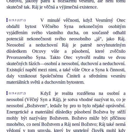
Ostrovu, jakoby patřil k božskému vesmíru, ale není tomu
skutečně tak. Ráj je věčná a výjimečná existence.
V minulé věčnosti, když Vesmírný Otec
11:9.3 (127.1)
obdařil bytost Věčného Syna nekonečným osobitým
vyjádřením svého vlastního ducha, on současně odhalil
potenciál nekonečnosti svého neosobního „já“, jako Ráj.
Neosobní a neduchovní Ráj je patrně nevyhnutelným
důsledkem Otcovy vůle a působení, které zvěčnilo
Prvorozeného Syna. Takto Otec vytvořil realitu ve dvou
skutečných fázích—osobní a neosobní, duchovní a neduchovní.
Existující napětí mezi nimi, a také vůle Otce a Syna k činnosti,
daly vzniknout Společnému Činiteli a střednímu vesmíru
materiálních světů a duchovním bytostem.
Když je realita rozdělena na osobní a
11:9.4 (127.2)
neosobní (Věčný Syn a Ráj), je sotva vhodné nazývat to, co je
neosobní „Božstvem“, ledaže by pro to bylo nějaké oprávnění.
Energetické a materiální důsledky působení Božstva by stěží
mohly být nazývány Božstvem. Božstvo může být příčinou
mnohého, co není Božstvem a Ráj není Božstvo; Ráj také nemá
vědomí v tom smyslu, který by smrtelný člověk mohl kdy