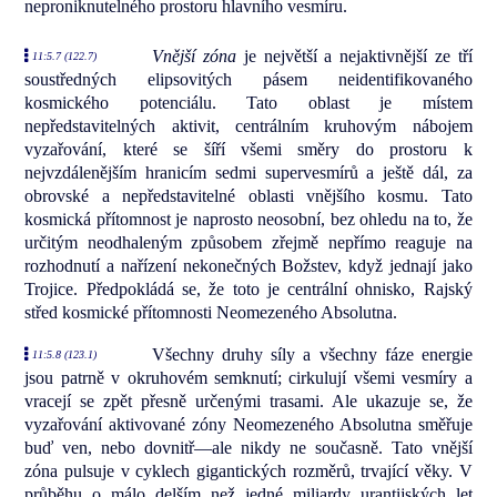
neproniknutelného prostoru hlavního vesmíru.
Vnější zóna
je největší a nejaktivnější ze tří
11:5.7 (122.7)
soustředných elipsovitých pásem neidentifikovaného
kosmického potenciálu. Tato oblast je místem
nepředstavitelných aktivit, centrálním kruhovým nábojem
vyzařování, které se šíří všemi směry do prostoru k
nejvzdálenějším hranicím sedmi supervesmírů a ještě dál, za
obrovské a nepředstavitelné oblasti vnějšího kosmu. Tato
kosmická přítomnost je naprosto neosobní, bez ohledu na to, že
určitým neodhaleným způsobem zřejmě nepřímo reaguje na
rozhodnutí a nařízení nekonečných Božstev, když jednají jako
Trojice. Předpokládá se, že toto je centrální ohnisko, Rajský
střed kosmické přítomnosti Neomezeného Absolutna.
Všechny druhy síly a všechny fáze energie
11:5.8 (123.1)
jsou patrně v okruhovém semknutí; cirkulují všemi vesmíry a
vracejí se zpět přesně určenými trasami. Ale ukazuje se, že
vyzařování aktivované zóny Neomezeného Absolutna směřuje
buď ven, nebo dovnitř—ale nikdy ne současně. Tato vnější
zóna pulsuje v cyklech gigantických rozměrů, trvající věky. V
průběhu o málo delším než jedné miliardy urantijských let