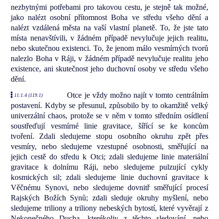
nezbytnými potřebami pro takovou cestu, je stejně tak možné,
jako nalézt osobní přítomnost Boha ve středu všeho dění a
nalézt vzdálená města na vaší vlastní planetě. To, že jste tato
místa nenavštívili, v žádném případě nevylučuje jejich realitu,
nebo skutečnou existenci. To, že jenom málo vesmírných tvorů
nalezlo Boha v Ráji, v žádném případě nevylučuje realitu jeho
existence, ani skutečnost jeho duchovní osoby ve středu všeho
dění.
Otce je vždy možno najít v tomto centrálním
11:1.4 (119.1)
postavení. Kdyby se přesunul, způsobilo by to okamžitě velký
univerzální chaos, protože se v něm v tomto středním osídlení
soustřeďují vesmírné linie gravitace, šířící se ke koncům
tvoření. Zdali sledujeme stopu osobního okruhu zpět přes
vesmíry, nebo sledujeme vzestupné osobnosti, směřující na
jejich cestě do středu k Otci; zdali sledujeme linie materiální
gravitace k dolnímu Ráji, nebo sledujeme pulzující cykly
kosmických sil; zdali sledujeme linie duchovní gravitace k
Věčnému Synovi, nebo sledujeme dovnitř směřující procesí
Rajských Božích Synů; zdali sleduje okruhy myšlení, nebo
sledujeme triliony a triliony nebeských bytostí, které vyvěrají z
Nekonečného Ducha—kterékoliv z těchto sledování, nebo