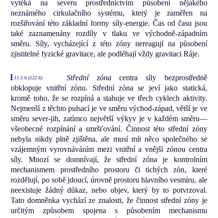
vytéká na severu prostřednictvím působení nějakého
neznámého cirkulačního systému, který je zaměřen na
rozšiřování této základní formy síly-energie. Čas od času jsou
také zaznamenány rozdíly v tlaku ve východně-západním
směru. Síly, vycházející z této zóny nereagují na působení
zjistitelné fyzické gravitace, ale podléhají vždy gravitaci Ráje.
Střední zóna
centra síly bezprostředně
11:5.6 (122.6)
obklopuje vnitřní zónu. Střední zóna se jeví jako statická,
kromě toho, že se rozpíná a stahuje ve třech cyklech aktivity.
Nejmenší z těchto pulsací je ve směru východ-západ, větší je ve
směru sever-jih, zatímco největší výkyv je v každém směru—
všeobecné rozpínání a smršťování. Činnost této střední zóny
nebyla nikdy plně zjištěna, ale musí mít něco společného se
vzájemným vyrovnáváním mezi vnitřní a vnější zónou centra
síly. Mnozí se domnívají, že střední zóna je kontrolním
mechanismem prostředního prostoru či tichých zón, které
rozdělují, po sobě jdoucí, úrovně prostoru hlavního vesmíru, ale
neexistuje žádný důkaz, nebo objev, který by to potvrzoval.
Tato domněnka vychází ze znalosti, že činnost střední zóny je
určitým způsobem spojena s působením mechanismu