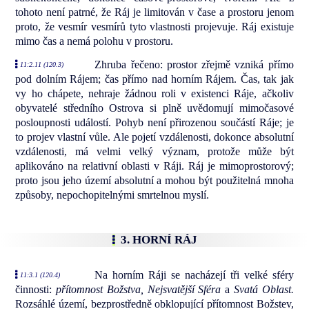
tohoto není patrné, že Ráj je limitován v čase a prostoru jenom
proto, že vesmír vesmírů tyto vlastnosti projevuje. Ráj existuje
mimo čas a nemá polohu v prostoru.
Zhruba řečeno: prostor zřejmě vzniká přímo
11:2.11 (120.3)
pod dolním Rájem; čas přímo nad horním Rájem. Čas, tak jak
vy ho chápete, nehraje žádnou roli v existenci Ráje, ačkoliv
obyvatelé středního Ostrova si plně uvědomují mimočasové
posloupnosti událostí. Pohyb není přirozenou součástí Ráje; je
to projev vlastní vůle. Ale pojetí vzdálenosti, dokonce absolutní
vzdálenosti, má velmi velký význam, protože může být
aplikováno na relativní oblasti v Ráji. Ráj je mimoprostorový;
proto jsou jeho území absolutní a mohou být použitelná mnoha
způsoby, nepochopitelnými smrtelnou myslí.
3. HORNÍ RÁJ
Na horním Ráji se nacházejí tři velké sféry
11:3.1 (120.4)
činnosti:
přítomnost Božstva,
Nejsvatější Sféra
a
Svatá Oblast.
Rozsáhlé území, bezprostředně obklopující přítomnost Božstev,