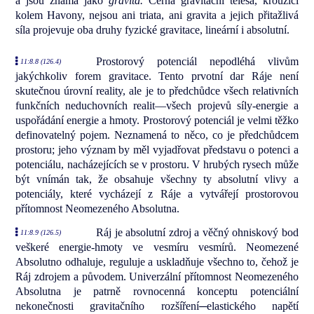
a jsou známá jako
gravita.
Černá gravitační tělesa, kroužící
kolem Havony, nejsou ani triata, ani gravita a jejich přitažlivá
síla projevuje oba druhy fyzické gravitace, lineární i absolutní.
Prostorový potenciál nepodléhá vlivům
11:8.8 (126.4)
jakýchkoliv forem gravitace. Tento prvotní dar Ráje není
skutečnou úrovní reality, ale je to předchůdce všech relativních
funkčních neduchovních realit—všech projevů síly-energie a
uspořádání energie a hmoty. Prostorový potenciál je velmi těžko
definovatelný pojem. Neznamená to něco, co je předchůdcem
prostoru; jeho význam by měl vyjadřovat představu o potenci a
potenciálu, nacházejících se v prostoru. V hrubých rysech může
být vnímán tak, že obsahuje všechny ty absolutní vlivy a
potenciály, které vycházejí z Ráje a vytvářejí prostorovou
přítomnost Neomezeného Absolutna.
Ráj je absolutní zdroj a věčný ohniskový bod
11:8.9 (126.5)
veškeré energie-hmoty ve vesmíru vesmírů. Neomezené
Absolutno odhaluje, reguluje a uskladňuje všechno to, čehož je
Ráj zdrojem a původem. Univerzální přítomnost Neomezeného
Absolutna je patrně rovnocenná konceptu potenciální
nekonečnosti gravitačního rozšíření─elastického napětí