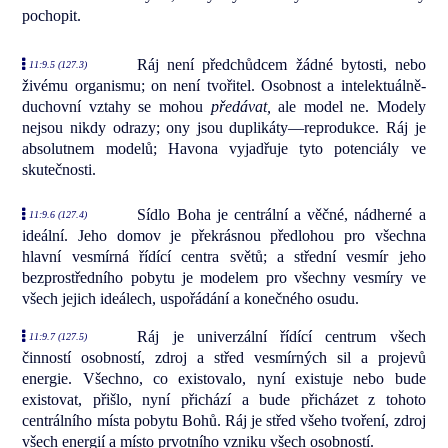
pochopit.
Ráj není předchůdcem žádné bytosti, nebo
11:9.5 (127.3)
živému organismu; on není tvořitel. Osobnost a intelektuálně-
duchovní vztahy se mohou
předávat,
ale model ne. Modely
nejsou nikdy odrazy; ony jsou duplikáty—reprodukce. Ráj je
absolutnem modelů; Havona vyjadřuje tyto potenciály ve
skutečnosti.
Sídlo Boha je centrální a věčné, nádherné a
11:9.6 (127.4)
ideální. Jeho domov je překrásnou předlohou pro všechna
hlavní vesmírná řídící centra světů; a střední vesmír jeho
bezprostředního pobytu je modelem pro všechny vesmíry ve
všech jejich ideálech, uspořádání a konečného osudu.
Ráj je univerzální řídící centrum všech
11:9.7 (127.5)
činností osobností, zdroj a střed vesmírných sil a projevů
energie. Všechno, co existovalo, nyní existuje nebo bude
existovat, přišlo, nyní přichází a bude přicházet z tohoto
centrálního místa pobytu Bohů. Ráj je střed všeho tvoření, zdroj
všech energií a místo prvotního vzniku všech osobností.