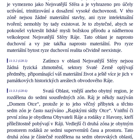
je vymezeno jako Nejsvatější Sféra a je vyhrazeno pro účely
uctívání, trinitizování a dosažení vysoké duchovnosti. V této
zóně nejsou žádné materiální stavby, ani ryze intelektuální
tvoření; nemohly by tady existovat. Je to zbytečné, abych se
pokoušel vykreslit lidské mysli božskou přírodu a nádhernou
velkolepost Nejsvatější Sféry Ráje. Tato oblast je naprosto
duchovní a vy jste takřka naprosto materiální. Pro ryze
materiální bytost ryze duchovní realita očividně neexistuje.
Zatímco v oblasti Nejsvatější Sféry nejsou
11:3.2 (120.5)
žádná fyzická zhmotnění, sektory Svaté Země oplývají
předměty, připomínající váš materiální život a ještě více je jich v
památkových historických areálech obvodového Ráje.
Svatá Oblast, vnější anebo obytný region, je
11:3.3 (120.6)
rozdělena do sedmi soustředných zón. Ráj je někdy nazýván
„Domem Otce“, protože je to jeho věčný příbytek a těchto
sedm zón je často nazýváno „Rajskými sídly Otce“. Vnitřní či
první zóna je obydlena Obyvateli Ráje a rodáky z Havony, kteří
příležitostně pobývají v Ráji. Vedlejší či druhá zóna je obytným
prostorem rodáků ze sedmi supervemírů času a prostoru. Tato
druhá zóna je částečně rozdělena na sedm obrovských oblastí,