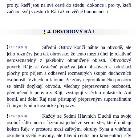
pro ty, kteří jsou na své cestě do středu, dokonce i pro ty, kteří
začnou svůj vzestup k Ráji až ve věčné budoucnosti.
4. OBVODOVÝ RÁJ
Střední Ostrov končí náhle na obvodě, ale
11:4.1 (121.2)
jeho rozměry jsou tak obrovské, že tento mezní úhel je relativně
nerozeznatelný z jakékoliv ohraničené oblasti. Obvodový
povrch Ráje se částečně používá jako přistávací a odesílací
plochy pro příjem a odbavení rozmanitých skupin duchovních
osobností. Vzhledem k tomu, že zóny neproniknutého prostoru
se téměř dotýkají obvodu, všechny přepravované osobnosti,
předurčené k pobytu v Ráji, vystupují v těchto oblastech. Ani
horní, ani dolní Ráj není přístupný přepravným supernafimům
či jiným typům kosmické přepravy.
Každý ze Sedmi Hlavních Duchů má svoje
11:4.2 (121.3)
osobní sídlo moci a řízení na jedné ze sedmi sfér, které obíhají
kolem Ráje v prostoru mezi zářivými okruhy Syna a vnitřním
okruhem světů Havony, ale hlavní centra pro koncentraci síly