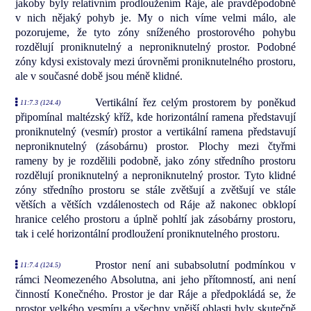
jakoby byly relativním prodloužením Ráje, ale pravděpodobně
v nich nějaký pohyb je. My o nich víme velmi málo, ale
pozorujeme, že tyto zóny sníženého prostorového pohybu
rozdělují proniknutelný a neproniknutelný prostor. Podobné
zóny kdysi existovaly mezi úrovněmi proniknutelného prostoru,
ale v současné době jsou méně klidné.
Vertikální řez celým prostorem by poněkud
11:7.3 (124.4)
připomínal maltézský kříž, kde horizontální ramena představují
proniknutelný (vesmír) prostor a vertikální ramena představují
neproniknutelný (zásobárnu) prostor. Plochy mezi čtyřmi
rameny by je rozdělili podobně, jako zóny středního prostoru
rozdělují proniknutelný a neproniknutelný prostor. Tyto klidné
zóny středního prostoru se stále zvětšují a zvětšují ve stále
větších a větších vzdálenostech od Ráje až nakonec obklopí
hranice celého prostoru a úplně pohltí jak zásobárny prostoru,
tak i celé horizontální prodloužení proniknutelného prostoru.
Prostor není ani subabsolutní podmínkou v
11:7.4 (124.5)
rámci Neomezeného Absolutna, ani jeho přítomností, ani není
činností Konečného. Prostor je dar Ráje a předpokládá se, že
prostor velkého vesmíru a všechny vnější oblasti byly skutečně