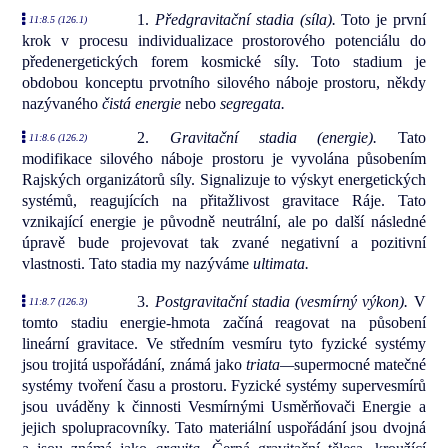
1.
Předgravitační stadia (síla).
Toto je první
11:8.5 (126.1)
krok v procesu individualizace prostorového potenciálu do
předenergetických forem kosmické síly. Toto stadium je
obdobou konceptu prvotního silového náboje prostoru, někdy
nazývaného
čistá energie
nebo
segregata.
2.
Gravitační stadia (energie).
Tato
11:8.6 (126.2)
modifikace silového náboje prostoru je vyvolána působením
Rajských organizátorů síly. Signalizuje to výskyt energetických
systémů, reagujících na přitažlivost gravitace Ráje. Tato
vznikající energie je původně neutrální, ale po další následné
úpravě bude projevovat tak zvané negativní a pozitivní
vlastnosti. Tato stadia my nazýváme
ultimata.
3.
Postgravitační stadia (vesmírný výkon).
V
11:8.7 (126.3)
tomto stadiu energie-hmota začíná reagovat na působení
lineární gravitace. Ve středním vesmíru tyto fyzické systémy
jsou trojitá uspořádání, známá jako
triata—
supermocné matečné
systémy tvoření času a prostoru. Fyzické systémy supervesmírů
jsou uváděny k činnosti Vesmírnými Usměrňovači Energie a
jejich spolupracovníky. Tato materiální uspořádání jsou dvojná