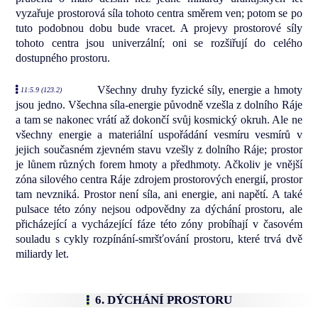
vyzařuje prostorová síla tohoto centra směrem ven; potom se po
tuto podobnou dobu bude vracet. A projevy prostorové síly
tohoto centra jsou univerzální; oni se rozšiřují do celého
dostupného prostoru.
Všechny druhy fyzické síly, energie a hmoty
11:5.9 (123.2)
jsou jedno. Všechna síla-energie původně vzešla z dolního Ráje
a tam se nakonec vrátí až dokončí svůj kosmický okruh. Ale ne
všechny energie a materiální uspořádání vesmíru vesmírů v
jejich současném zjevném stavu vzešly z dolního Ráje; prostor
je lůnem různých forem hmoty a předhmoty. Ačkoliv je vnější
zóna silového centra Ráje zdrojem prostorových energií, prostor
tam nevzniká. Prostor není síla, ani energie, ani napětí. A také
pulsace této zóny nejsou odpovědny za dýchání prostoru, ale
přicházející a vycházející fáze této zóny probíhají v časovém
souladu s cykly rozpínání-smršťování prostoru, které trvá dvě
miliardy let.
6. DÝCHÁNÍ PROSTORU