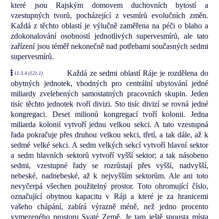
které jsou Rajským domovem duchovních bytostí a
vzestupných tvorů, pocházející z vesmírů evolučních změn.
Každá z těchto oblastí je výlučně zaměřena na péči o blaho a
zdokonalování osobností jednotlivých supervesmírů, ale tato
zařízení jsou téměř nekonečně nad potřebami současných sedmi
supervesmírů.
Každá ze sedmi oblastí Ráje je rozdělena do
11:3.4 (121.1)
obytných jednotek, vhodných pro centrální ubytování jedné
miliardy zvelebených samostatných pracovních skupin. Jeden
tisíc těchto jednotek tvoří divizi. Sto tisíc divizí se rovná jedné
kongregaci. Deset milionů kongregací tvoří kolonii. Jedna
miliarda kolonií vytvoří jednu velkou sekci. A tato vzestupná
řada pokračuje přes druhou velkou sekci, třetí, a tak dále, až k
sedmé velké sekci. A sedm velkých sekcí vytvoří hlavní sektor
a sedm hlavních sektorů vytvoří vyšší sektor; a tak násobeno
sedmi, vzestupné řady se rozrůstají přes vyšší, nadvyšší,
nebeské, nadnebeské, až k nejvyšším sektorům. Ale ani toto
nevyčerpá všechen použitelný prostor. Toto ohromující číslo,
označující obytnou kapacitu v Ráji a které je za hranicemi
vašeho chápání, zabírá výrazně méně, než jedno procento
vymezeného prostoru Svaté Země. Je tam ještě spousta místa