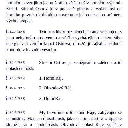
průměru sever-jih o jednu šestinu větší, než v průměru východ-
západ. Střední Ostrov je v podstatě plochý a vzdálenost od
horního povrchu k dolnímu povrchu je jedna desetina průměru
východ-západ.
Tyto rozdíly v rozměrech, brány ve spojení s
11:2.3 (119.4)
jeho nehybným postavením a větším vycházejícím tlakem síly-
energie v severním konci Ostrova, umožňují zajistit absolutní
kontrolu v hlavním vesmíru.
Střední Ostrov je zeměpisně rozdělen do tří
11:2.4 (119.5)
oblastí činnosti.
1. Horní Ráj.
11:2.5 (119.6)
2. Obvodový Ráj.
11:2.6 (119.7)
3. Dolní Ráj.
11:2.7 (119.8)
My hovoříme o té straně Ráje, zabývající se
11:2.8 (119.9)
činnostmi, týkající se osobností, jako o horní části a o opačné
straně jako o spodní části. Obvodová oblast Ráje zajišťuje