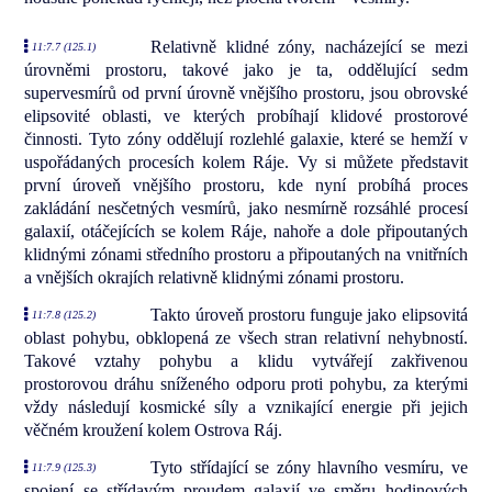
Relativně klidné zóny, nacházející se mezi
11:7.7 (125.1)
úrovněmi prostoru, takové jako je ta, oddělující sedm
supervesmírů od první úrovně vnějšího prostoru, jsou obrovské
elipsovité oblasti, ve kterých probíhají klidové prostorové
činnosti. Tyto zóny oddělují rozlehlé galaxie, které se hemží v
uspořádaných procesích kolem Ráje. Vy si můžete představit
první úroveň vnějšího prostoru, kde nyní probíhá proces
zakládání nesčetných vesmírů, jako nesmírně rozsáhlé procesí
galaxií, otáčejících se kolem Ráje, nahoře a dole připoutaných
klidnými zónami středního prostoru a připoutaných na vnitřních
a vnějších okrajích relativně klidnými zónami prostoru.
Takto úroveň prostoru funguje jako elipsovitá
11:7.8 (125.2)
oblast pohybu, obklopená ze všech stran relativní nehybností.
Takové vztahy pohybu a klidu vytvářejí zakřivenou
prostorovou dráhu sníženého odporu proti pohybu, za kterými
vždy následují kosmické síly a vznikající energie při jejich
věčném kroužení kolem Ostrova Ráj.
Tyto střídající se zóny hlavního vesmíru, ve
11:7.9 (125.3)
spojení se střídavým proudem galaxií ve směru hodinových