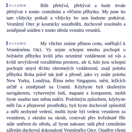
Bůh přebývá, přebýval a bude trvale
11:1.2 (118.4)
přebývat v tomto centrálním a věčném příbytku. My jsme ho
tam vždycky potkali a vždycky ho tam budeme potkávat.
Vesmírný Otec je kosmicky soustředěn, duchovně zosobněn a
zeměpisně usídlen v tomto středu vesmíru vesmírů.
My všichni známe přímou cestu, směřující k
11:1.3 (118.5)
Vesmírnému Otci. Vy nejste schopni mnoho pochopit o
božském příbytku kvůli jeho nesmírné vzdálenosti od vás a
kvůli nevýslovně rozsáhlému prostoru, ale ti, kdo jsou schopni
pochopit smysl těchto ohromných vzdáleností, znají polohu
příbytku Boha právě tak jistě a přesně, jako vy znáte polohu
New Yorku, Londýna, Říma nebo Singapuru, měst, ležících
určitě a zeměpisně na Urantii. Kdybyste byli zkušeným
navigátorem, vybaveným lodí, mapami a kompasem, mohli
byste snadno tato města nalézt. Podobným způsobem, kdybyste
měli čas a přepravné prostředky, byli byste duchovně způsobilí
a měli nezbytné vedení, mohli byste být vedeni vesmírem za
vesmírem, z okruhu na okruh, cestovali přes hvězdnaté říše
stále směrem do středu, až byste nakonec stáli před centrálním
zářením duchovní dokonalosti Vesmírného Otce. Opatřen všemi