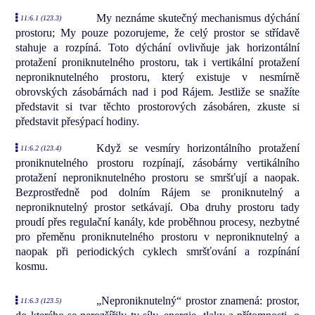
My neznáme skutečný mechanismus dýchání
11:6.1 (123.3)
prostoru; My pouze pozorujeme, že celý prostor se střídavě
stahuje a rozpíná. Toto dýchání ovlivňuje jak horizontální
protažení proniknutelného prostoru, tak i vertikální protažení
neproniknutelného prostoru, který existuje v nesmírně
obrovských zásobárnách nad i pod Rájem. Jestliže se snažíte
představit si tvar těchto prostorových zásobáren, zkuste si
představit přesýpací hodiny.
Když se vesmíry horizontálního protažení
11:6.2 (123.4)
proniknutelného prostoru rozpínají, zásobárny vertikálního
protažení neproniknutelného prostoru se smršťují a naopak.
Bezprostředně pod dolním Rájem se proniknutelný a
neproniknutelný prostor setkávají. Oba druhy prostoru tady
proudí přes regulační kanály, kde proběhnou procesy, nezbytné
pro přeměnu proniknutelného prostoru v neproniknutelný a
naopak při periodických cyklech smršťování a rozpínání
kosmu.
„Neproniknutelný“ prostor znamená: prostor,
11:6.3 (123.5)