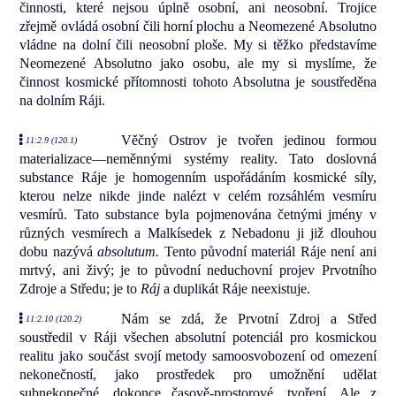
činnosti, které nejsou úplně osobní, ani neosobní. Trojice
zřejmě ovládá osobní čili horní plochu a Neomezené Absolutno
vládne na dolní čili neosobní ploše. My si těžko představíme
Neomezené Absolutno jako osobu, ale my si myslíme, že
činnost kosmické přítomnosti tohoto Absolutna je soustředěna
na dolním Ráji.
Věčný Ostrov je tvořen jedinou formou
11:2.9 (120.1)
materializace—neměnnými systémy reality. Tato doslovná
substance Ráje je homogenním uspořádáním kosmické síly,
kterou nelze nikde jinde nalézt v celém rozsáhlém vesmíru
vesmírů. Tato substance byla pojmenována četnými jmény v
různých vesmírech a Malkísedek z Nebadonu ji již dlouhou
dobu nazývá
absolutum.
Tento původní materiál Ráje není ani
mrtvý, ani živý; je to původní neduchovní projev Prvotního
Zdroje a Středu; je to
Ráj
a duplikát Ráje neexistuje.
Nám se zdá, že Prvotní Zdroj a Střed
11:2.10 (120.2)
soustředil v Ráji všechen absolutní potenciál pro kosmickou
realitu jako součást svojí metody samoosvobození od omezení
nekonečností, jako prostředek pro umožnění udělat
subnekonečné, dokonce časově-prostorové, tvoření. Ale z