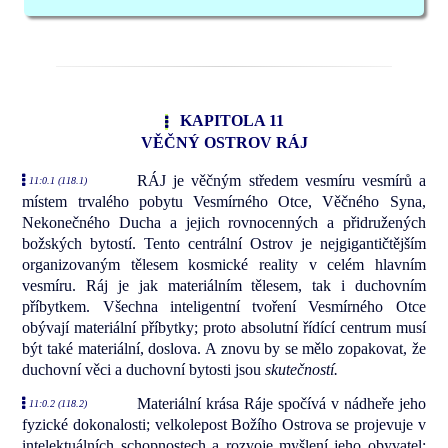
KAPITOLA 11
VĚČNÝ OSTROV RÁJ
RÁJ je věčným středem vesmíru vesmírů a
11:0.1 (118.1)
místem trvalého pobytu Vesmírného Otce, Věčného Syna,
Nekonečného Ducha a jejich rovnocenných a přidružených
božských bytostí. Tento centrální Ostrov je nejgigantičtějším
organizovaným tělesem kosmické reality v celém hlavním
vesmíru. Ráj je jak materiálním tělesem, tak i duchovním
příbytkem. Všechna inteligentní tvoření Vesmírného Otce
obývají materiální příbytky; proto absolutní řídící centrum musí
být také materiální, doslova. A znovu by se mělo zopakovat, že
duchovní věci a duchovní bytosti jsou
skutečností.
Materiální krása Ráje spočívá v nádheře jeho
11:0.2 (118.2)
fyzické dokonalosti; velkolepost Božího Ostrova se projevuje v
intelektuálních schopnostech a rozvoje myšlení jeho obyvatel;