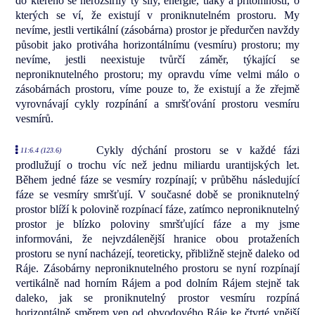
do kterého se nerozšířily ty síly, energie, tlaky a přítomnosti, o
kterých se ví, že existují v proniknutelném prostoru. My
nevíme, jestli vertikální (zásobárna) prostor je předurčen navždy
působit jako protiváha horizontálnímu (vesmíru) prostoru; my
nevíme, jestli neexistuje tvůrčí záměr, týkající se
neproniknutelného prostoru; my opravdu víme velmi málo o
zásobárnách prostoru, víme pouze to, že existují a že zřejmě
vyrovnávají cykly rozpínání a smršťování prostoru vesmíru
vesmírů.
Cykly dýchání prostoru se v každé fázi
11:6.4 (123.6)
prodlužují o trochu víc než jednu miliardu urantijských let.
Během jedné fáze se vesmíry rozpínají; v průběhu následující
fáze se vesmíry smršťují. V současné době se proniknutelný
prostor blíží k polovině rozpínací fáze, zatímco neproniknutelný
prostor je blízko poloviny smršťující fáze a my jsme
informováni, že nejvzdálenější hranice obou protaženích
prostoru se nyní nacházejí, teoreticky, přibližně stejně daleko od
Ráje. Zásobárny neproniknutelného prostoru se nyní rozpínají
vertikálně nad horním Rájem a pod dolním Rájem stejně tak
daleko, jak se proniknutelný prostor vesmíru rozpíná
horizontálně směrem ven od obvodového Ráje ke čtvrté vnější