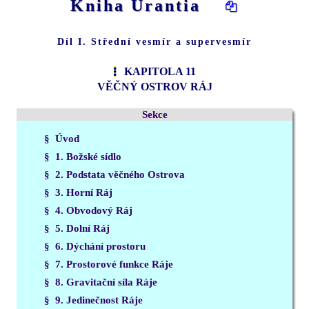
Kniha Urantia
Díl I. Střední vesmír a supervesmír
KAPITOLA 11
VĚČNÝ OSTROV RÁJ
Sekce
§ Úvod
§ 1. Božské sídlo
§ 2. Podstata věčného Ostrova
§ 3. Horní Ráj
§ 4. Obvodový Ráj
§ 5. Dolní Ráj
§ 6. Dýchání prostoru
§ 7. Prostorové funkce Ráje
§ 8. Gravitační síla Ráje
§ 9. Jedinečnost Ráje