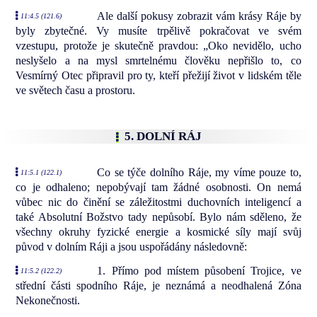
Ale další pokusy zobrazit vám krásy Ráje by
11:4.5 (121.6)
byly zbytečné. Vy musíte trpělivě pokračovat ve svém
vzestupu, protože je skutečně pravdou: „Oko nevidělo, ucho
neslyšelo a na mysl smrtelnému člověku nepřišlo to, co
Vesmírný Otec připravil pro ty, kteří přežijí život v lidském těle
ve světech času a prostoru.
5. DOLNÍ RÁJ
Co se týče dolního Ráje, my víme pouze to,
11:5.1 (122.1)
co je odhaleno; nepobývají tam žádné osobnosti. On nemá
vůbec nic do činění se záležitostmi duchovních inteligencí a
také Absolutní Božstvo tady nepůsobí. Bylo nám sděleno, že
všechny okruhy fyzické energie a kosmické síly mají svůj
původ v dolním Ráji a jsou uspořádány následovně:
1. Přímo pod místem působení Trojice, ve
11:5.2 (122.2)
střední části spodního Ráje, je neznámá a neodhalená Zóna
Nekonečnosti.