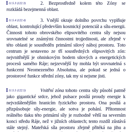
2. Bezprostředně kolem této Zóny se
11:5.3 (122.3)
rozkládá bezejmenná oblast.
3. Vnější okraje dolního povrchu vyplňuje
11:5.4 (122.4)
oblast, kontrolující především kosmický potenciál a sílu-energii.
Činnosti tohoto obrovského elipsovitého centra síly nejsou
srovnatelné se známými činnostmi trojjedinosti, ale zřejmě v
této oblasti je soustředěn primární silový náboj prostoru. Toto
centrum je sestaveno ze tří soustředných elipsovitých zón:
nejvnitřnější je ohniskovým bodem silových a energetických
procesů samého Ráje; nejzevnější by mohla být srovnatelná s
funkcemi Neomezeného Absolutna, ale pokud se jedná o
prostorové funkce střední zóny, tak my si nejsme jisti.
Vnitřní zóna
tohoto centra síly působí patrně
11:5.5 (122.5)
jako gigantické srdce, jehož pulsace posílá proudy energie k
nejvzdálenějším hranicím fyzického prostoru. Ona posílá a
přizpůsobuje síly-energie, ale sotva je pohání. Přítomnost
reálného tlaku této primární síly je rozhodně větší na severním
konci středu Ráje, než v jižních oblastech; tento rozdíl zůstává
stále stejný. Mateřská síla prostoru zřejmě přitéká na jihu a