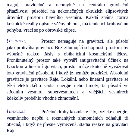
reagují pravidelně a neomylně na centrální gravitační
přitažlivost, působící na nekonečných okruzích elipsovitých
úrovních prostoru hlavního vesmíru. Každá známá forma
kosmické reality opisuje věčný oblouk, má tendenci kruhovému
pohybu, vrací se po obrovské elipse.
Prostor nereaguje na gravitaci, ale působí
11:8.3 (125.6)
jako protiváha gravitaci. Bez ztlumující schopnosti prostoru by
výbušné reakce třásly s obíhajícími kosmickými tělesy.
Proniknutelný prostor také vytváří antigravitační účinek na
fyzickou a lineární gravitaci; prostor může skutečně vyvažovat
toto gravitační působení, i když je nemůže pozdržet. Absolutní
gravitace je gravitace Ráje. Lokální, nebo lineární gravitace se
týká elektrického stadia energie nebo hmoty; ta působí ve
středním vesmíru, supervesmírech a vnějších vesmírech
kdekoliv proběhlo vhodné zhmotnění.
Početné druhy kosmické síly, fyzické energie,
11:8.4 (125.7)
vesmírného napětí a rozmanitých zhmotněních odhalují tři
obecná, i když ne přesně vymezená, stadia reakce na gravitaci
Ráje: