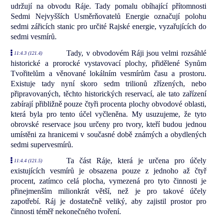
udržují na obvodu Ráje. Tady pomalu obíhající přítomnosti
Sedmi Nejvyšších Usměrňovatelů Energie označují polohu
sedmi zářicích stanic pro určité Rajské energie, vyzařujících do
sedmi vesmírů.
Tady, v obvodovém Ráji jsou velmi rozsáhlé
11:4.3 (121.4)
historické a prorocké vystavovací plochy, přidělené Synům
Tvořitelům a věnované lokálním vesmírům času a prostoru.
Existuje tady nyní skoro sedm trilionů zřízených, nebo
připravovaných, těchto historických reservací, ale tato zařízení
zabírají přibližně pouze čtyři procenta plochy obvodové oblasti,
která byla pro tento účel vyčleněna. My usuzujeme, že tyto
obrovské reservace jsou určeny pro tvory, kteří budou jednou
umístěni za hranicemi v současné době známých a obydlených
sedmi supervesmírů.
Ta část Ráje, která je určena pro účely
11:4.4 (121.5)
existujících vesmírů je obsazena pouze z jednoho až čtyř
procent, zatímco celá plocha, vymezená pro tyto činnosti je
přinejmenším milionkrát větší, než je pro takové účely
zapotřebí. Ráj je dostatečně veliký, aby zajistil prostor pro
činnosti téměř nekonečného tvoření.