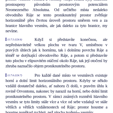
prostoupeny původním prostorovým potenciálem
Neomezeného Absolutna. Od určitého místa nedaleko
obvodního Ráje se tento proniknutelný prostor zvětšuje
horizontálně přes čtvrtou úroveň prostoru směrem ven a za
hranice hlavního vesmíru, ale jak daleko za tyto hranice, my
nevíme.
Když si představíte konečnou, ale
11:7.5 (124.6)
nepředstavitelně velkou plochu ve tvaru V, umístěnou v
pravých úhlech jak k hornímu, tak i dolnímu povrchu Ráje a
téměř se dotýkající obvodového Ráje, a potom si představíte
tuto plochu v elipsovitém otáčení okolo Ráje, tak její otočení by
zhruba naznačilo objem proniknutelného prostoru.
Pro každé dané místo ve vesmírech existuje
11:7.6 (124.7)
horní a dolní limit horizontálního prostoru. Kdyby se někdo
vzdálil dostatečně daleko, ať nahoru či dolů, v pravém úhlu k
rovině Orvontonu, nakonec by narazil na horní, nebo dolní limit
proniknutelného prostoru. V rámci známých rozměrů hlavního
vesmíru se tyto limity stále více a více od sebe vzdalují ve stále
větších a větších vzdálenostech od Ráje; prostor houstne a
houstne poněkud rychleji, než plocha tvoření─ vesmíry.