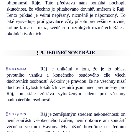
přítomnosti Ráje. Tato představa nám pomáhá pochopit
skutečnost, že všechno je přitahováno dovnitř, směrem k Ráji.
Tento příklad je velmi nepřesný, nicméně je nápomocný. To
také vysvětluje, proč gravitace vždy působí především v rovině,
kolmé k mase—úkaz, svědčící o rozdílných rozměrech Ráje a
okolních tvořeních.
9. JEDINEČNOST RÁJE
Ráj je unikátní v tom, že je to oblast
11:9.1 (126.6)
prvotního vzniku a konečného osudového cíle všech
duchovních osobností. Ačkoliv je pravdou, že ne všechny nižší
duchovní bytosti lokálních vesmírů jsou hned předurčeny pro
Ráj, on stále zůstává vytouženým cílem pro všechny
nadmateriální osobnosti.
Ráj je zeměpisným středem nekonečnosti; on
11:9.2 (126.7)
není součástí všeobecného tvoření, není dokonce ani součástí
věčného vesmíru Havony. My běžně hovoříme o středním