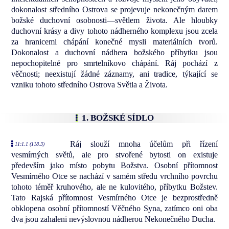
dokonalost středního Ostrova se projevuje nekonečným darem
božské duchovní osobnosti—světlem života. Ale hloubky
duchovní krásy a divy tohoto nádherného komplexu jsou zcela
za hranicemi chápání konečné mysli materiálních tvorů.
Dokonalost a duchovní nádhera božského příbytku jsou
nepochopitelné pro smrtelníkovo chápání. Ráj pochází z
věčnosti; neexistují žádné záznamy, ani tradice, týkající se
vzniku tohoto středního Ostrova Světla a Života.
1. BOŽSKÉ SÍDLO
Ráj slouží mnoha účelům při řízení
11:1.1 (118.3)
vesmírných světů, ale pro stvořené bytosti on existuje
především jako místo pobytu Božstva. Osobní přítomnost
Vesmírného Otce se nachází v samém středu vrchního povrchu
tohoto téměř kruhového, ale ne kulovitého, příbytku Božstev.
Tato Rajská přítomnost Vesmírného Otce je bezprostředně
obklopena osobní přítomností Věčného Syna, zatímco oni oba
dva jsou zahaleni nevýslovnou nádherou Nekonečného Ducha.