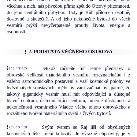
všechna z nich, nás přivedou přímo zpět do Otcovy přítomnosti,
do jeho centrálního příbytku. Tady je Bůh přítomen osobně,
doslovně a skutečně. A od jeho nekonečné bytosti do všech
vesmírů prýští nevyčerpatelné proudy života, energie a
osobnosti.
2. PODSTATA VĚČNÉHO OSTROVA
Jelikož začínáte mít letmé představy o
11:2.1 (119.2)
obrovské velikosti materiálního vesmíru, rozeznatelného i z
vašeho astronomického postavení a vaší kosmické polohy ve
hvězdnatých soustavách, mělo by vám začínat být patrné, že
takový gigantický vesmír musí mít odpovídající a důstojné
hlavní centrum, ústřední řídící centrum, úměrné důstojnosti a
nekonečnosti vesmírného Vládce všeho tohoto obrovského a
rozsáhlého tvoření materiálních světů a živých bytostí.
Svým tvarem se Ráj liší od obydlených
11:2.2 (119.3)
kosmických těles: není kulovitý. Je výrazně elipsovitý, je v