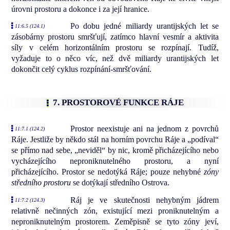
úrovni prostoru a dokonce i za její hranice.
Po dobu jedné miliardy urantijských let se
11:6.5 (124.1)
zásobárny prostoru smršťují, zatímco hlavní vesmír a aktivita
síly v celém horizontálním prostoru se rozpínají. Tudíž,
vyžaduje to o něco víc, než dvě miliardy urantijských let
dokončit celý cyklus rozpínání-smršťování.
7. PROSTOROVÉ FUNKCE RÁJE
Prostor neexistuje ani na jednom z povrchů
11:7.1 (124.2)
Ráje. Jestliže by někdo stál na horním povrchu Ráje a „podíval“
se přímo nad sebe, „neviděl“ by nic, kromě přicházejícího nebo
vycházejícího neproniknutelného prostoru, a nyní
přicházejícího. Prostor se nedotýká Ráje; pouze nehybné
zóny
středního prostoru
se dotýkají středního Ostrova.
Ráj je ve skutečnosti nehybným jádrem
11:7.2 (124.3)
relativně nečinných zón, existující mezi proniknutelným a
neproniknutelným prostorem. Zeměpisně se tyto zóny jeví,